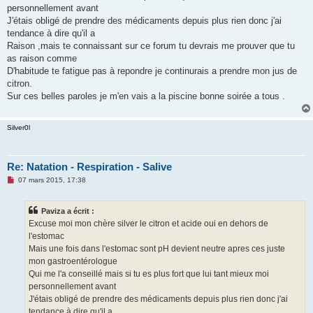
o
personnellement avant
n
J'étais obligé de prendre des médicaments depuis plus rien donc j'ai
l
u
tendance à dire qu'il a
Raison ,mais te connaissant sur ce forum tu devrais me prouver que tu
as raison comme
D'habitude te fatigue pas à repondre je continurais a prendre mon jus de
citron.
Sur ces belles paroles je m'en vais a la piscine bonne soirée a tous .
Silver0l
Re: Natation - Respiration - Salive
M
07 mars 2015, 17:38
e
s
s
Paviza a écrit :
a
g
Excuse moi mon chère silver le citron et acide oui en dehors de
e
l'estomac
n
o
Mais une fois dans l'estomac sont pH devient neutre apres ces juste
n
mon gastroentérologue
l
u
Qui me l'a conseillé mais si tu es plus fort que lui tant mieux moi
personnellement avant
J'étais obligé de prendre des médicaments depuis plus rien donc j'ai
tendance à dire qu'il a