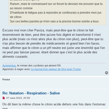
Raison ,mais te connaissant sur ce forum tu devrais me prouver que tu
as raison comme
D'habitude te fatigue pas à repondre je continurais a prendre mon jus
de citron.
Sur ces belles paroles je m'en vais a la piscine bonne soirée a tous .
Excuse moi mon cher Paviza, mais peut-être que le citron te fait
énormément de bien, peut être qu'une fois digéré et transformé il n'est
plus acide (mais ce n'est alors plus du citron non plus), peut-être que tu
n'as plus besoin de prendre de médicaments et grand bien t'en fasse,
mais affirmer que le citron a un pH neutre est juste une énormité que l'on
ne peut pas laisser passer, étant donner que c'est le plus acide des
aliments courants.
Augmentus
, le roman des cyclistes qui aiment l'IA
Apprenez à nager avec
Le journal d'un nageur de l'ère post-Trump
Paviza
Re: Natation - Respiration - Salive
M
07 mars 2015, 20:56
e
s
On dit bien la même chose le citron acide dehors une fois dans l'estomac
s
non