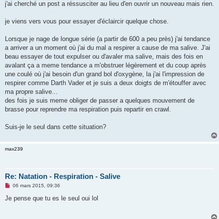
g
j'ai cherché un post a réssusciter au lieu d'en ouvrir un nouveau mais rien.
e
n
o
je viens vers vous pour essayer d'éclaircir quelque chose.
n
l
u
Lorsque je nage de longue série (a partir de 600 a peu près) j'ai tendance
a arriver a un moment où j'ai du mal a respirer a cause de ma salive. J'ai
beau essayer de tout expulser ou d'avaler ma salive, mais des fois en
avalant ça a meme tendance a m'obstruer légèrement et du coup après
une coulé où j'ai besoin d'un grand bol d'oxygène, la j'ai l'impression de
respirer comme Darth Vader et je suis a deux doigts de m'étouffer avec
ma propre salive...
des fois je suis meme obliger de passer a quelques mouvement de
brasse pour reprendre ma respiration puis repartir en crawl.
Suis-je le seul dans cette situation?
max239
Re: Natation - Respiration - Salive
M
06 mars 2015, 09:36
e
s
Je pense que tu es le seul oui lol
s
a
g