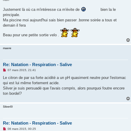
a
g
e
Justement là où ca m'intéresse ca m'évite de
bien la le
n
principale.
o
n
Ma piscine moi aujourd'hui sais bien passer .bonne soirée a tous et
l
demain il fera
u
Beau pour une petite sortie velo .
maere
Re: Natation - Respiration - Salive
M
07 mars 2015, 21:41
e
s
Le citron de par sa forte acidité a un pH quasiment neutre pour l'estomac
s
qui est lui même fortement acide.
a
g
Silver je suis persuadé que l'avais compris, alors pourquoi foutre encore
e
ton bordel?
n
o
n
l
Silver0l
u
Re: Natation - Respiration - Salive
M
08 mars 2015, 00:25