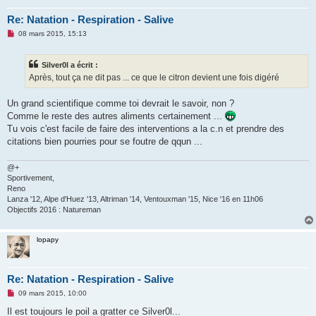
Re: Natation - Respiration - Salive
M
08 mars 2015, 15:13
e
s
s
Silver0l a écrit :
a
g
Après, tout ça ne dit pas ... ce que le citron devient une fois digéré
e
n
o
Un grand scientifique comme toi devrait le savoir, non ?
n
Comme le reste des autres aliments certainement ...
l
u
Tu vois c'est facile de faire des interventions a la c.n et prendre des
citations bien pourries pour se foutre de qqun ...
@+
Sportivement,
Reno
Lanza '12, Alpe d'Huez '13, Altriman '14, Ventouxman '15, Nice '16 en 11h06
Objectifs 2016 : Natureman
lopapy
Re: Natation - Respiration - Salive
M
09 mars 2015, 10:00
e
s
Il est toujours le poil a gratter ce Silver0l...