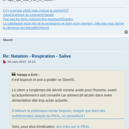
Il n’y a qu’une vérité mais chacun la sienne©LP
Jusqu'à preuve du contraire©Vandel
Que tout les êtres puissent être heureux©Goenka
La satisfaction qu'on tire de la vengeance ne dure qu'un moment, celle que nous donne
la clémence est éternelle©Henri4
Silver0l
Re: Natation - Respiration - Salive
M
09 mars 2015, 10:10
e
s
s
lopapy a écrit :
a
g
Il est toujours le poil a gratter ce Silver0l...
e
n
o
Le citron a longtemps été décrié comme acide pour l'homme, avant
n
qu'actuellement il soit conseillé car aliment dit alcalin dans notre
l
u
alimentation dite trop acide actuelle.
D'ailleurs la polémique existe toujours, malgré que bien des
nutritionnistes adepte du PRAL, le conseillent !
Voici, pour plus d'indication,
des infos sur le PRAL...