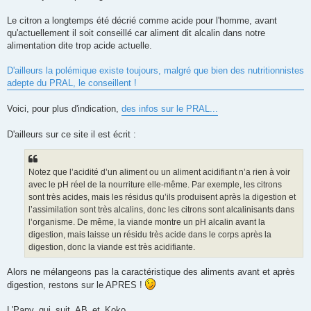
s
a
g
Le citron a longtemps été décrié comme acide pour l'homme, avant
e
qu'actuellement il soit conseillé car aliment dit alcalin dans notre
n
o
alimentation dite trop acide actuelle.
n
l
u
D'ailleurs la polémique existe toujours, malgré que bien des nutritionnistes
adepte du PRAL, le conseillent !
Voici, pour plus d'indication,
des infos sur le PRAL...
D'ailleurs sur ce site il est écrit :
Notez que l’acidité d’un aliment ou un aliment acidifiant n’a rien à voir
avec le pH réel de la nourriture elle-même. Par exemple, les citrons
sont très acides, mais les résidus qu’ils produisent après la digestion et
l’assimilation sont très alcalins, donc les citrons sont alcalinisants dans
l’organisme. De même, la viande montre un pH alcalin avant la
digestion, mais laisse un résidu très acide dans le corps après la
digestion, donc la viande est très acidifiante.
Alors ne mélangeons pas la caractéristique des aliments avant et après
digestion, restons sur le APRES !
L'Papy_qui_suit_AB_et_Koko...