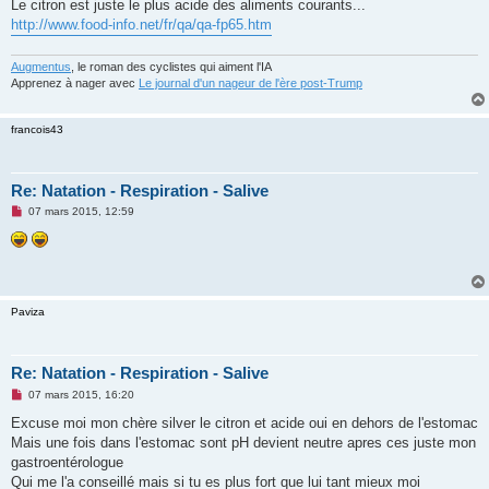
u
Le citron est juste le plus acide des aliments courants...
http://www.food-info.net/fr/qa/qa-fp65.htm
Augmentus
, le roman des cyclistes qui aiment l'IA
Apprenez à nager avec
Le journal d'un nageur de l'ère post-Trump
francois43
Re: Natation - Respiration - Salive
M
07 mars 2015, 12:59
e
s
s
a
g
e
n
Paviza
o
n
l
u
Re: Natation - Respiration - Salive
M
07 mars 2015, 16:20
e
s
Excuse moi mon chère silver le citron et acide oui en dehors de l'estomac
s
Mais une fois dans l'estomac sont pH devient neutre apres ces juste mon
a
g
gastroentérologue
e
Qui me l'a conseillé mais si tu es plus fort que lui tant mieux moi
n