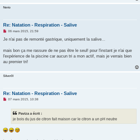
Nerio
Re: Natation - Respiration - Salive
M
06 mars 2015, 21:59
e
s
Je n'ai pas de remonté gastrique, uniquement la salive...
s
a
g
mais bon ça me rassure de ne pas être le seul! pour l'instant je n'ai que
e
l'expérience de la piscine car aucun tri a mon actif, mais je verrais bien
n
o
au premier tri!
n
l
u
Silver0l
Re: Natation - Respiration - Salive
M
07 mars 2015, 10:38
e
s
s
Paviza a écrit :
a
g
je bois du jus de citron fait maison car le citron a un pH neutre
e
n
o
n
l