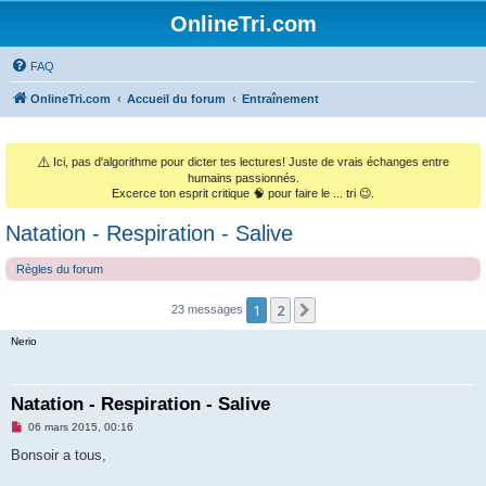
OnlineTri.com
FAQ
OnlineTri.com
Accueil du forum
Entraînement
⚠️
Ici, pas d'algorithme pour dicter tes lectures! Juste de vrais échanges entre
humains passionnés.
Excerce ton esprit critique 🧠 pour faire le ... tri 😉.
Natation - Respiration - Salive
Règles du forum
1
2
Suivant
23 messages
Nerio
Natation - Respiration - Salive
M
06 mars 2015, 00:16
e
s
Bonsoir a tous,
s
a