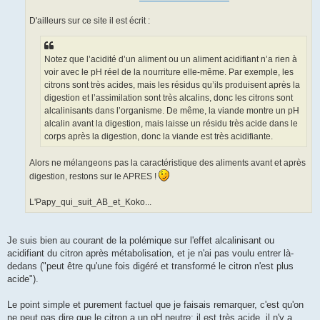
D'ailleurs sur ce site il est écrit :
Notez que l’acidité d’un aliment ou un aliment acidifiant n’a rien à
voir avec le pH réel de la nourriture elle-même. Par exemple, les
citrons sont très acides, mais les résidus qu’ils produisent après la
digestion et l’assimilation sont très alcalins, donc les citrons sont
alcalinisants dans l’organisme. De même, la viande montre un pH
alcalin avant la digestion, mais laisse un résidu très acide dans le
corps après la digestion, donc la viande est très acidifiante.
Alors ne mélangeons pas la caractéristique des aliments avant et après
digestion, restons sur le APRES !
L'Papy_qui_suit_AB_et_Koko...
Je suis bien au courant de la polémique sur l'effet alcalinisant ou
acidifiant du citron après métabolisation, et je n'ai pas voulu entrer là-
dedans ("peut être qu'une fois digéré et transformé le citron n'est plus
acide").
Le point simple et purement factuel que je faisais remarquer, c'est qu'on
ne peut pas dire que le citron a un pH neutre: il est très acide, il n'y a