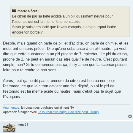
e
s
s
maere a écrit :
a
g
Le citron de par sa forte acidité a un pH quasiment neutre pour
e
l'estomac qui est lui même fortement acide.
n
o
Silver je suis persuadé que l'avais compris, alors pourquoi foutre
n
encore ton bordel?
l
u
Désolé, mais quand on parle de pH et d'acidité, on parle de chimie, et les
mots ont un sens précis. Dire qu'une substance à un pH neutre, ça veut
dire que cette substance a un pH proche de 7, epicetou. Le pH du citron,
proche de 2, ne peut en aucun cas être qualifié de neutre. C'est pourtant
simple, non? Si tu comprends pas ça, il n'y a rien que la science puisse
faire pour te rendre le bon sens.
Après, tout ça ne dit pas si prendre du citron est bon ou non pour
l'estomac, ce que le citron devient une fois digéré, ou si le pH de
l'estomac est lui même acide ou neutre, mais c'était pas le sujet que
l'évoquais.
Augmentus
, le roman des cyclistes qui aiment l'IA
Apprenez à nager avec
Le journal d'un nageur de l'ère post-Trump
reno64