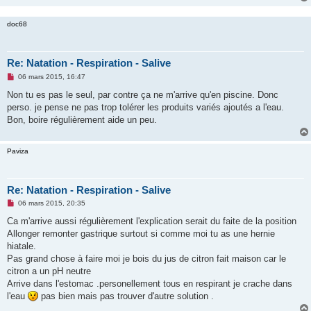
e
n
o
doc68
n
l
u
Re: Natation - Respiration - Salive
M
06 mars 2015, 16:47
e
s
Non tu es pas le seul, par contre ça ne m'arrive qu'en piscine. Donc
s
perso. je pense ne pas trop tolérer les produits variés ajoutés a l'eau.
a
g
Bon, boire régulièrement aide un peu.
e
n
o
Paviza
n
l
u
Re: Natation - Respiration - Salive
M
06 mars 2015, 20:35
e
s
Ca m'arrive aussi régulièrement l'explication serait du faite de la position
s
Allonger remonter gastrique surtout si comme moi tu as une hernie
a
g
hiatale.
e
Pas grand chose à faire moi je bois du jus de citron fait maison car le
n
o
citron a un pH neutre
n
Arrive dans l'estomac .personellement tous en respirant je crache dans
l
u
l'eau
pas bien mais pas trouver d'autre solution .