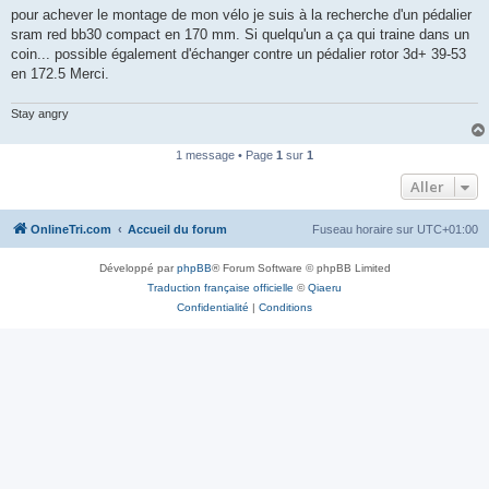
g
pour achever le montage de mon vélo je suis à la recherche d'un pédalier
e
sram red bb30 compact en 170 mm. Si quelqu'un a ça qui traine dans un
n
o
coin... possible également d'échanger contre un pédalier rotor 3d+ 39-53
n
en 172.5 Merci.
l
u
Stay angry
1 message • Page
1
sur
1
Aller
OnlineTri.com
Accueil du forum
Fuseau horaire sur
UTC+01:00
Développé par
phpBB
® Forum Software © phpBB Limited
Traduction française officielle
©
Qiaeru
Confidentialité
|
Conditions