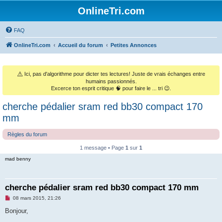
OnlineTri.com
FAQ
OnlineTri.com
Accueil du forum
Petites Annonces
⚠️
Ici, pas d'algorithme pour dicter tes lectures! Juste de vrais échanges entre
humains passionnés.
Excerce ton esprit critique 🧠 pour faire le ... tri 😉.
cherche pédalier sram red bb30 compact 170
mm
Règles du forum
1 message • Page
1
sur
1
mad benny
cherche pédalier sram red bb30 compact 170 mm
M
08 mars 2015, 21:26
e
s
Bonjour,
s
a