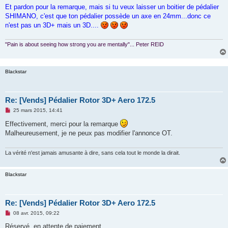
g
Et pardon pour la remarque, mais si tu veux laisser un boitier de pédalier
e
SHIMANO, c'est que ton pédalier possède un axe en 24mm...donc ce
n
o
n'est pas un 3D+ mais un 3D....
n
l
u
"Pain is about seeing how strong you are mentally"... Peter REID
Blackstar
Re: [Vends] Pédalier Rotor 3D+ Aero 172.5
M
25 mars 2015, 14:41
e
s
Effectivement, merci pour la remarque
s
Malheureusement, je ne peux pas modifier l'annonce OT.
a
g
e
n
La vérité n'est jamais amusante à dire, sans cela tout le monde la dirait.
o
n
l
Blackstar
u
Re: [Vends] Pédalier Rotor 3D+ Aero 172.5
M
08 avr. 2015, 09:22
e
s
Réservé, en attente de paiement.