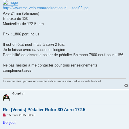
n
o
http://www.troc-velo.com/redirectionurl ... teel02.jpg
n
Axe 24mm (Shimano)
l
u
Entraxe de 130
Manivelles de 172.5 mm
Prix : 180€ port inclus
Il est en état neuf mais à servi 2 fois.
Je le laisse avec sa visserie d'origine.
Possibilité de laisser le boitier de pédalier Shimano 7900 neuf pour +15€
Ne pas hésiter à me contacter pour tous renseignements
complémentaires.
La vérité n'est jamais amusante à dire, sans cela tout le monde la dirait.
Goupil tri
Re: [Vends] Pédalier Rotor 3D Aero 172.5
M
25 mars 2015, 08:40
e
s
Bonjour,
s
a