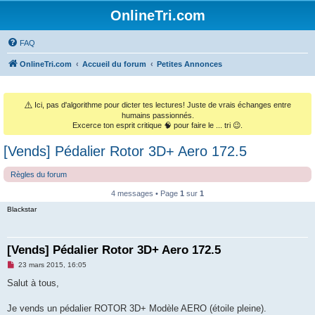
OnlineTri.com
FAQ
OnlineTri.com
Accueil du forum
Petites Annonces
⚠️
Ici, pas d'algorithme pour dicter tes lectures! Juste de vrais échanges entre
humains passionnés.
Excerce ton esprit critique 🧠 pour faire le ... tri 😉.
[Vends] Pédalier Rotor 3D+ Aero 172.5
Règles du forum
4 messages • Page
1
sur
1
Blackstar
[Vends] Pédalier Rotor 3D+ Aero 172.5
M
23 mars 2015, 16:05
e
s
Salut à tous,
s
a
g
Je vends un pédalier ROTOR 3D+ Modèle AERO (étoile pleine).
e