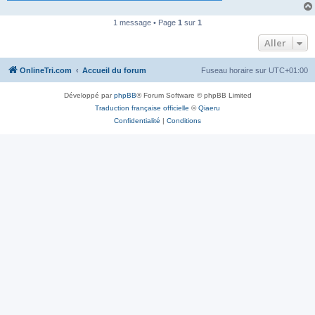
n
o
1 message • Page
1
sur
1
n
l
Aller
u
OnlineTri.com
Accueil du forum
Fuseau horaire sur
UTC+01:00
Développé par
phpBB
® Forum Software © phpBB Limited
Traduction française officielle
©
Qiaeru
Confidentialité
|
Conditions