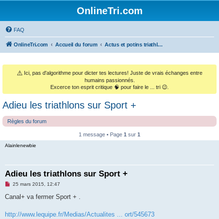
OnlineTri.com
FAQ
OnlineTri.com
Accueil du forum
Actus et potins triathlétiques (et le monde sportif général)
⚠️
Ici, pas d'algorithme pour dicter tes lectures! Juste de vrais échanges entre
humains passionnés.
Excerce ton esprit critique 🧠 pour faire le ... tri 😉.
Adieu les triathlons sur Sport +
Règles du forum
1 message • Page
1
sur
1
Alainlenewbie
Adieu les triathlons sur Sport +
M
25 mars 2015, 12:47
e
s
Canal+ va fermer Sport + .
s
a
g
http://www.lequipe.fr/Medias/Actualites ... ort/545673
e