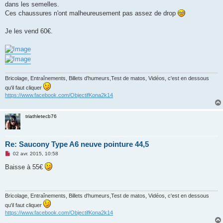
dans les semelles.
n
o
Ces chaussures n'ont malheureusement pas assez de drop
n
l
u
Je les vend 60€.
Bricolage, Entraînements, Billets d'humeurs,Test de matos, Vidéos, c'est en dessous
qu'il faut cliquer
https://www.facebook.com/ObjectifKona2k14
triathletecb76
Re: Saucony Type A6 neuve pointure 44,5
M
02 avr. 2015, 10:58
e
s
Baisse à 55€
s
a
g
e
n
Bricolage, Entraînements, Billets d'humeurs,Test de matos, Vidéos, c'est en dessous
o
qu'il faut cliquer
n
https://www.facebook.com/ObjectifKona2k14
l
u