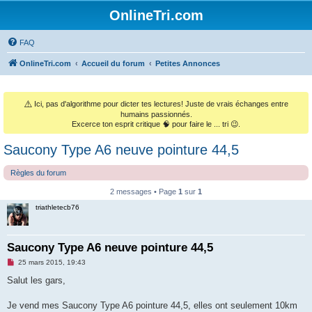
OnlineTri.com
FAQ
OnlineTri.com
Accueil du forum
Petites Annonces
⚠️
Ici, pas d'algorithme pour dicter tes lectures! Juste de vrais échanges entre
humains passionnés.
Excerce ton esprit critique 🧠 pour faire le ... tri 😉.
Saucony Type A6 neuve pointure 44,5
Règles du forum
2 messages • Page
1
sur
1
triathletecb76
Saucony Type A6 neuve pointure 44,5
M
25 mars 2015, 19:43
e
s
Salut les gars,
s
a
g
Je vend mes Saucony Type A6 pointure 44,5, elles ont seulement 10km
e