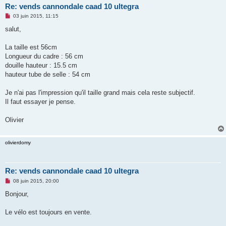
Re: vends cannondale caad 10 ultegra
M
03 juin 2015, 11:15
e
s
salut,
s
a
g
La taille est 56cm
e
Longueur du cadre : 56 cm
n
o
douille hauteur : 15.5 cm
n
hauteur tube de selle : 54 cm
l
u
Je n'ai pas l'impression qu'il taille grand mais cela reste subjectif.
Il faut essayer je pense.
Olivier
olivierdomy
Re: vends cannondale caad 10 ultegra
M
08 juin 2015, 20:00
e
s
Bonjour,
s
a
g
Le vélo est toujours en vente.
e
n