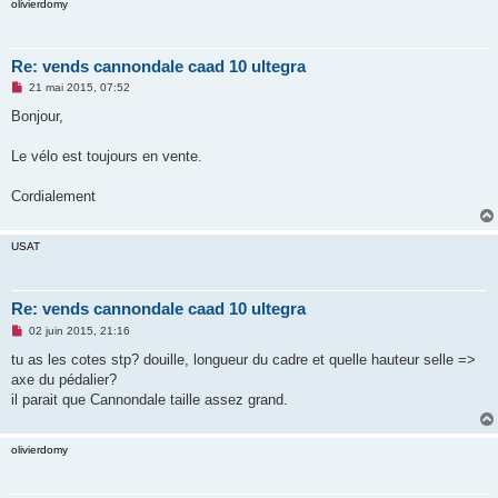
olivierdomy
Re: vends cannondale caad 10 ultegra
M
21 mai 2015, 07:52
e
s
Bonjour,
s
a
g
Le vélo est toujours en vente.
e
n
o
Cordialement
n
l
u
USAT
Re: vends cannondale caad 10 ultegra
M
02 juin 2015, 21:16
e
s
tu as les cotes stp? douille, longueur du cadre et quelle hauteur selle =>
s
axe du pédalier?
a
g
il parait que Cannondale taille assez grand.
e
n
o
olivierdomy
n
l
u