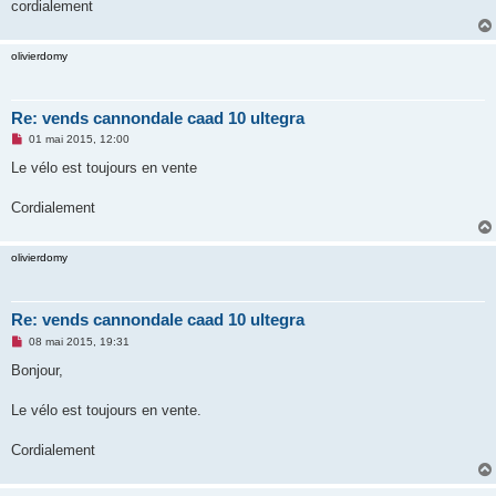
o
cordialement
n
l
u
olivierdomy
Re: vends cannondale caad 10 ultegra
M
01 mai 2015, 12:00
e
s
Le vélo est toujours en vente
s
a
g
Cordialement
e
n
o
olivierdomy
n
l
u
Re: vends cannondale caad 10 ultegra
M
08 mai 2015, 19:31
e
s
Bonjour,
s
a
g
Le vélo est toujours en vente.
e
n
o
Cordialement
n
l
u