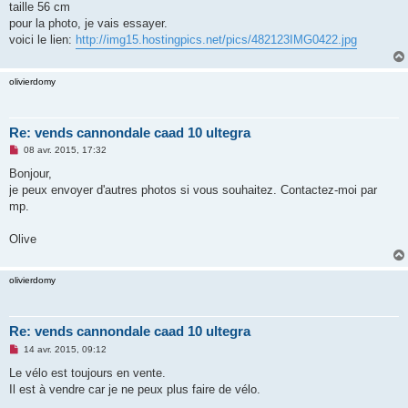
taille 56 cm
a
g
pour la photo, je vais essayer.
e
voici le lien:
http://img15.hostingpics.net/pics/482123IMG0422.jpg
n
o
n
l
olivierdomy
u
Re: vends cannondale caad 10 ultegra
M
08 avr. 2015, 17:32
e
s
Bonjour,
s
je peux envoyer d'autres photos si vous souhaitez. Contactez-moi par
a
g
mp.
e
n
o
Olive
n
l
u
olivierdomy
Re: vends cannondale caad 10 ultegra
M
14 avr. 2015, 09:12
e
s
Le vélo est toujours en vente.
s
Il est à vendre car je ne peux plus faire de vélo.
a
g