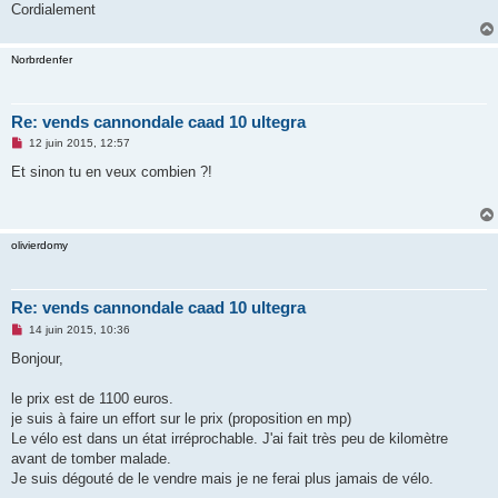
o
Cordialement
n
l
u
Norbrdenfer
Re: vends cannondale caad 10 ultegra
M
12 juin 2015, 12:57
e
s
Et sinon tu en veux combien ?!
s
a
g
e
n
olivierdomy
o
n
l
u
Re: vends cannondale caad 10 ultegra
M
14 juin 2015, 10:36
e
s
Bonjour,
s
a
g
le prix est de 1100 euros.
e
je suis à faire un effort sur le prix (proposition en mp)
n
o
Le vélo est dans un état irréprochable. J'ai fait très peu de kilomètre
n
avant de tomber malade.
l
u
Je suis dégouté de le vendre mais je ne ferai plus jamais de vélo.