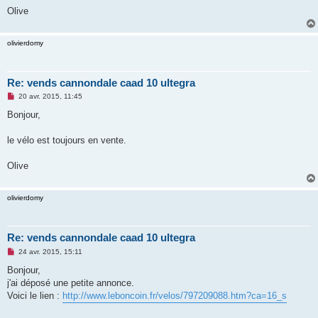
e
Olive
n
o
n
l
olivierdomy
u
Re: vends cannondale caad 10 ultegra
M
20 avr. 2015, 11:45
e
s
Bonjour,
s
a
g
le vélo est toujours en vente.
e
n
o
Olive
n
l
u
olivierdomy
Re: vends cannondale caad 10 ultegra
M
24 avr. 2015, 15:11
e
s
Bonjour,
s
j'ai déposé une petite annonce.
a
g
Voici le lien :
http://www.leboncoin.fr/velos/797209088.htm?ca=16_s
e
n