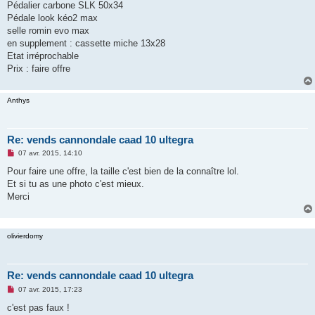
g
Pédalier carbone SLK 50x34
e
Pédale look kéo2 max
n
o
selle romin evo max
n
en supplement : cassette miche 13x28
l
u
Etat irréprochable
Prix : faire offre
Anthys
Re: vends cannondale caad 10 ultegra
M
07 avr. 2015, 14:10
e
s
Pour faire une offre, la taille c'est bien de la connaître lol.
s
Et si tu as une photo c'est mieux.
a
g
Merci
e
n
o
n
olivierdomy
l
u
Re: vends cannondale caad 10 ultegra
M
07 avr. 2015, 17:23
e
s
c'est pas faux !
s