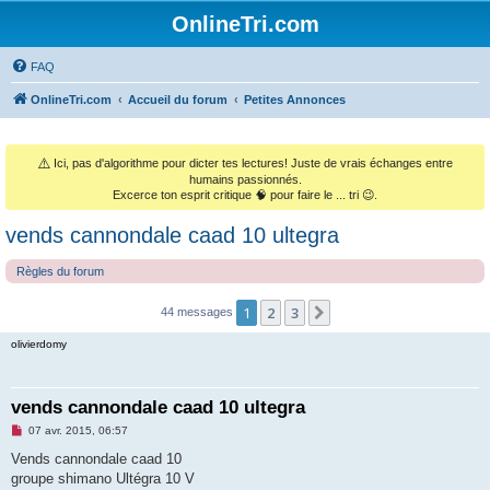
OnlineTri.com
FAQ
OnlineTri.com
Accueil du forum
Petites Annonces
⚠️
Ici, pas d'algorithme pour dicter tes lectures! Juste de vrais échanges entre
humains passionnés.
Excerce ton esprit critique 🧠 pour faire le ... tri 😉.
vends cannondale caad 10 ultegra
Règles du forum
1
2
3
Suivant
44 messages
olivierdomy
vends cannondale caad 10 ultegra
M
07 avr. 2015, 06:57
e
s
Vends cannondale caad 10
s
groupe shimano Ultégra 10 V
a