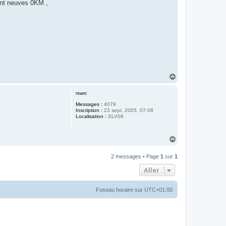
ont neuves 0KM ,
H
a
u
rswrc
t
Messages :
4079
Inscription :
23 sept. 2005, 07:08
Localisation :
SLV06
H
a
u
2 messages • Page
1
sur
1
t
Aller
Fuseau horaire sur
UTC+01:00