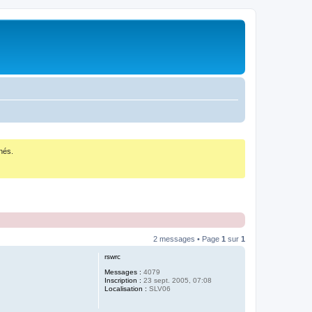
nés.
2 messages • Page
1
sur
1
rswrc
Messages :
4079
Inscription :
23 sept. 2005, 07:08
Localisation :
SLV06