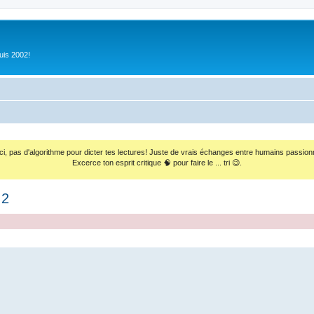
uis 2002!
ci, pas d'algorithme pour dicter tes lectures! Juste de vrais échanges entre humains passion
Excerce ton esprit critique 🧠 pour faire le ... tri 😉.
 2