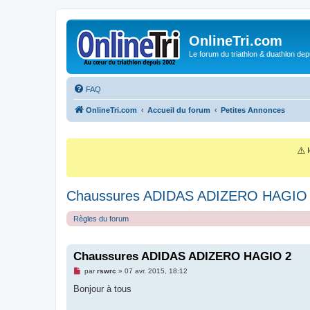
OnlineTri.com
Le forum du triathlon & duathlon dep
FAQ
OnlineTri.com
Accueil du forum
Petites Annonces
⚠️
I
Chaussures ADIDAS ADIZERO HAGIO
Règles du forum
Chaussures ADIDAS ADIZERO HAGIO 2
M
par
rswrc
»
07 avr. 2015, 18:12
e
s
Bonjour à tous
s
a