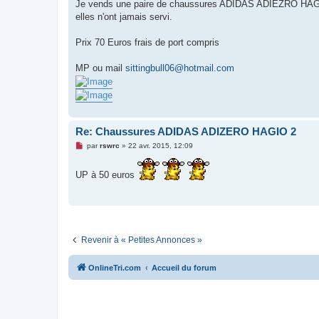
g
Je vends une paire de chaussures ADIDAS ADIEZRO HAGIO 2e
e
elles n'ont jamais servi.
n
o
n
Prix 70 Euros frais de port compris
l
u
MP ou mail
sittingbull06@hotmail.com
Re: Chaussures ADIDAS ADIZERO HAGIO 2
M
par
rswrc
»
22 avr. 2015, 12:09
e
s
s
UP à 50 euros
a
g
e
n
o
n
l
u
Revenir à « Petites Annonces »
OnlineTri.com
Accueil du forum