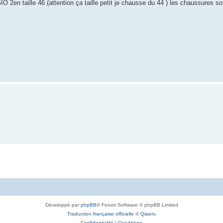
n taille 46 (attention ça taille petit je chausse du 44 ) les chaussures s
Développé par
phpBB
® Forum Software © phpBB Limited
Traduction française officielle
©
Qiaeru
Confidentialité
|
Conditions