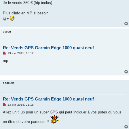
Je le vends 350 € (fdp inclus)
n
o
n
Plus d'info en MP si besoin
l
u
@+
dyson
Re: Vends GPS Garmin Edge 1000 quasi neuf
M
13 avr. 2015, 13:12
e
s
mp
s
a
g
e
n
o
dodolela
n
l
u
Re: Vends GPS Garmin Edge 1000 quasi neuf
M
13 avr. 2015, 21:15
e
s
Allez un ti up pour un super GPS qui peut indiquer à vos potes où vous
s
a
en êtes de votre parcours !!
g
e
n