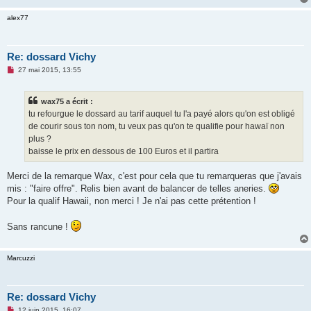
n
o
alex77
n
l
u
Re: dossard Vichy
M
27 mai 2015, 13:55
e
s
s
wax75 a écrit :
a
g
tu refourgue le dossard au tarif auquel tu l'a payé alors qu'on est obligé
e
de courir sous ton nom, tu veux pas qu'on te qualifie pour hawaï non
n
o
plus ?
n
baisse le prix en dessous de 100 Euros et il partira
l
u
Merci de la remarque Wax, c'est pour cela que tu remarqueras que j'avais
mis : "faire offre". Relis bien avant de balancer de telles aneries.
Pour la qualif Hawaii, non merci ! Je n'ai pas cette prétention !
Sans rancune !
Marcuzzi
Re: dossard Vichy
M
12 juin 2015, 16:07