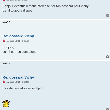
e
s
Bonjour éventuellement intéressé par ton dossard pour vichy
s
Est il toujours dispo?
a
g
e
n
alex77
o
n
l
u
Re: dossard Vichy
M
12 juin 2015, 19:33
e
s
Bonjour,
s
oui, il est toujours dispo
a
g
e
n
alex77
o
n
l
u
Re: dossard Vichy
M
17 juin 2015, 18:48
e
s
Pas de nouvelles alors Up !
s
a
g
e
n
o
n