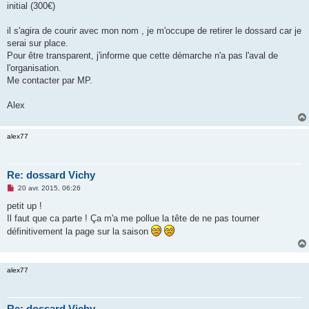
initial (300€)
n
o
n
il s'agira de courir avec mon nom , je m'occupe de retirer le dossard car je
l
u
serai sur place.
Pour être transparent, j'informe que cette démarche n'a pas l'aval de
l'organisation.
Me contacter par MP.
Alex
alex77
Re: dossard Vichy
M
20 avr. 2015, 06:26
e
s
petit up !
s
Il faut que ca parte ! Ça m'a me pollue la tête de ne pas tourner
a
g
définitivement la page sur la saison
e
n
o
n
alex77
l
u
Re: dossard Vichy