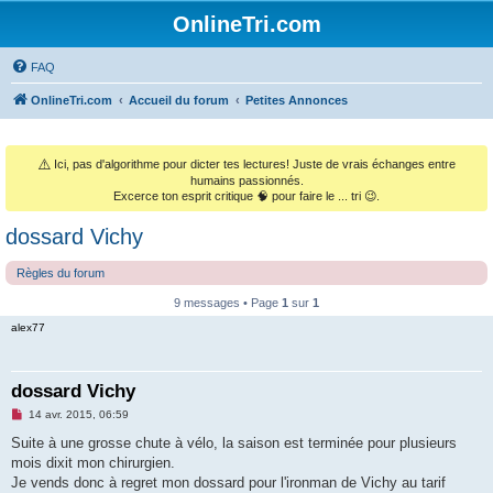
OnlineTri.com
FAQ
OnlineTri.com
Accueil du forum
Petites Annonces
⚠️
Ici, pas d'algorithme pour dicter tes lectures! Juste de vrais échanges entre
humains passionnés.
Excerce ton esprit critique 🧠 pour faire le ... tri 😉.
dossard Vichy
Règles du forum
9 messages • Page
1
sur
1
alex77
dossard Vichy
M
14 avr. 2015, 06:59
e
s
Suite à une grosse chute à vélo, la saison est terminée pour plusieurs
s
mois dixit mon chirurgien.
a
g
Je vends donc à regret mon dossard pour l'ironman de Vichy au tarif
e