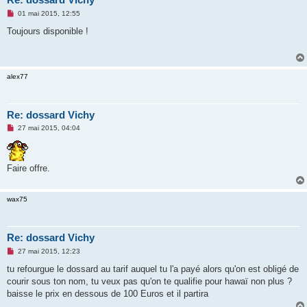
M
01 mai 2015, 12:55
e
s
Toujours disponible !
s
a
g
e
n
alex77
o
n
l
u
Re: dossard Vichy
M
27 mai 2015, 04:04
e
s
s
a
Faire offre.
g
e
n
o
wax75
n
l
u
Re: dossard Vichy
M
27 mai 2015, 12:23
e
s
tu refourgue le dossard au tarif auquel tu l'a payé alors qu'on est obligé de
s
courir sous ton nom, tu veux pas qu'on te qualifie pour hawaï non plus ?
a
g
baisse le prix en dessous de 100 Euros et il partira
e