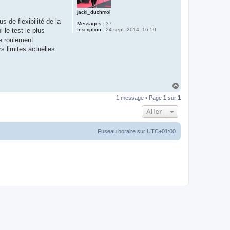
jacki_duchmol
 de flexibilité de la
Messages :
37
Inscription :
24 sept. 2014, 16:50
le test le plus
e roulement
 limites actuelles.
H
a
1 message • Page
1
sur
1
u
t
Aller
Fuseau horaire sur
UTC+01:00