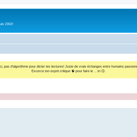
uis 2002!
ci, pas d'algorithme pour dicter tes lectures! Juste de vrais échanges entre humains passion
Excerce ton esprit critique 🧠 pour faire le ... tri 😉.