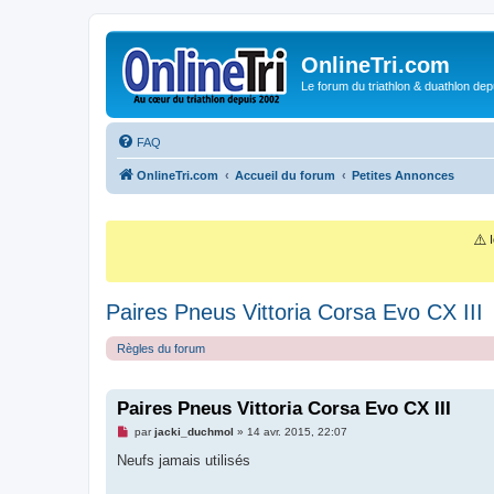
OnlineTri.com
Le forum du triathlon & duathlon dep
FAQ
OnlineTri.com
Accueil du forum
Petites Annonces
⚠️
I
Paires Pneus Vittoria Corsa Evo CX III
Règles du forum
Paires Pneus Vittoria Corsa Evo CX III
M
par
jacki_duchmol
»
14 avr. 2015, 22:07
e
s
Neufs jamais utilisés
s
a