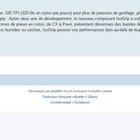
320 TPI (320 fils en nylon par pouce) pour plus de pression de gonflage, plus
ip : Après deux ans de développement, le nouveau composant IsoGrip a subi 
gammes de pneus en coton, de CX à Pavé, présentent désormais des bandes d
ons humides ou sèches, IsoGrip pousse vos performances bien au-delà de leurs
Développé par
phpBB
® Forum Software © phpBB Limited
Traduction française officielle
©
Qiaeru
Confidentialité
|
Conditions