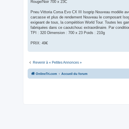
g
Rouge/Noir 700 x 23C
e
n
o
Pneu Vittoria Corsa Evo CX III Isogrip Nouveau modèle avec 
n
carcasse et plus de rendement Nouveau le composant Isogr
l
u
exigeant de tous, la compétition World Tour. Toutes les 
fabriquées dans ce caoutchouc extraordinaire. Par conditi
TPI : 320 Dimension : 700 x 23 Poids : 210g
PRIX: 49€
Revenir à « Petites Annonces »
OnlineTri.com
Accueil du forum