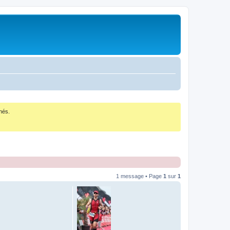
nés.
1 message • Page
1
sur
1