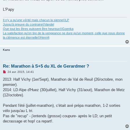
g
e
L'Papy
n
o
n
Il n’y a qu’une vérité mais chacun la sienne©LP
l
u
Jusqu'à preuve du contraire©Vandel
Que tout les êtres puissent être heureux©Goenka
La satisfaction qu'on tire de la vengeance ne dure qu'un moment, celle que nous donne
la clémence est éternelle©Henri4
Kans
Re: Marathon à S+5 du XL de Gerardmer ?
M
24 avr. 2015, 14:41
e
s
2013: Half Vichy (1er/Sept), Marathon de Val de Reuil (26/octobre, mon
s
premier).
a
g
2014: LD Alpe d'Huez (30/juillet), Half Vichy (31/aout), Marathon de Metz
e
(12/octobre).
n
o
n
Pendant l'été (juillet-marathon), c'était axé prépa marathon, 1-2 sorties
l
u
vélo jusqu'au L tri.
Pas de "recup" - j'entends (grosse) coupure- après le LD; un petit
decrassage et hop! ca repart!.