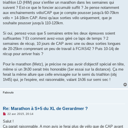
triathlon LD (HIM) pour s'enfiler un marathon dans les semaines qui
n
o
suivent ? Est-ce que le foncier accumulé suffit ? Je pense notamment
n
aux enchainements vélo/CAP que je compte pousser jusqu'à 60-70km
l
u
vélo + 14-16km CAP. Ainsi qu'aux sorties vélo uniquement, que je
souhaite pousser jusqu'à 110-120km.
Si oui, pensez-vous que 5 semaines entre les deux épreuves soient
suffisantes ? Et comment avez-vous géré ce laps de temps ? 2
semaines de récup, 10 jours de CAP avec une ou deux sorties longues
de 20-25km comprenant un peu de travail à FC/AS42 ? Puis 10-14j de
récup pour arriver frais ?
Pour le marathon (Metz), je précise ne pas avoir d'objectif spécial en tête,
même si un 3h30 serait très honorable (1er essai sur la distance). Ça me
ferait la même allure que celle envisagée sur le semi du triathlon (obj
1h45) qui, je l'espère, est raisonnable, valant 1h36 sur semi sec !
Faboulo
Re: Marathon à S+5 du XL de Gerardmer ?
M
22 avr. 2015, 20:14
e
s
Salut !
s
Ça parait raisonnable. A mon avis je ferai plus de vélo que de CAP avant
a