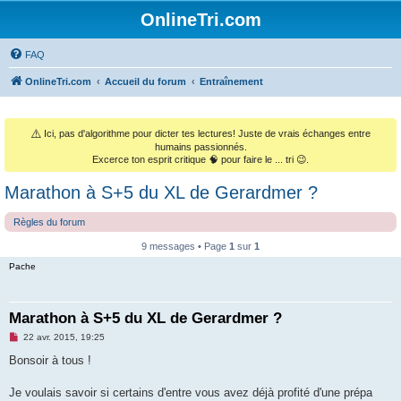
OnlineTri.com
FAQ
OnlineTri.com
Accueil du forum
Entraînement
⚠️
Ici, pas d'algorithme pour dicter tes lectures! Juste de vrais échanges entre
humains passionnés.
Excerce ton esprit critique 🧠 pour faire le ... tri 😉.
Marathon à S+5 du XL de Gerardmer ?
Règles du forum
9 messages • Page
1
sur
1
Pache
Marathon à S+5 du XL de Gerardmer ?
M
22 avr. 2015, 19:25
e
s
Bonsoir à tous !
s
a
g
Je voulais savoir si certains d'entre vous avez déjà profité d'une prépa
e