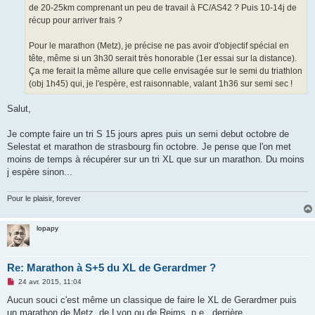
de 20-25km comprenant un peu de travail à FC/AS42 ? Puis 10-14j de
récup pour arriver frais ?
Pour le marathon (Metz), je précise ne pas avoir d'objectif spécial en
tête, même si un 3h30 serait très honorable (1er essai sur la distance).
Ça me ferait la même allure que celle envisagée sur le semi du triathlon
(obj 1h45) qui, je l'espère, est raisonnable, valant 1h36 sur semi sec !
Salut,
Je compte faire un tri S 15 jours apres puis un semi debut octobre de
Selestat et marathon de strasbourg fin octobre. Je pense que l'on met
moins de temps à récupérer sur un tri XL que sur un marathon. Du moins
j espère sinon...
Pour le plaisir, forever
lopapy
Re: Marathon à S+5 du XL de Gerardmer ?
M
24 avr. 2015, 11:04
e
s
Aucun souci c'est même un classique de faire le XL de Gerardmer puis
s
un marathon de Metz, de Lyon ou de Reims, p.e., derrière...
a