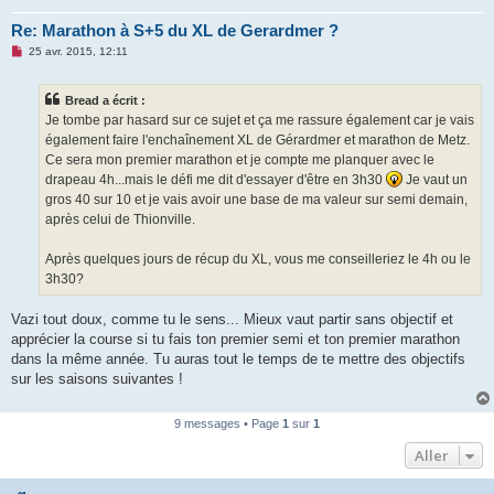
Re: Marathon à S+5 du XL de Gerardmer ?
M
25 avr. 2015, 12:11
e
s
s
Bread a écrit :
a
g
Je tombe par hasard sur ce sujet et ça me rassure également car je vais
e
également faire l'enchaînement XL de Gérardmer et marathon de Metz.
n
o
Ce sera mon premier marathon et je compte me planquer avec le
n
drapeau 4h...mais le défi me dit d'essayer d'être en 3h30
Je vaut un
l
u
gros 40 sur 10 et je vais avoir une base de ma valeur sur semi demain,
après celui de Thionville.
Après quelques jours de récup du XL, vous me conseilleriez le 4h ou le
3h30?
Vazi tout doux, comme tu le sens... Mieux vaut partir sans objectif et
apprécier la course si tu fais ton premier semi et ton premier marathon
dans la même année. Tu auras tout le temps de te mettre des objectifs
sur les saisons suivantes !
9 messages • Page
1
sur
1
Aller