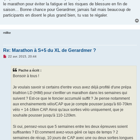
g
le marathon pour éviter la fatigue et les risques de blessure en fin de
e
saison... Bonne chance pour Gerardmer, jamais fait mais beaucoup de
n
o
participants en disent le plus grand bien, tu vas te régaler.
n
l
u
millke
Re: Marathon à S+5 du XL de Gerardmer ?
M
22 avr. 2015, 20:44
e
s
s
Pache a écrit :
a
g
Bonsoir à tous !
e
n
o
Je voulais savoir si certains d'entre vous avez déjà profité d'une prépa
n
triathlon LD (HIM) pour s'enfiler un marathon dans les semaines qui
l
u
suivent ? Est-ce que le foncier accumulé suffit ? Je pense notamment
aux enchainements vélo/CAP que je compte pousser jusqu'à 60-70km
vélo + 14-16km CAP. Ainsi qu'aux sorties vélo uniquement, que je
souhaite pousser jusqu'à 110-120km.
Si oui, pensez-vous que 5 semaines entre les deux épreuves soient
suffisantes ? Et comment avez-vous géré ce laps de temps ? 2
semaines de récup, 10 jours de CAP avec une ou deux sorties longues