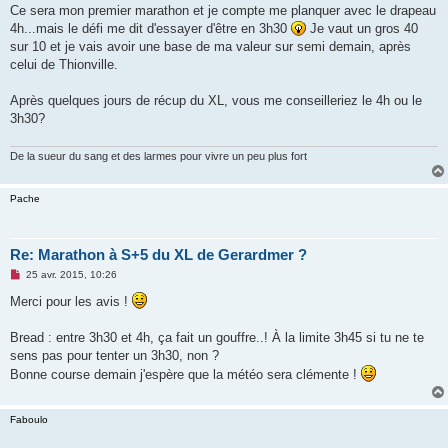
g
Ce sera mon premier marathon et je compte me planquer avec le drapeau
e
4h...mais le défi me dit d'essayer d'être en 3h30
Je vaut un gros 40
n
o
sur 10 et je vais avoir une base de ma valeur sur semi demain, après
n
celui de Thionville.
l
u
Après quelques jours de récup du XL, vous me conseilleriez le 4h ou le
3h30?
De la sueur du sang et des larmes pour vivre un peu plus fort
Pache
Re: Marathon à S+5 du XL de Gerardmer ?
M
25 avr. 2015, 10:26
e
s
Merci pour les avis !
s
a
g
Bread : entre 3h30 et 4h, ça fait un gouffre..! À la limite 3h45 si tu ne te
e
sens pas pour tenter un 3h30, non ?
n
o
Bonne course demain j'espère que la météo sera clémente !
n
l
u
Faboulo