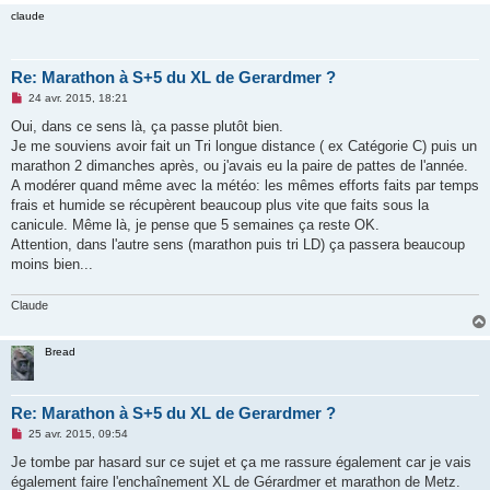
claude
Re: Marathon à S+5 du XL de Gerardmer ?
M
24 avr. 2015, 18:21
e
s
Oui, dans ce sens là, ça passe plutôt bien.
s
Je me souviens avoir fait un Tri longue distance ( ex Catégorie C) puis un
a
g
marathon 2 dimanches après, ou j'avais eu la paire de pattes de l'année.
e
A modérer quand même avec la météo: les mêmes efforts faits par temps
n
o
frais et humide se récupèrent beaucoup plus vite que faits sous la
n
canicule. Même là, je pense que 5 semaines ça reste OK.
l
u
Attention, dans l'autre sens (marathon puis tri LD) ça passera beaucoup
moins bien...
Claude
Bread
Re: Marathon à S+5 du XL de Gerardmer ?
M
25 avr. 2015, 09:54
e
s
Je tombe par hasard sur ce sujet et ça me rassure également car je vais
s
également faire l'enchaînement XL de Gérardmer et marathon de Metz.
a