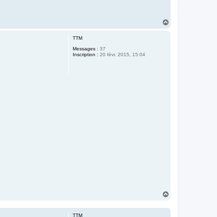
H
a
u
TTM
t
Messages :
37
Inscription :
20 févr. 2015, 15:04
H
a
u
t
TTM