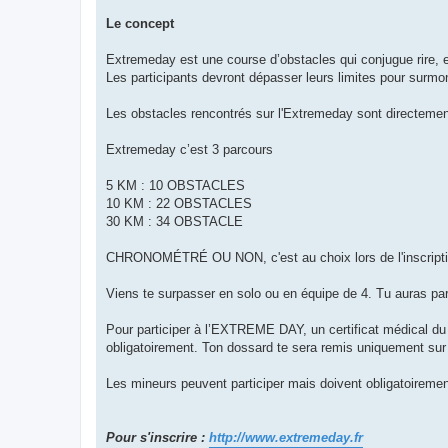
g
e
Le concept
n
o
n
Extremeday est une course d’obstacles qui conjugue rire, es
l
u
Les participants devront dépasser leurs limites pour surmon
Les obstacles rencontrés sur l'Extremeday sont directemen
Extremeday c’est 3 parcours
5 KM : 10 OBSTACLES
10 KM : 22 OBSTACLES
30 KM : 34 OBSTACLE
CHRONOMÉTRÉ OU NON, c'est au choix lors de l'inscripti
Viens te surpasser en solo ou en équipe de 4. Tu auras parf
Pour participer à l’EXTREME DAY, un certificat médical du 
obligatoirement. Ton dossard te sera remis uniquement sur pr
Les mineurs peuvent participer mais doivent obligatoirement 
Pour s'inscrire :
http://www.extremeday.fr