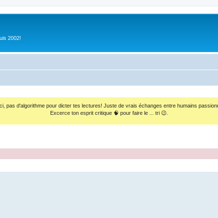
uis 2002!
ci, pas d'algorithme pour dicter tes lectures! Juste de vrais échanges entre humains passion
Excerce ton esprit critique 🧠 pour faire le ... tri 😉.