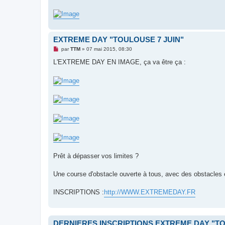
EXTREME DAY "TOULOUSE 7 JUIN"
M
par
TTM
»
07 mai 2015, 08:30
e
s
L'EXTREME DAY EN IMAGE, ça va être ça :
s
a
g
e
n
o
n
l
u
Prêt à dépasser vos limites ?
Une course d'obstacle ouverte à tous, avec des obstacles 
INSCRIPTIONS :
http://WWW.EXTREMEDAY.FR
DERNIERES INSCRIPTIONS EXTREME DAY "TO