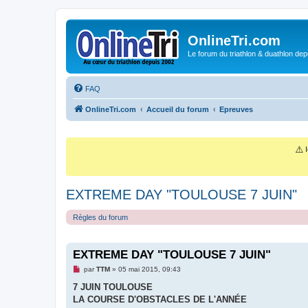
OnlineTri.com
Le forum du triathlon & duathlon dep
FAQ
OnlineTri.com
Accueil du forum
Epreuves
⚠️
I
EXTREME DAY "TOULOUSE 7 JUIN"
Règles du forum
EXTREME DAY "TOULOUSE 7 JUIN"
M
par
TTM
»
05 mai 2015, 09:43
e
s
7 JUIN TOULOUSE
s
LA COURSE D'OBSTACLES DE L'ANNÉE
a