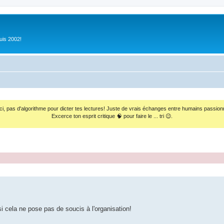
uis 2002!
ci, pas d'algorithme pour dicter tes lectures! Juste de vrais échanges entre humains passion
Excerce ton esprit critique 🧠 pour faire le ... tri 😉.
i cela ne pose pas de soucis à l'organisation!