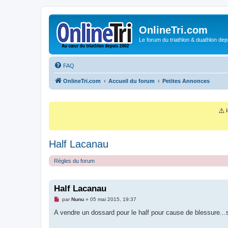
OnlineTri.com
Le forum du triathlon & duathlon dep
FAQ
OnlineTri.com
Accueil du forum
Petites Annonces
⚠️
I
Half Lacanau
Règles du forum
Half Lacanau
M
par
Nunu
»
05 mai 2015, 19:37
e
s
A vendre un dossard pour le half pour cause de blessure...s
s
a