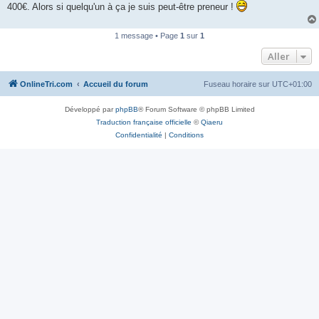
400€. Alors si quelqu'un à ça je suis peut-être preneur !
n
o
n
l
1 message • Page
1
sur
1
u
Aller
OnlineTri.com
Accueil du forum
Fuseau horaire sur
UTC+01:00
Développé par
phpBB
® Forum Software © phpBB Limited
Traduction française officielle
©
Qiaeru
Confidentialité
|
Conditions