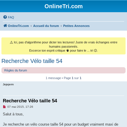
OnlineTri.com
FAQ
OnlineTri.com
Accueil du forum
Petites Annonces
⚠️
Ici, pas d'algorithme pour dicter tes lectures! Juste de vrais échanges entre
humains passionnés.
Excerce ton esprit critique 🧠 pour faire le ... tri 😉.
Recherche Vélo taille 54
Règles du forum
1 message • Page
1
sur
1
Jejejerm
Recherche Vélo taille 54
M
07 mai 2015, 17:26
e
s
Salut à tous,
s
a
g
Je recherche un vélo course taille 54 pour un budget vraiment maxi de
e