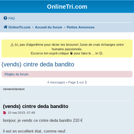
OnlineTri.com
FAQ
OnlineTri.com
Accueil du forum
Petites Annonces
⚠️
Ici, pas d'algorithme pour dicter tes lectures! Juste de vrais échanges entre
humains passionnés.
Excerce ton esprit critique 🧠 pour faire le ... tri 😉.
(vends) cintre deda bandito
Règles du forum
4 messages • Page
1
sur
1
clementclement
(vends) cintre deda bandito
M
10 mai 2015, 07:49
e
s
bonjour, je vends ce cintre deda bandito 210 €
s
a
g
il est en excellent état, comme neuf.
e