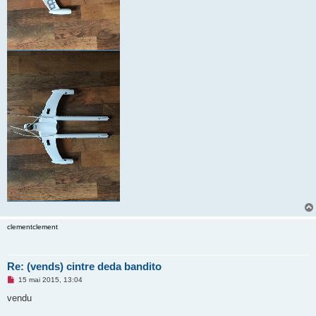
clementclement
Re: (vends) cintre deda bandito
M
15 mai 2015, 13:04
e
s
vendu
s
a