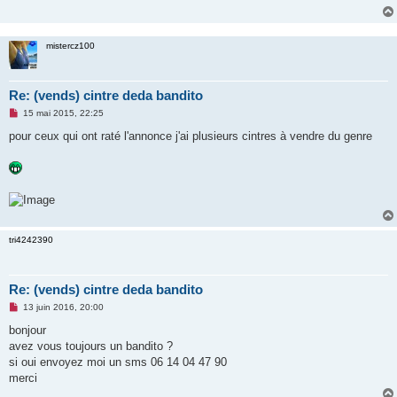
g
e
n
o
mistercz100
n
l
u
Re: (vends) cintre deda bandito
M
15 mai 2015, 22:25
e
s
pour ceux qui ont raté l'annonce j'ai plusieurs cintres à vendre du genre
s
a
g
e
n
o
n
l
u
tri4242390
Re: (vends) cintre deda bandito
M
13 juin 2016, 20:00
e
s
bonjour
s
avez vous toujours un bandito ?
a
g
si oui envoyez moi un sms 06 14 04 47 90
e
merci
n
o