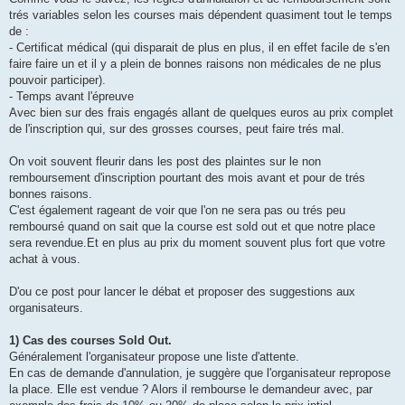
s
trés variables selon les courses mais dépendent quasiment tout le temps
a
g
de :
e
- Certificat médical (qui disparait de plus en plus, il en effet facile de s'en
n
o
faire faire un et il y a plein de bonnes raisons non médicales de ne plus
n
pouvoir participer).
l
u
- Temps avant l'épreuve
Avec bien sur des frais engagés allant de quelques euros au prix complet
de l'inscription qui, sur des grosses courses, peut faire trés mal.
On voit souvent fleurir dans les post des plaintes sur le non
remboursement d'inscription pourtant des mois avant et pour de trés
bonnes raisons.
C'est également rageant de voir que l'on ne sera pas ou trés peu
remboursé quand on sait que la course est sold out et que notre place
sera revendue.Et en plus au prix du moment souvent plus fort que votre
achat à vous.
D'ou ce post pour lancer le débat et proposer des suggestions aux
organisateurs.
1) Cas des courses Sold Out.
Généralement l'organisateur propose une liste d'attente.
En cas de demande d'annulation, je suggère que l'organisateur repropose
la place. Elle est vendue ? Alors il rembourse le demandeur avec, par