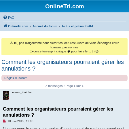
OnlineTri.com
FAQ
OnlineTri.com
Accueil du forum
Actus et potins triathlétiques (et le monde sportif général)
⚠️
Ici, pas d'algorithme pour dicter tes lectures! Juste de vrais échanges entre
humains passionnés.
Excerce ton esprit critique 🧠 pour faire le ... tri 😉.
Comment les organisateurs pourraient gérer les
annulations ?
Règles du forum
3 messages • Page
1
sur
1
erwan_triathlon
Comment les organisateurs pourraient gérer les
annulations ?
M
10 mai 2015, 11:00
e
s
Comme vous le savez, les règles d'annulation et de remboursement sont