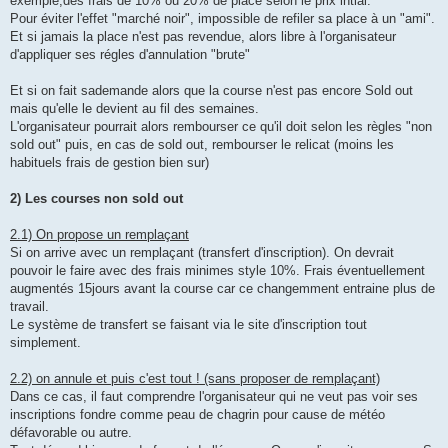
exemple,des frais de 10% ou 20% de place selon le prix intial.
Pour éviter l'effet "marché noir", impossible de refiler sa place à un "ami".
Et si jamais la place n'est pas revendue, alors libre à l'organisateur
d'appliquer ses régles d'annulation "brute"
Et si on fait sademande alors que la course n'est pas encore Sold out
mais qu'elle le devient au fil des semaines.
L'organisateur pourrait alors rembourser ce qu'il doit selon les règles "non
sold out" puis, en cas de sold out, rembourser le relicat (moins les
habituels frais de gestion bien sur)
2) Les courses non sold out
2.1) On propose un remplaçant
Si on arrive avec un remplaçant (transfert d'inscription). On devrait
pouvoir le faire avec des frais minimes style 10%. Frais éventuellement
augmentés 15jours avant la course car ce changemment entraine plus de
travail.
Le système de transfert se faisant via le site d'inscription tout
simplement.
2.2) on annule et puis c'est tout ! (sans proposer de remplaçant)
Dans ce cas, il faut comprendre l'organisateur qui ne veut pas voir ses
inscriptions fondre comme peau de chagrin pour cause de météo
défavorable ou autre.