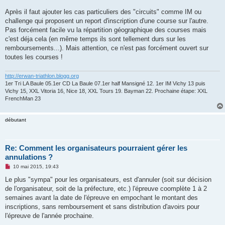
Après il faut ajouter les cas particuliers des "circuits" comme IM ou
challenge qui proposent un report d'inscription d'une course sur l'autre.
Pas forcément facile vu la répartition géographique des courses mais
c'est déja cela (en même temps ils sont tellement durs sur les
remboursements...). Mais attention, ce n'est pas forcément ouvert sur
toutes les courses !
http://erwan-triathlon.blogg.org
1er Tri LA Baule 05.1er CD La Baule 07.1er half Mansigné 12. 1er IM Vichy 13 puis
Vichy 15, XXL Vitoria 16, Nice 18, XXL Tours 19. Bayman 22. Prochaine étape: XXL
FrenchMan 23
débutant
Re: Comment les organisateurs pourraient gérer les
annulations ?
M
10 mai 2015, 19:43
e
s
Le plus "sympa" pour les organisateurs, est d'annuler (soit sur décision
s
de l'organisateur, soit de la préfecture, etc.) l'épreuve coomplète 1 à 2
a
g
semaines avant la date de l'épreuve en empochant le montant des
e
inscriptions, sans remboursement et sans distribution d'avoirs pour
n
o
l'épreuve de l'année prochaine.
n