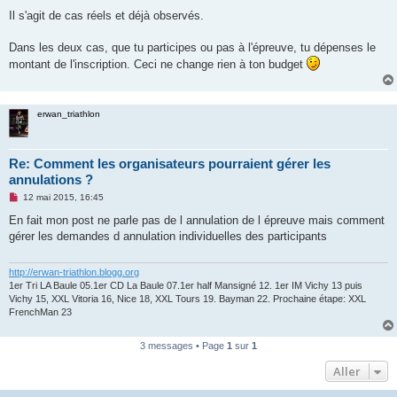
l
u
Il s'agit de cas réels et déjà observés.
Dans les deux cas, que tu participes ou pas à l'épreuve, tu dépenses le
montant de l'inscription. Ceci ne change rien à ton budget
erwan_triathlon
Re: Comment les organisateurs pourraient gérer les
annulations ?
M
12 mai 2015, 16:45
e
s
En fait mon post ne parle pas de l annulation de l épreuve mais comment
s
gérer les demandes d annulation individuelles des participants
a
g
e
n
http://erwan-triathlon.blogg.org
o
1er Tri LA Baule 05.1er CD La Baule 07.1er half Mansigné 12. 1er IM Vichy 13 puis
n
Vichy 15, XXL Vitoria 16, Nice 18, XXL Tours 19. Bayman 22. Prochaine étape: XXL
l
FrenchMan 23
u
3 messages • Page
1
sur
1
Aller