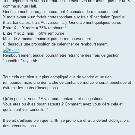
Tout dépend bien sur du format de l'épreuve. On ne s'inscrit pas sur un S
comme sur un Half.
Généralement les organisateurs ont 4 périodes de remboursement
X mois avant = un forfait correspondant aux frais d'inscription "perdus"
(frais bancaires, frais Active.com....). Généralement quelques euros
Entre X et Y mois = 75% remboursé
Entre Y et Z mois = 50% rembursé
Mois de Z mois/semaine = pas de remboursement
Ci dessous une proposition de calendrier de remboursement.
Remboursement auquel pourrait être retranché des frais de gestion
"honnêtes" style 5E
Tout cela est bien sur plus compliqué que de vendre et ne rien
rembourser mais une démarche de confiance mutuelle serait bénéfique et
éviterait les rushs d'inscriptions.
Qu'en pensez vous ? A vos commentaires et suggestions.
Vous êtes ou étiez organisateurs ? Comment avez vous géré cela et
quels sont vos conseils ?
Il serait d'ailleurs bien que la fftri se prononce et ai, à défaut d'obligation,
des préconisations.