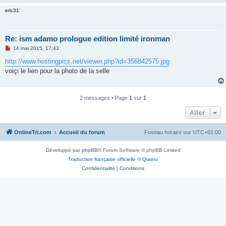
n
eric31
o
n
l
u
Re: ism adamo prologue edition limité ironman
M
14 mai 2015, 17:43
e
s
http://www.hostingpics.net/viewer.php?id=356842575.jpg
s
voiçi le lien pour la photo de la selle
a
g
e
n
o
2 messages • Page
1
sur
1
n
l
Aller
u
OnlineTri.com
Accueil du forum
Fuseau horaire sur
UTC+01:00
Développé par
phpBB
® Forum Software © phpBB Limited
Traduction française officielle
©
Qiaeru
Confidentialité
|
Conditions