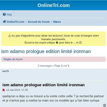
OnlineTri.com
FAQ
OnlineTri.com
Accueil du forum
Matos
⚠️
Ici, pas d'algorithme pour dicter tes lectures! Juste de vrais échanges entre
humains passionnés.
Excerce ton esprit critique 🧠 pour faire le ... tri 😉.
ism adamo prologue edition limité ironman
Règles du forum
2 messages • Page
1
sur
1
eric31
ism adamo prologue edition limité ironman
M
14 mai 2015, 17:35
e
s
quelqu'un a deja vu ou trouvé a la vente cette selle ? je recherche partout
s
et je n'arrive pas a mettre la main sur ce modele qui a l'air bien sympa
a
g
e