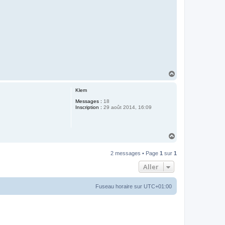
H
a
u
Klem
t
Messages :
18
Inscription :
29 août 2014, 16:09
H
a
u
2 messages • Page
1
sur
1
t
Aller
Fuseau horaire sur
UTC+01:00