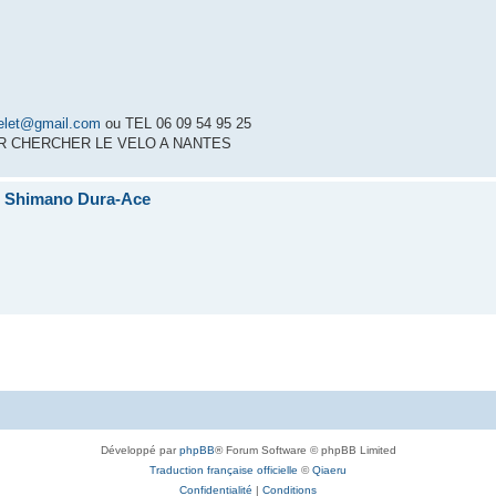
elet@gmail.com
ou TEL 06 09 54 95 25
 CHERCHER LE VELO A NANTES
pé Shimano Dura-Ace
Développé par
phpBB
® Forum Software © phpBB Limited
Traduction française officielle
©
Qiaeru
Confidentialité
|
Conditions