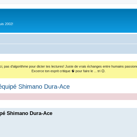
uis 2002!
ci, pas d'algorithme pour dicter tes lectures! Juste de vrais échanges entre humains passion
Excerce ton esprit critique 🧠 pour faire le ... tri 😉.
t équipé Shimano Dura-Ace
uipé Shimano Dura-Ace