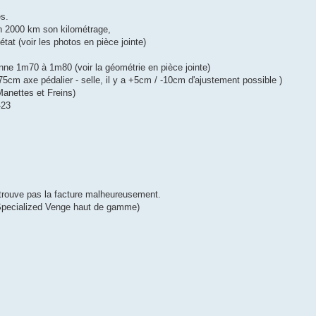
és.
on 2000 km son kilométrage,
at (voir les photos en pièce jointe)
onne 1m70 à 1m80 (voir la géométrie en pièce jointe)
 75cm axe pédalier - selle, il y a +5cm / -10cm d'ajustement possible )
anettes et Freins)
-23
trouve pas la facture malheureusement.
 (Specialized Venge haut de gamme)