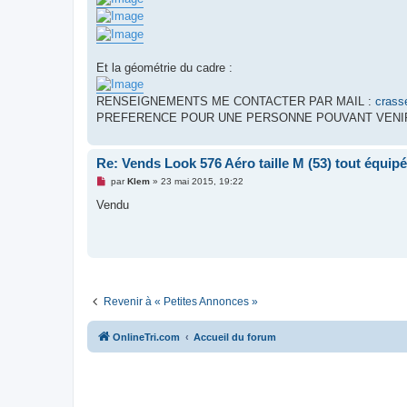
Et la géométrie du cadre :
RENSEIGNEMENTS ME CONTACTER PAR MAIL :
crass
PREFERENCE POUR UNE PERSONNE POUVANT VENIR
Re: Vends Look 576 Aéro taille M (53) tout équi
M
par
Klem
»
23 mai 2015, 19:22
e
s
Vendu
s
a
g
e
n
o
n
l
u
Revenir à « Petites Annonces »
OnlineTri.com
Accueil du forum