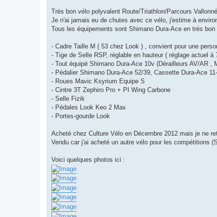
g
e
Très bon vélo polyvalent Route/Triathlon/Parcours Vallonn
n
o
Je n'ai jamais eu de chutes avec ce vélo, j'estime à envir
n
Tous les équipements sont Shimano Dura-Ace en très bon ét
l
u
- Cadre Taille M ( 53 chez Look ) , convient pour une pers
- Tige de Selle RSP, réglable en hauteur ( réglage actuel à
- Tout équipé Shimano Dura-Ace 10v (Dérailleurs AV/AR , M
- Pédalier Shimano Dura-Ace 52/39, Cassette Dura-Ace 11
- Roues Mavic Ksyrium Equipe S
- Cintre 3T Zephiro Pro + PI Wing Carbone
- Selle Fizik
- Pédales Look Keo 2 Max
- Portes-gourde Look
Acheté chez Culture Vélo en Décembre 2012 mais je ne re
Vendu car j'ai acheté un autre vélo pour les compétitions
Voici quelques photos ici :