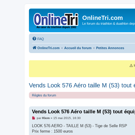
OnlineTri.com
Le forum du triathlon & duathlon dep
FAQ
OnlineTri.com
Accueil du forum
Petites Annonces
⚠️
I
Vends Look 576 Aéro taille M (53) tou
Règles du forum
Vends Look 576 Aéro taille M (53) tout éq
M
par
Klem
»
15 mai 2015, 16:30
e
s
LOOK 576 AERO - TAILLE M (53) - Tige de Selle RSP
s
Prix ferme : 1500 euros
a