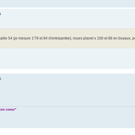
s
lle 54 (je mesure 1'78 et 84 d'entrejambe), roues planet x 100 et 88 en boyaux, p
s
 ton coeur"