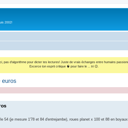
uis 2002!
ci, pas d'algorithme pour dicter tes lectures! Juste de vrais échanges entre humains passion
Excerce ton esprit critique 🧠 pour faire le ... tri 😉.
0 euros
ros
e 54 (je mesure 1'78 et 84 d'entrejambe), roues planet x 100 et 88 en boyaux