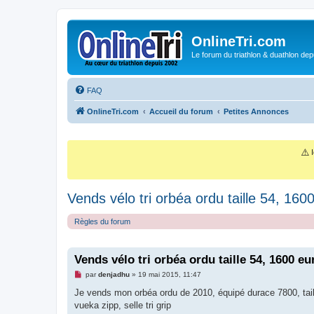
OnlineTri.com
Le forum du triathlon & duathlon dep
FAQ
OnlineTri.com
Accueil du forum
Petites Annonces
⚠️
I
Vends vélo tri orbéa ordu taille 54, 160
Règles du forum
Vends vélo tri orbéa ordu taille 54, 1600 eu
M
par
denjadhu
»
19 mai 2015, 11:47
e
s
Je vends mon orbéa ordu de 2010, équipé durace 7800, taill
s
vueka zipp, selle tri grip
a