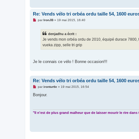
g
e
n
o
Re: Vends vélo tri orbéa ordu taille 54, 1600 euro
n
l
M
par
IronJB
»
19 mai 2015, 16:40
u
e
s
s
denjadhu a écrit :
a
g
Je vends mon orbéa ordu de 2010, équipé durace 7800, tai
e
vueka zipp, selle tri grip
n
o
n
l
u
Je le connais ce vélo ! Bonne occasion!!!
Re: Vends vélo tri orbéa ordu taille 54, 1600 euro
M
par
ironturtle
»
19 mai 2015, 16:54
e
s
Bonjour.
s
a
g
e
n
"Il n'est de plus grand malheur que de laisser mourir le rire dans
o
n
l
u