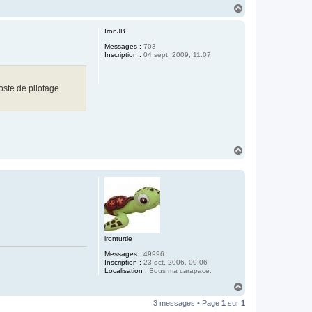
H
a
u
IronJB
t
Messages :
703
Inscription :
04 sept. 2009, 11:07
oste de pilotage
H
a
u
t
ironturtle
Messages :
49996
Inscription :
23 oct. 2006, 09:06
Localisation :
Sous ma carapace.
H
a
3 messages • Page
1
sur
1
u