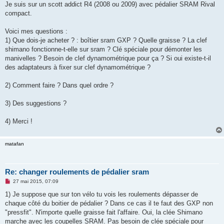
Je suis sur un scott addict R4 (2008 ou 2009) avec pédalier SRAM Rival
n
o
compact.
n
l
u
Voici mes questions :
1) Que dois-je acheter ? : boîtier sram GXP ? Quelle graisse ? La clef
shimano fonctionne-t-elle sur sram ? Clé spéciale pour démonter les
manivelles ? Besoin de clef dynamométrique pour ça ? Si oui existe-t-il
des adaptateurs à fixer sur clef dynamométrique ?
2) Comment faire ? Dans quel ordre ?
3) Des suggestions ?
4) Merci !
matafan
Re: changer roulements de pédalier sram
M
27 mai 2015, 07:09
e
s
1) Je suppose que sur ton vélo tu vois les roulements dépasser de
s
chaque côté du boitier de pédalier ? Dans ce cas il te faut des GXP non
a
g
"pressfit". N'importe quelle graisse fait l'affaire. Oui, la clée Shimano
e
marche avec les coupelles SRAM. Pas besoin de clée spéciale pour
n