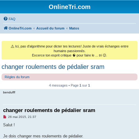
OnlineTri.com
FAQ
OnlineTri.com
Accueil du forum
Matos
⚠️
Ici, pas d'algorithme pour dicter tes lectures! Juste de vrais échanges entre
humains passionnés.
Excerce ton esprit critique 🧠 pour faire le ... tri 😉.
changer roulements de pédalier sram
Règles du forum
4 messages • Page
1
sur
1
bendufff
changer roulements de pédalier sram
M
26 mai 2015, 21:37
e
s
Salut !
s
a
g
Je dois changer mes roulements de pédalier.
e