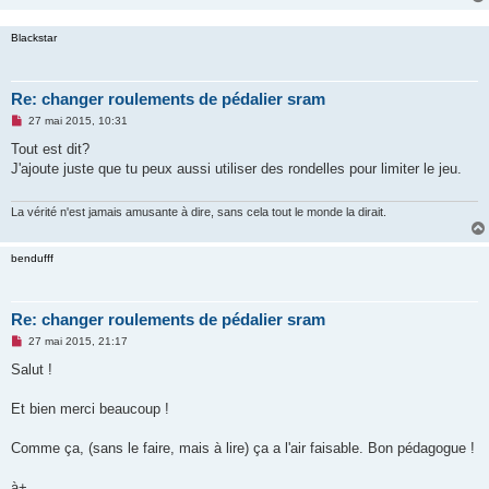
Blackstar
Re: changer roulements de pédalier sram
M
27 mai 2015, 10:31
e
s
Tout est dit?
s
J'ajoute juste que tu peux aussi utiliser des rondelles pour limiter le jeu.
a
g
e
n
La vérité n'est jamais amusante à dire, sans cela tout le monde la dirait.
o
n
l
bendufff
u
Re: changer roulements de pédalier sram
M
27 mai 2015, 21:17
e
s
Salut !
s
a
g
Et bien merci beaucoup !
e
n
o
Comme ça, (sans le faire, mais à lire) ça a l'air faisable. Bon pédagogue !
n
l
u
à+