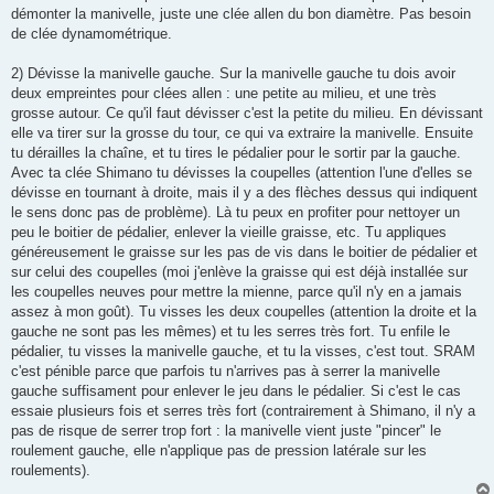
o
démonter la manivelle, juste une clée allen du bon diamètre. Pas besoin
n
de clée dynamométrique.
l
u
2) Dévisse la manivelle gauche. Sur la manivelle gauche tu dois avoir
deux empreintes pour clées allen : une petite au milieu, et une très
grosse autour. Ce qu'il faut dévisser c'est la petite du milieu. En dévissant
elle va tirer sur la grosse du tour, ce qui va extraire la manivelle. Ensuite
tu dérailles la chaîne, et tu tires le pédalier pour le sortir par la gauche.
Avec ta clée Shimano tu dévisses la coupelles (attention l'une d'elles se
dévisse en tournant à droite, mais il y a des flèches dessus qui indiquent
le sens donc pas de problème). Là tu peux en profiter pour nettoyer un
peu le boitier de pédalier, enlever la vieille graisse, etc. Tu appliques
généreusement le graisse sur les pas de vis dans le boitier de pédalier et
sur celui des coupelles (moi j'enlève la graisse qui est déjà installée sur
les coupelles neuves pour mettre la mienne, parce qu'il n'y en a jamais
assez à mon goût). Tu visses les deux coupelles (attention la droite et la
gauche ne sont pas les mêmes) et tu les serres très fort. Tu enfile le
pédalier, tu visses la manivelle gauche, et tu la visses, c'est tout. SRAM
c'est pénible parce que parfois tu n'arrives pas à serrer la manivelle
gauche suffisament pour enlever le jeu dans le pédalier. Si c'est le cas
essaie plusieurs fois et serres très fort (contrairement à Shimano, il n'y a
pas de risque de serrer trop fort : la manivelle vient juste "pincer" le
roulement gauche, elle n'applique pas de pression latérale sur les
roulements).