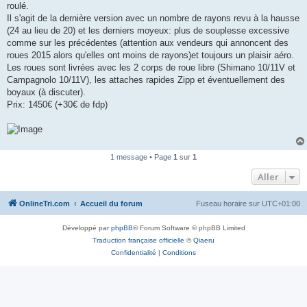
roulé.
n
o
Il s'agit de la dernière version avec un nombre de rayons revu à la hausse
n
(24 au lieu de 20) et les derniers moyeux: plus de souplesse excessive
l
u
comme sur les précédentes (attention aux vendeurs qui annoncent des
roues 2015 alors qu'elles ont moins de rayons)et toujours un plaisir aéro.
Les roues sont livrées avec les 2 corps de roue libre (Shimano 10/11V et
Campagnolo 10/11V), les attaches rapides Zipp et éventuellement des
boyaux (à discuter).
Prix: 1450€ (+30€ de fdp)
1 message • Page
1
sur
1
Aller
OnlineTri.com
Accueil du forum
Fuseau horaire sur
UTC+01:00
Développé par
phpBB
® Forum Software © phpBB Limited
Traduction française officielle
©
Qiaeru
Confidentialité
|
Conditions