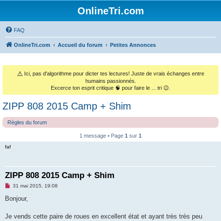
OnlineTri.com
FAQ
OnlineTri.com
Accueil du forum
Petites Annonces
⚠️
Ici, pas d'algorithme pour dicter tes lectures! Juste de vrais échanges entre
humains passionnés.
Excerce ton esprit critique 🧠 pour faire le ... tri 😉.
ZIPP 808 2015 Camp + Shim
Règles du forum
1 message • Page
1
sur
1
faf
ZIPP 808 2015 Camp + Shim
M
31 mai 2015, 19:08
e
s
Bonjour,
s
a
g
Je vends cette paire de roues en excellent état et ayant très très peu
e