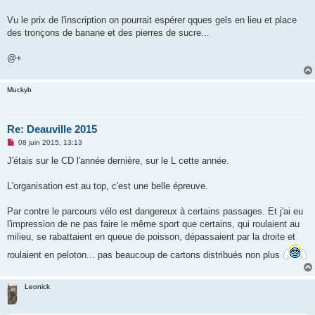
Vu le prix de l'inscription on pourrait espérer qques gels en lieu et place
des tronçons de banane et des pierres de sucre...
@+
Muckyb
Re: Deauville 2015
M
08 juin 2015, 13:13
e
s
J'étais sur le CD l'année dernière, sur le L cette année.
s
a
g
L'organisation est au top, c'est une belle épreuve.
e
n
o
Par contre le parcours vélo est dangereux à certains passages. Et j'ai eu
n
l'impression de ne pas faire le même sport que certains, qui roulaient au
l
u
milieu, se rabattaient en queue de poisson, dépassaient par la droite et
roulaient en peloton... pas beaucoup de cartons distribués non plus
Leonick