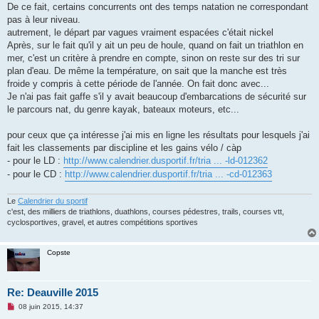
De ce fait, certains concurrents ont des temps natation ne correspondant
pas à leur niveau.
autrement, le départ par vagues vraiment espacées c'était nickel
Après, sur le fait qu'il y ait un peu de houle, quand on fait un triathlon en
mer, c'est un critère à prendre en compte, sinon on reste sur des tri sur
plan d'eau. De même la température, on sait que la manche est très
froide y compris à cette période de l'année. On fait donc avec...
Je n'ai pas fait gaffe s'il y avait beaucoup d'embarcations de sécurité sur
le parcours nat, du genre kayak, bateaux moteurs, etc...
pour ceux que ça intéresse j'ai mis en ligne les résultats pour lesquels j'ai
fait les classements par discipline et les gains vélo / càp
- pour le LD :
http://www.calendrier.dusportif.fr/tria ... -ld-012362
- pour le CD :
http://www.calendrier.dusportif.fr/tria ... -cd-012363
Le
Calendrier du sportif
c'est, des milliers de triathlons, duathlons, courses pédestres, trails, courses vtt,
cyclosportives, gravel, et autres compétitions sportives
Copste
Re: Deauville 2015
M
08 juin 2015, 14:37
e