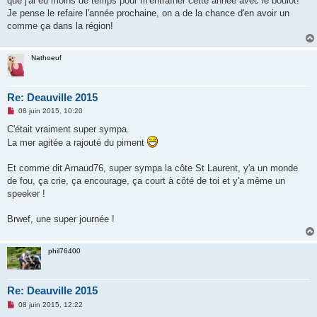
que j'ai eu moins de temps pour m'entraîner cette année avec le boulot!
Je pense le refaire l'année prochaine, on a de la chance d'en avoir un
comme ça dans la région!
Nathoeuf
Re: Deauville 2015
M
08 juin 2015, 10:20
e
s
C'était vraiment super sympa.
s
La mer agitée a rajouté du piment
a
g
e
Et comme dit Arnaud76, super sympa la côte St Laurent, y'a un monde
n
o
de fou, ça crie, ça encourage, ça court à côté de toi et y'a même un
n
speeker !
l
u
Brwef, une super journée !
phil76400
Re: Deauville 2015
M
08 juin 2015, 12:22
e