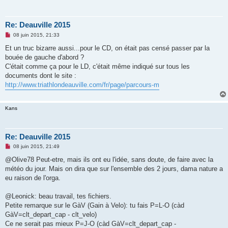
Re: Deauville 2015
M
08 juin 2015, 21:33
e
s
Et un truc bizarre aussi...pour le CD, on était pas censé passer par la
s
bouée de gauche d'abord ?
a
g
C'était comme ça pour le LD, c'était même indiqué sur tous les
e
documents dont le site :
n
o
http://www.triathlondeauville.com/fr/page/parcours-m
n
l
u
Kans
Re: Deauville 2015
M
08 juin 2015, 21:49
e
s
@Olive78 Peut-etre, mais ils ont eu l'idée, sans doute, de faire avec la
s
météo du jour. Mais on dira que sur l'ensemble des 2 jours, dama nature a
a
g
eu raison de l'orga.
e
n
o
@Leonick: beau travail, tes fichiers.
n
Petite remarque sur le GàV (Gain à Velo): tu fais P=L-O (càd
l
u
GàV=clt_depart_cap - clt_velo)
Ce ne serait pas mieux P=J-O (càd GàV=clt_depart_cap -