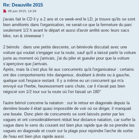
Re: Deauville 2015
M
08 juin 2015, 14:29
e
s
j'avais fait le CD il y a 2 ans et ce week-end le LD, je trouve qu'ils se sont
s
bien améliorés dans l'organisation, ne serait-ce que la fermeture du parc
a
g
seulement 1/2 h avant le départ et aussi d'avoir arrêté avec leurs sacs
e
bike, run & streewear !
n
o
n
2 bémols : dans une petite descente, un bénévole discutait avec une
l
u
voiture qui voulait s'engager sur la route, sauf qu'il a laissé partir la voiture
juste au moment où j'arrivais, j'ai du piler et gueuler pour que la voiture
s’aperçoive que j'arrivais.
Après, mais là c'est plus lié aux concurrents qu'à l'organisateur : certains
ont des comportements très dangereux, doublant à droite ou à gauche,
quelque soit l'espace restant. Il y a même eu un concurrent qui m'a
envoyé sur l'herbe, heureusement sans chute, car il n'avait pas bien
négocié son 1/2 tour sur la route où l'on faisait un 180°
l'autre bémol concerne la natation : sur le retour en diagonale depuis la
dernière bouée il était quasi impossible de voir où se diriger, il manquait
une bouée. Donc plein de concurrents se sont laissés porter par les
vagues et ont considérablement réduit leur distance natation, car surfer la
vague dans le sens du courant est bien plus rapide que de se prendre les
vagues en diagonale et courir sur la plage pour rejoindre l'arche de sortie
de l'eau est bien plus rapide aussi.