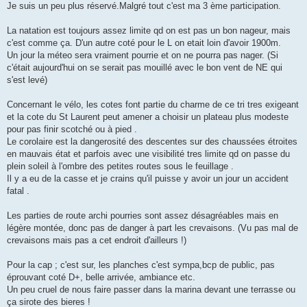
s
Je suis un peu plus réservé.Malgré tout c'est ma 3 ème participation.
s
a
g
La natation est toujours assez limite qd on est pas un bon nageur, mais
e
c'est comme ça. D'un autre coté pour le L on etait loin d'avoir 1900m.
n
o
Un jour la méteo sera vraiment pourrie et on ne pourra pas nager. (Si
n
c'était aujourd'hui on se serait pas mouillé avec le bon vent de NE qui
l
u
s'est levé)
Concernant le vélo, les cotes font partie du charme de ce tri tres exigeant
et la cote du St Laurent peut amener a choisir un plateau plus modeste
pour pas finir scotché ou à pied .
Le corolaire est la dangerosité des descentes sur des chaussées étroites
en mauvais état et parfois avec une visibilité tres limite qd on passe du
plein soleil à l'ombre des petites routes sous le feuillage .
Il y a eu de la casse et je crains qu'il puisse y avoir un jour un accident
fatal .
Les parties de route archi pourries sont assez désagréables mais en
légère montée, donc pas de danger à part les crevaisons. (Vu pas mal de
crevaisons mais pas a cet endroit d'ailleurs !)
Pour la cap ; c'est sur, les planches c'est sympa,bcp de public, pas
éprouvant coté D+, belle arrivée, ambiance etc.
Un peu cruel de nous faire passer dans la marina devant une terrasse ou
ça sirote des bieres !