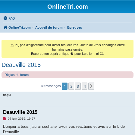
OnlineTri.com
FAQ
OnlineTri.com
Accueil du forum
Epreuves
⚠️
Ici, pas d'algorithme pour dicter tes lectures! Juste de vrais échanges entre
humains passionnés.
Excerce ton esprit critique 🧠 pour faire le ... tri 😉.
Deauville 2015
Règles du forum
1
2
3
4
Suivant
49 messages
dagui
Deauville 2015
M
07 juin 2015, 19:27
e
s
Bonjour a tous, j'aurai souhaiter avoir vos réactions et avis sur le L de
s
Deauville.
a