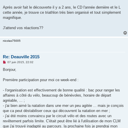
g
e
Après avoir fait le découverte il y a 2 ans, le CD l'année dernière et le L
n
o
cette année, je trouve ce triathlon très bien organisé et tout simplement
n
magnifique.
l
u
J'attend vos réactions??
nicolas75005
Re: Deauville 2015
M
07 juin 2015, 22:02
e
s
Bonjour,
s
a
g
Première participation pour moi ce week-end :
e
n
o
- l'organisation est effectivement de bonne qualité : bac pour ranger les
n
affaires à côté du vélo, beaucoup de bénévoles, horaire de départ
l
u
agréable, ... ;
- j'ai bien aimé la natation dans une mer un peu agitée ... mais je conçois
que ca peut déstabiliser ceux qui découvrent la natation en mer ;
- j'ai été moins convaincu par le circuit vélo et des routes avec un
revêtement parfois limite. C'était peut être lié à l'utilisation de mon CLM
que j'ai trouvé inadapté au parcours. la prochaine fois je prendrai mon