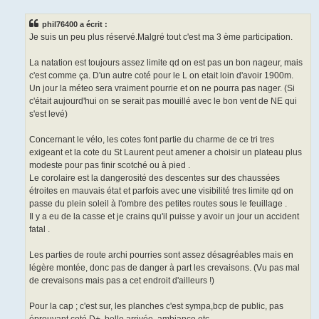
e
s
s
phil76400 a écrit :
a
g
Je suis un peu plus réservé.Malgré tout c'est ma 3 ème participation.
e
n
o
La natation est toujours assez limite qd on est pas un bon nageur, mais
n
c'est comme ça. D'un autre coté pour le L on etait loin d'avoir 1900m.
l
u
Un jour la méteo sera vraiment pourrie et on ne pourra pas nager. (Si
c'était aujourd'hui on se serait pas mouillé avec le bon vent de NE qui
s'est levé)
Concernant le vélo, les cotes font partie du charme de ce tri tres
exigeant et la cote du St Laurent peut amener a choisir un plateau plus
modeste pour pas finir scotché ou à pied .
Le corolaire est la dangerosité des descentes sur des chaussées
étroites en mauvais état et parfois avec une visibilité tres limite qd on
passe du plein soleil à l'ombre des petites routes sous le feuillage .
Il y a eu de la casse et je crains qu'il puisse y avoir un jour un accident
fatal .
Les parties de route archi pourries sont assez désagréables mais en
légère montée, donc pas de danger à part les crevaisons. (Vu pas mal
de crevaisons mais pas a cet endroit d'ailleurs !)
Pour la cap ; c'est sur, les planches c'est sympa,bcp de public, pas