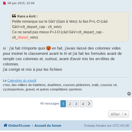
M
08 juin 2015, 22:09
e
s
s
Kans a écrit :
a
g
Petite remarque sur le GàV (Gain à Velo): tu fais P=L-O (càd
e
GàV=clt_depart_cap - clt_velo)
n
o
Ce ne serait pas mieux P=J-O (càd GàV=clt_depart_cap -
n
clt_
départ_
velo)
l
u
si : j'ai fait n'importe quoi
en fait, j'avais laissé des colonnes vides
pour insérer le classement avant le tri et j'ai fait les formules avant de
remplir ces colonnes et, surtout, avant d'avoir mis les en-têtes de
colonnes.
j'ai corrigé et mis à jour les fichiers
Le
Calendrier du sportif
c'est, des milliers de triathlons, duathlons, courses pédestres, trails, courses vtt,
cyclosportives, gravel, et autres compétitions sportives
1
2
3
4
Suivant
49 messages
Aller
OnlineTri.com
Accueil du forum
Fuseau horaire sur
UTC+01:00