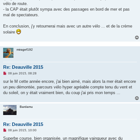
vélo de route.
- la CAP était plutôt sympa avec des passages en bord de mer et pas
mal de spectateurs.
En conclusion, j'y retournerai mais avec un autre vélo ... et de la crème
solaire
miragef192
Re: Deauville 2015
M
08 juin 2015, 08:28
e
s
sur le M cette année encore, j'ai bien aimé, mais alors la mer était encore
s
un peu démontée, parcours vélo hyper agréable compte tenu du vent et
a
g
du soleil, on y était vraiment bien, du coup j'ai pris mon temps ...
e
n
o
n
Bardamu
l
u
Re: Deauville 2015
M
08 juin 2015, 10:00
e
s
Superbe course, bien organisée, un magnifique vainqueur avec du