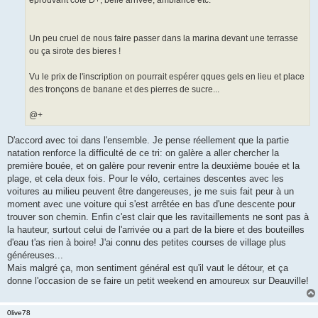
éprouvant coté D+, belle arrivée, ambiance etc.
Un peu cruel de nous faire passer dans la marina devant une terrasse
ou ça sirote des bieres !
Vu le prix de l'inscription on pourrait espérer qques gels en lieu et place
des tronçons de banane et des pierres de sucre...
@+
D'accord avec toi dans l'ensemble. Je pense réellement que la partie
natation renforce la difficulté de ce tri: on galère a aller chercher la
première bouée, et on galère pour revenir entre la deuxième bouée et la
plage, et cela deux fois. Pour le vélo, certaines descentes avec les
voitures au milieu peuvent être dangereuses, je me suis fait peur à un
moment avec une voiture qui s'est arrêtée en bas d'une descente pour
trouver son chemin. Enfin c'est clair que les ravitaillements ne sont pas à
la hauteur, surtout celui de l'arrivée ou a part de la biere et des bouteilles
d'eau t'as rien à boire! J'ai connu des petites courses de village plus
généreuses...
Mais malgré ça, mon sentiment général est qu'il vaut le détour, et ça
donne l'occasion de se faire un petit weekend en amoureux sur Deauville!
0live78