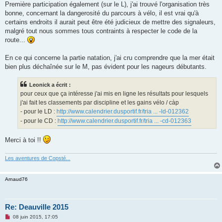
s
Première participation également (sur le L), j'ai trouvé l'organisation très
s
bonne, concernant la dangerosité du parcours à vélo, il est vrai qu'à
a
g
certains endroits il aurait peut être été judicieux de mettre des signaleurs,
e
malgré tout nous sommes tous contraints à respecter le code de la
n
o
route...
n
l
u
En ce qui concerne la partie natation, j'ai cru comprendre que la mer était
bien plus déchaînée sur le M, pas évident pour les nageurs débutants.
Leonick a écrit :
pour ceux que ça intéresse j'ai mis en ligne les résultats pour lesquels
j'ai fait les classements par discipline et les gains vélo / càp
- pour le LD :
http://www.calendrier.dusportif.fr/tria ... -ld-012362
- pour le CD :
http://www.calendrier.dusportif.fr/tria ... -cd-012363
Merci à toi !!
Les aventures de Copsté...
Arnaud76
Re: Deauville 2015
M
08 juin 2015, 17:05