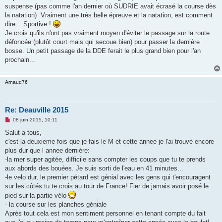
s
suspense (pas comme l'an dernier où SUDRIE avait écrasé la course dès
a
g
la natation). Vraiment une très belle épreuve et la natation, est comment
e
dire... Sportive !
n
o
Je crois qu'ils n'ont pas vraiment moyen d'éviter le passage sur la route
n
défoncée (plutôt court mais qui secoue bien) pour passer la dernière
l
u
bosse. Un petit passage de la DDE ferait le plus grand bien pour l'an
prochain...
Arnaud76
Re: Deauville 2015
M
08 juin 2015, 10:11
e
s
Salut a tous,
s
c'est la deuxieme fois que je fais le M et cette annee je l'ai trouvé encore
a
g
plus dur que l annee dernière:
e
-la mer super agitée, difficile sans compter les coups que tu te prends
n
o
aux abords des bouées. Je suis sorti de l'eau en 41 minutes...
n
-le velo dur, le premier pétard est génial avec les gens qui t'encouragent
l
u
sur les côtés tu te crois au tour de France! Fier de jamais avoir posé le
pied sur la partie vélo
- la course sur les planches géniale
Après tout cela est mon sentiment personnel en tenant compte du fait