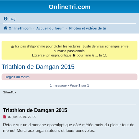
OnlineTri.com
FAQ
OnlineTri.com
Accueil du forum
Photos et vidéos de tri
⚠️
Ici, pas d'algorithme pour dicter tes lectures! Juste de vrais échanges entre
humains passionnés.
Excerce ton esprit critique 🧠 pour faire le ... tri 😉.
Triathlon de Damgan 2015
Règles du forum
1 message • Page
1
sur
1
SilverFox
Triathlon de Damgan 2015
M
07 juin 2015, 22:09
e
s
Retour sur un dimanche apocalyptique côté météo mais du plaisir tout de
s
même! Merci aux organisateurs et leurs bénévoles.
a
g
e