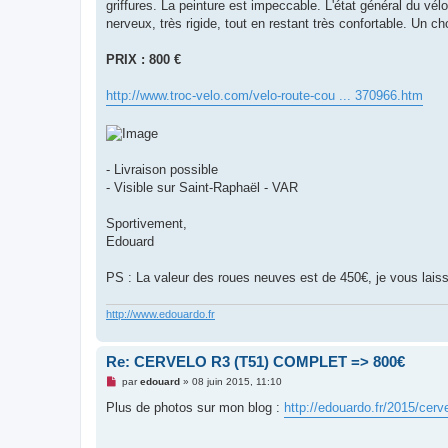
g
griffures. La peinture est impeccable. L'état général du v
e
nerveux, très rigide, tout en restant très confortable. Un c
n
o
n
PRIX : 800 €
l
u
http://www.troc-velo.com/velo-route-cou ... 370966.htm
- Livraison possible
- Visible sur Saint-Raphaël - VAR
Sportivement,
Edouard
PS : La valeur des roues neuves est de 450€, je vous laisse
http://www.edouardo.fr
Re: CERVELO R3 (T51) COMPLET => 800€
M
par
edouard
»
08 juin 2015, 11:10
e
s
Plus de photos sur mon blog :
http://edouardo.fr/2015/cerve
s
a
g