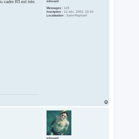
edouard
du cadre R3 est très
Messages :
145
Inscription :
12 déc. 2003, 10:16
Localisation :
Saint-Raphaël
H
a
u
t
edouard