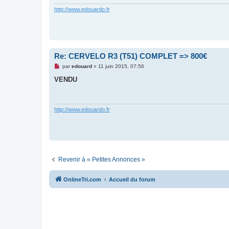
e
n
http://www.edouardo.fr
o
n
l
u
Re: CERVELO R3 (T51) COMPLET => 800€
M
par
edouard
»
11 juin 2015, 07:56
e
s
VENDU
s
a
g
e
n
http://www.edouardo.fr
o
n
l
u
Revenir à « Petites Annonces »
OnlineTri.com
Accueil du forum