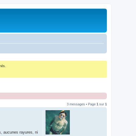
nés.
3 messages • Page
1
sur
1
s, aucunes rayures, ni