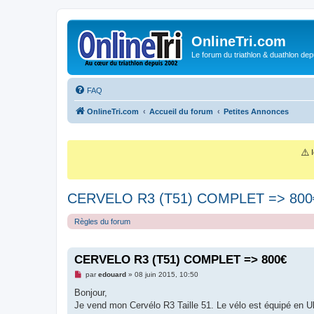
OnlineTri.com
Le forum du triathlon & duathlon dep
FAQ
OnlineTri.com
Accueil du forum
Petites Annonces
⚠️
I
CERVELO R3 (T51) COMPLET => 800
Règles du forum
CERVELO R3 (T51) COMPLET => 800€
M
par
edouard
»
08 juin 2015, 10:50
e
s
Bonjour,
s
Je vend mon Cervélo R3 Taille 51. Le vélo est équipé en U
a