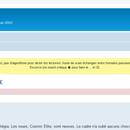
uis 2002!
ci, pas d'algorithme pour dicter tes lectures! Juste de vrais échanges entre humains passion
Excerce ton esprit critique 🧠 pour faire le ... tri 😉.
€
ltégra. Les roues, Cosmic Elite, sont neuves. Le cadre n'a subit aucuns choc