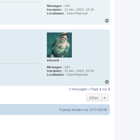
Messages :
145
Inscription :
12 déc. 2003, 10:16
Localisation :
Saint-Raphaël
H
a
u
t
edouard
Messages :
145
Inscription :
12 déc. 2003, 10:16
Localisation :
Saint-Raphaël
H
a
3 messages • Page
1
sur
1
u
t
Aller
Fuseau horaire sur
UTC+01:00