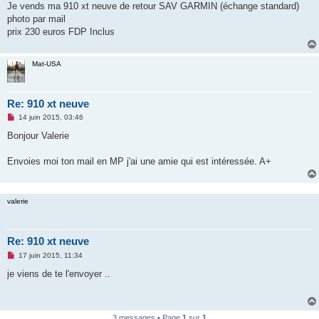
Je vends ma 910 xt neuve de retour SAV GARMIN (échange standard)
n
o
photo par mail
n
prix 230 euros FDP Inclus
l
u
Mat-USA
Re: 910 xt neuve
M
14 juin 2015, 03:46
e
s
Bonjour Valerie
s
a
g
Envoies moi ton mail en MP j'ai une amie qui est intéressée. A+
e
n
o
n
valerie
l
u
Re: 910 xt neuve
M
17 juin 2015, 11:34
e
s
je viens de te l'envoyer ..
s
a
g
e
n
3 messages • Page
1
sur
1