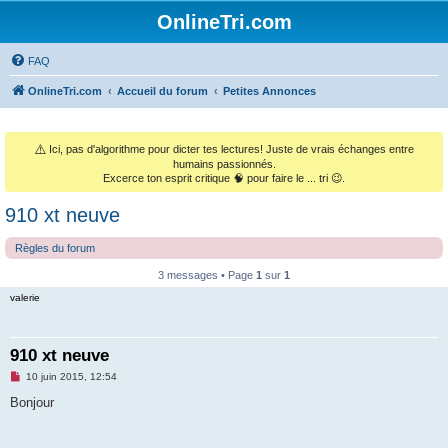
OnlineTri.com
FAQ
OnlineTri.com
Accueil du forum
Petites Annonces
⚠️
Ici, pas d'algorithme pour dicter tes lectures! Juste de vrais échanges entre
humains passionnés.
Excerce ton esprit critique 🧠 pour faire le ... tri 😉.
910 xt neuve
Règles du forum
3 messages • Page
1
sur
1
valerie
910 xt neuve
M
10 juin 2015, 12:54
e
s
Bonjour
s
a
g
e