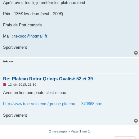
Après avoir testé, je préfère les plateaux rond.
n
o
n
Prix : 135€ les deux (neuf : 200€)
l
u
Frais de Port compris
Mail :
tekooo@hotmail.fr
Sportivement
tekooo
Re: Plateau Rotor Qrings Ovalisé 52 et 39
M
12 juin 2015, 21:39
e
s
Avec en lien une photo c'est mieux.
s
a
g
http://www.troc-velo.com/groupe-plateau ... 370868.htm
e
n
o
Sportivement
n
l
u
2 messages • Page
1
sur
1