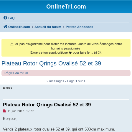
OnlineTri.com
FAQ
OnlineTri.com
Accueil du forum
Petites Annonces
⚠️
Ici, pas d'algorithme pour dicter tes lectures! Juste de vrais échanges entre
humains passionnés.
Excerce ton esprit critique 🧠 pour faire le ... tri 😉.
Plateau Rotor Qrings Ovalisé 52 et 39
Règles du forum
2 messages • Page
1
sur
1
tekooo
Plateau Rotor Qrings Ovalisé 52 et 39
M
11 juin 2015, 17:52
e
s
Bonjour,
s
a
g
Vends 2 plateaux rotor ovalisé 52 et 39, qui ont 500km maximum.
e