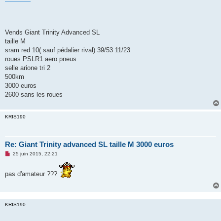
n
o
n
l
u
Vends Giant Trinity Advanced SL
taille M
sram red 10( sauf pédalier rival) 39/53 11/23
roues PSLR1 aero pneus
selle arione tri 2
500km
3000 euros
2600 sans les roues
KRIS190
Re: Giant Trinity advanced SL taille M 3000 euros
M
25 juin 2015, 22:21
e
s
s
pas d'amateur ???
a
g
e
n
o
KRIS190
n
l
u