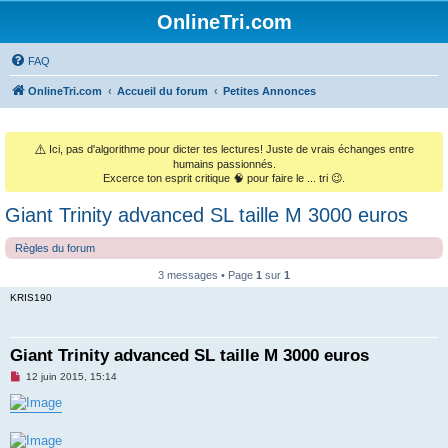
OnlineTri.com
FAQ
OnlineTri.com
Accueil du forum
Petites Annonces
⚠️
Ici, pas d'algorithme pour dicter tes lectures! Juste de vrais échanges entre
humains passionnés.
Excerce ton esprit critique 🧠 pour faire le ... tri 😉.
Giant Trinity advanced SL taille M 3000 euros
Règles du forum
3 messages • Page
1
sur
1
KRIS190
Giant Trinity advanced SL taille M 3000 euros
M
12 juin 2015, 15:14
e
s
s
a
g
e