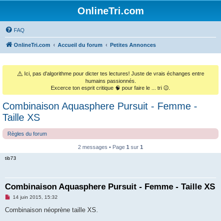
OnlineTri.com
FAQ
OnlineTri.com
Accueil du forum
Petites Annonces
⚠️
Ici, pas d'algorithme pour dicter tes lectures! Juste de vrais échanges entre
humains passionnés.
Excerce ton esprit critique 🧠 pour faire le ... tri 😉.
Combinaison Aquasphere Pursuit - Femme -
Taille XS
Règles du forum
2 messages • Page
1
sur
1
tib73
Combinaison Aquasphere Pursuit - Femme - Taille XS
M
14 juin 2015, 15:32
e
s
Combinaison néoprène taille XS.
s
a