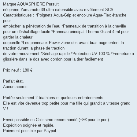
g
Marque AQUASPHERE Pursuit
e
néoprène Yamamoto 39 ultra extensible avec revêtement SCS
n
o
Caractéristiques : *Poignets Aqua-Grip et encolure Aqua-Flex étanche
n
pour
l
u
empêcher la pénétration de l'eau *Panneaux de transition à la cheville
pour un déshabillage facile *Panneau principal Thermo-Guard 4 ml pour
garder la chaleur
corporelle *Les panneaux Power-Zone des avant-bras augmentent la
traction durant la phase de traction
de votre mouvement *Séchage rapide *Protection UV 100 % *Fermeture à
glissière dans le dos avec cordon pour la tirer facilement
Prix neuf : 180 €
Parfait état.
Aucun accroc.
Portée seulement 2 triathlons et quelques entraînements.
Elle est vite devenue trop petite pour ma fille qui grandit à vitesse grand
V !
Envoi possible en Colissimo recommandé (+8€ pour le port)
Expédition soignée et rapide.
Paiement possible par Paypal.