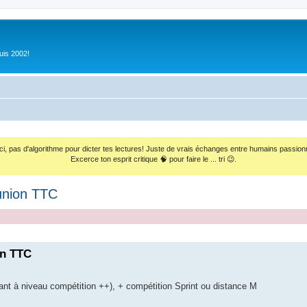
uis 2002!
ci, pas d'algorithme pour dicter tes lectures! Juste de vrais échanges entre humains passion
Excerce ton esprit critique 🧠 pour faire le ... tri 😉.
éunion TTC
on TTC
ant à niveau compétition ++), + compétition Sprint ou distance M