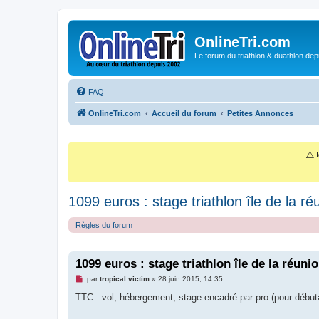
OnlineTri.com
Le forum du triathlon & duathlon dep
FAQ
OnlineTri.com
Accueil du forum
Petites Annonces
⚠️
I
1099 euros : stage triathlon île de la r
Règles du forum
1099 euros : stage triathlon île de la réuni
M
par
tropical victim
»
28 juin 2015, 14:35
e
s
TTC : vol, hébergement, stage encadré par pro (pour début
s
a