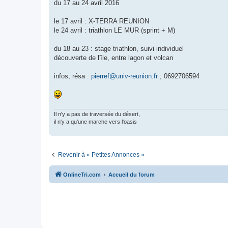
g
du 17 au 24 avril 2016
e
n
o
le 17 avril : X-TERRA REUNION
n
le 24 avril : triathlon LE MUR (sprint + M)
l
u
du 18 au 23 : stage triathlon, suivi individuel
découverte de l'île, entre lagon et volcan
infos, résa :
pierref@univ-reunion.fr
; 0692706594
Il n'y a pas de traversée du désert,
il n'y a qu'une marche vers l'oasis
Revenir à « Petites Annonces »
OnlineTri.com
Accueil du forum