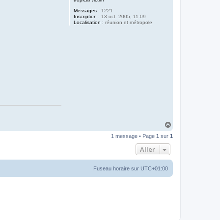
Messages :
1221
Inscription :
13 oct. 2005, 11:09
Localisation :
réunion et métropole
H
a
1 message • Page
1
sur
1
u
t
Aller
Fuseau horaire sur
UTC+01:00