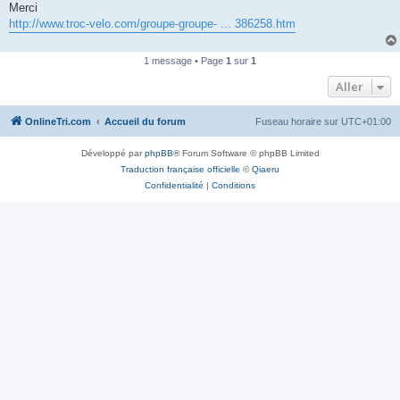
Merci
n
o
http://www.troc-velo.com/groupe-groupe- ... 386258.htm
n
l
u
1 message • Page
1
sur
1
Aller
OnlineTri.com
Accueil du forum
Fuseau horaire sur
UTC+01:00
Développé par
phpBB
® Forum Software © phpBB Limited
Traduction française officielle
©
Qiaeru
Confidentialité
|
Conditions