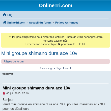
OnlineTri.com
FAQ
OnlineTri.com
Accueil du forum
Petites Annonces
⚠️
Ici, pas d'algorithme pour dicter tes lectures! Juste de vrais échanges entre
humains passionnés.
Excerce ton esprit critique 🧠 pour faire le ... tri 😉.
Mini groupe shimano dura ace 10v
Règles du forum
1 message • Page
1
sur
1
francky48
Mini groupe shimano dura ace 10v
M
05 juil. 2015, 07:49
e
s
Bonjour
s
Vend mini groupe en shimano dura ace 7800 pour les manettes et 7700
a
g
pour les dérailleurs.
e