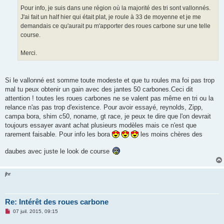
Pour info, je suis dans une région où la majorité des tri sont vallonnés.
J'ai fait un half hier qui était plat, je roule à 33 de moyenne et je me
demandais ce qu'aurait pu m'apporter des roues carbone sur une telle
course.
Merci.
Si le vallonné est somme toute modeste et que tu roules ma foi pas trop
mal tu peux obtenir un gain avec des jantes 50 carbones.Ceci dit
attention ! toutes les roues carbones ne se valent pas même en tri ou la
relance n'as pas trop d'existence. Pour avoir essayé, reynolds, Zipp,
campa bora, shim c50, noname, gt race, je peux te dire que l'on devrait
toujours essayer avant achat plusieurs modèles mais ce n'est que
rarement faisable. Pour info les bora
les moins chères des
daubes avec juste le look de course
jhr
Re: Intérêt des roues carbone
M
07 juil. 2015, 09:15
e
s