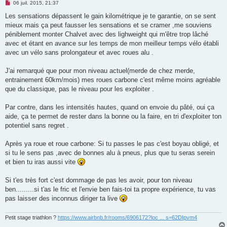
M
06 juil. 2015, 21:37
e
s
Les sensations dépassent le gain kilométrique je te garantie, on se sent
s
mieux mais ça peut fausser les sensations et se cramer ,me souviens
a
g
péniblement monter Chalvet avec des lighweight qui m'être trop lâché
e
avec et étant en avance sur les temps de mon meilleur temps vélo établi
n
o
avec un vélo sans prolongateur et avec roues alu .
n
l
u
J'ai remarqué que pour mon niveau actuel(merde de chez merde,
entrainement 60km/mois) mes roues carbone c'est même moins agréable
que du classique, pas le niveau pour les exploiter .
Par contre, dans les intensités hautes, quand on envoie du pâté, oui ça
aide, ça te permet de rester dans la bonne ou la faire, en tri d'exploiter ton
potentiel sans regret .
Après ya roue et roue carbone: Si tu passes le pas c'est boyau obligé, et
si tu le sens pas ,avec de bonnes alu à pneus, plus que tu seras serein
et bien tu iras aussi vite
Si t'es très fort c'est dommage de pas les avoir, pour ton niveau
ben.........si t'as le fric et l'envie ben fais-toi ta propre expérience, tu vas
pas laisser des inconnus diriger ta live
Petit stage triathlon ?
https://www.airbnb.fr/rooms/6906172?loc ... s=62DIpvm4