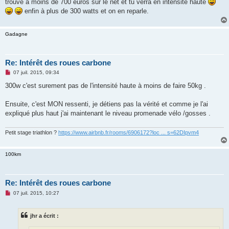
trouve à moins de 700 euros sur le net et tu verra en intensité haute
enfin à plus de 300 watts et on en reparle.
Gadagne
Re: Intérêt des roues carbone
M
07 juil. 2015, 09:34
e
s
300w c'est surement pas de l'intensité haute à moins de faire 50kg .
s
a
g
Ensuite, c'est MON ressenti, je détiens pas la vérité et comme je l'ai
e
expliqué plus haut j'ai maintenant le niveau promenade vélo /gosses .
n
o
n
Petit stage triathlon ?
https://www.airbnb.fr/rooms/6906172?loc ... s=62DIpvm4
l
u
100km
Re: Intérêt des roues carbone
M
07 juil. 2015, 10:27
e
s
s
jhr a écrit :
a
g