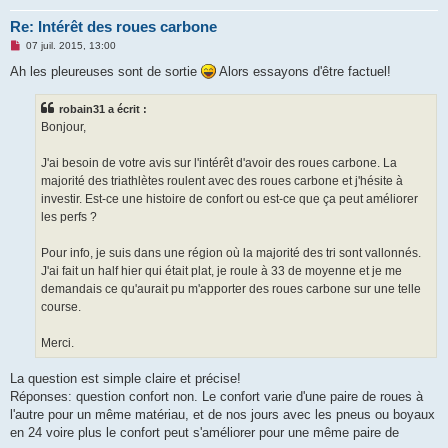
Re: Intérêt des roues carbone
M
07 juil. 2015, 13:00
e
s
Ah les pleureuses sont de sortie
Alors essayons d'être factuel!
s
a
g
robain31 a écrit :
e
Bonjour,
n
o
n
J'ai besoin de votre avis sur l'intérêt d'avoir des roues carbone. La
l
u
majorité des triathlètes roulent avec des roues carbone et j'hésite à
investir. Est-ce une histoire de confort ou est-ce que ça peut améliorer
les perfs ?
Pour info, je suis dans une région où la majorité des tri sont vallonnés.
J'ai fait un half hier qui était plat, je roule à 33 de moyenne et je me
demandais ce qu'aurait pu m'apporter des roues carbone sur une telle
course.
Merci.
La question est simple claire et précise!
Réponses: question confort non. Le confort varie d'une paire de roues à
l'autre pour un même matériau, et de nos jours avec les pneus ou boyaux
en 24 voire plus le confort peut s'améliorer pour une même paire de