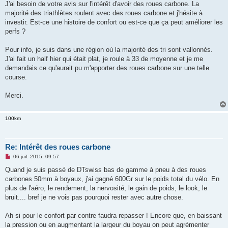
g
J'ai besoin de votre avis sur l'intérêt d'avoir des roues carbone. La
e
majorité des triathlètes roulent avec des roues carbone et j'hésite à
n
o
investir. Est-ce une histoire de confort ou est-ce que ça peut améliorer les
n
perfs ?
l
u
Pour info, je suis dans une région où la majorité des tri sont vallonnés.
J'ai fait un half hier qui était plat, je roule à 33 de moyenne et je me
demandais ce qu'aurait pu m'apporter des roues carbone sur une telle
course.
Merci.
100km
Re: Intérêt des roues carbone
M
06 juil. 2015, 09:57
e
s
Quand je suis passé de DTswiss bas de gamme à pneu à des roues
s
carbones 50mm à boyaux, j'ai gagné 600Gr sur le poids total du vélo. En
a
g
plus de l'aéro, le rendement, la nervosité, le gain de poids, le look, le
e
bruit.... bref je ne vois pas pourquoi rester avec autre chose.
n
o
n
Ah si pour le confort par contre faudra repasser ! Encore que, en baissant
l
u
la pression ou en augmentant la largeur du boyau on peut agrémenter