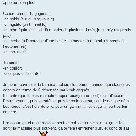
apporter bien plus.
Concrètement, tu gagnes :
-en poids (sur du plat, inutile)
-en rigidité (en tri, inutile)
-en aéro (gain réel... de là à parler de plusieurs km/h, je ne m'y risquerais
pas)
-en inertie (à l'approche d'une bosse, tu passes tout seul les premiers
hectomètres)
-en look/bruit
Tu perds:
-en confort
-quelques milliers d€
Je ne retrouve plus le fameux tableau d'un étude sérieuse qui classe les
achats en terme de $ dépensés par km/h gagnés
Il montre que le plus rentable (rapport prix/gain en perf) c'est d'abbord
l'entraînement, puis la caféine, puis le prolongateur, puis le casque aéro.
Les roues, c'est hors de prix, pour un gain minime, et ça arrive très loin
derrière.
Par contre ça change radicalement le look de ton vélo, et si ça te fait
sortir la machine plus souvent, ça te fera t'entraîner plus, et donc tu iras