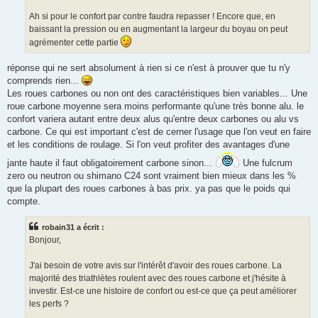
u
Ah si pour le confort par contre faudra repasser ! Encore que, en
baissant la pression ou en augmentant la largeur du boyau on peut
agrémenter cette partie
réponse qui ne sert absolument à rien si ce n'est à prouver que tu n'y
comprends rien...
Les roues carbones ou non ont des caractéristiques bien variables... Une
roue carbone moyenne sera moins performante qu'une très bonne alu. le
confort variera autant entre deux alus qu'entre deux carbones ou alu vs
carbone. Ce qui est important c'est de cerner l'usage que l'on veut en faire
et les conditions de roulage. Si l'on veut profiter des avantages d'une
jante haute il faut obligatoirement carbone sinon...
Une fulcrum
zero ou neutron ou shimano C24 sont vraiment bien mieux dans les %
que la plupart des roues carbones à bas prix. ya pas que le poids qui
compte.
robain31 a écrit :
Bonjour,
J'ai besoin de votre avis sur l'intérêt d'avoir des roues carbone. La
majorité des triathlètes roulent avec des roues carbone et j'hésite à
investir. Est-ce une histoire de confort ou est-ce que ça peut améliorer
les perfs ?