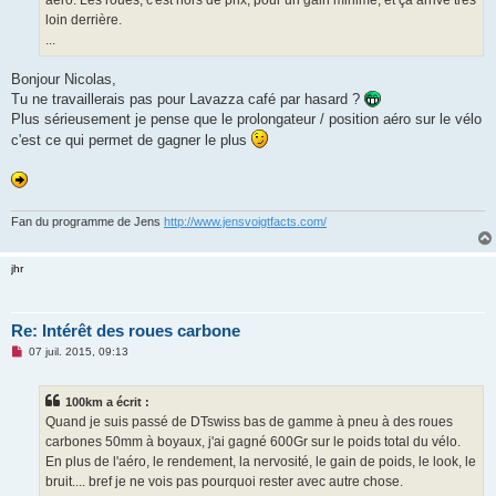
loin derrière.
...
Bonjour Nicolas,
Tu ne travaillerais pas pour Lavazza café par hasard ?
Plus sérieusement je pense que le prolongateur / position aéro sur le vélo
c'est ce qui permet de gagner le plus
Fan du programme de Jens
http://www.jensvoigtfacts.com/
jhr
Re: Intérêt des roues carbone
M
07 juil. 2015, 09:13
e
s
s
100km a écrit :
a
g
Quand je suis passé de DTswiss bas de gamme à pneu à des roues
e
carbones 50mm à boyaux, j'ai gagné 600Gr sur le poids total du vélo.
n
o
En plus de l'aéro, le rendement, la nervosité, le gain de poids, le look, le
n
bruit.... bref je ne vois pas pourquoi rester avec autre chose.
l