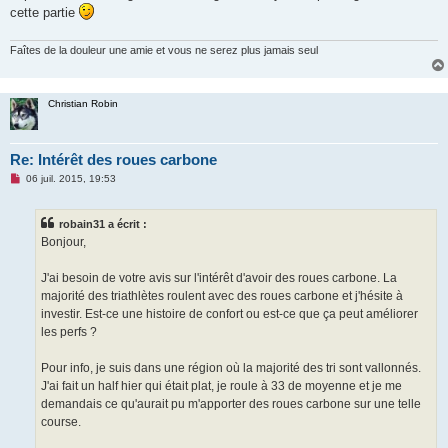
cette partie
Faîtes de la douleur une amie et vous ne serez plus jamais seul
Christian Robin
Re: Intérêt des roues carbone
M
06 juil. 2015, 19:53
e
s
s
robain31 a écrit :
a
g
Bonjour,
e
n
o
J'ai besoin de votre avis sur l'intérêt d'avoir des roues carbone. La
n
majorité des triathlètes roulent avec des roues carbone et j'hésite à
l
u
investir. Est-ce une histoire de confort ou est-ce que ça peut améliorer
les perfs ?
Pour info, je suis dans une région où la majorité des tri sont vallonnés.
J'ai fait un half hier qui était plat, je roule à 33 de moyenne et je me
demandais ce qu'aurait pu m'apporter des roues carbone sur une telle
course.