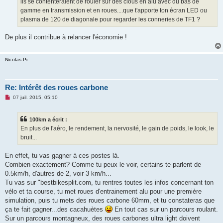
ils se contenteraient de rouler sur des clous en alu avec du bas de
n
o
gamme en transmission et en roues....que t'apporte ton écran LED ou
n
plasma de 120 de diagonale pour regarder les conneries de TF1 ?
l
u
De plus il contribue à relancer l'économie !
Nicolas Pi
Re: Intérêt des roues carbone
M
07 juil. 2015, 05:10
e
s
s
100km a écrit :
a
g
En plus de l'aéro, le rendement, la nervosité, le gain de poids, le look, le
e
bruit...
n
o
n
En effet, tu vas gagner à ces postes là.
l
u
Combien exactement? Comme tu peux le voir, certains te parlent de
0.5km/h, d'autres de 2, voir 3 km/h...
Tu vas sur "bestbikesplit.com, tu rentres toutes les infos concernant ton
vélo et ta course, tu met roues d'entrainement alu pour une première
simulation, puis tu mets des roues carbone 60mm, et tu constateras que
ça te fait gagner...des cacahuètes
En tout cas sur un parcours roulant.
Sur un parcours montagneux, des roues carbones ultra light doivent