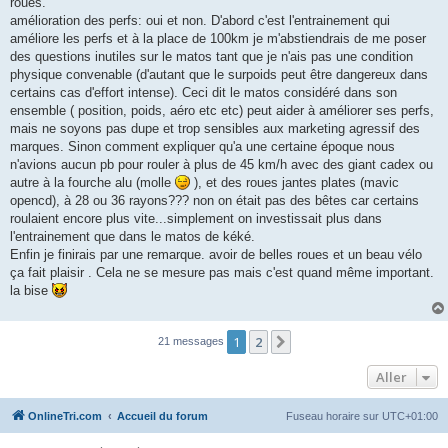
roues.
amélioration des perfs: oui et non. D'abord c'est l'entrainement qui
améliore les perfs et à la place de 100km je m'abstiendrais de me poser
des questions inutiles sur le matos tant que je n'ais pas une condition
physique convenable (d'autant que le surpoids peut être dangereux dans
certains cas d'effort intense). Ceci dit le matos considéré dans son
ensemble ( position, poids, aéro etc etc) peut aider à améliorer ses perfs,
mais ne soyons pas dupe et trop sensibles aux marketing agressif des
marques. Sinon comment expliquer qu'a une certaine époque nous
n'avions aucun pb pour rouler à plus de 45 km/h avec des giant cadex ou
autre à la fourche alu (molle
), et des roues jantes plates (mavic
opencd), à 28 ou 36 rayons??? non on était pas des bêtes car certains
roulaient encore plus vite...simplement on investissait plus dans
l'entrainement que dans le matos de kéké.
Enfin je finirais par une remarque. avoir de belles roues et un beau vélo
ça fait plaisir . Cela ne se mesure pas mais c'est quand même important.
la bise
1
2
Suivant
21 messages
Aller
OnlineTri.com
Accueil du forum
Fuseau horaire sur
UTC+01:00