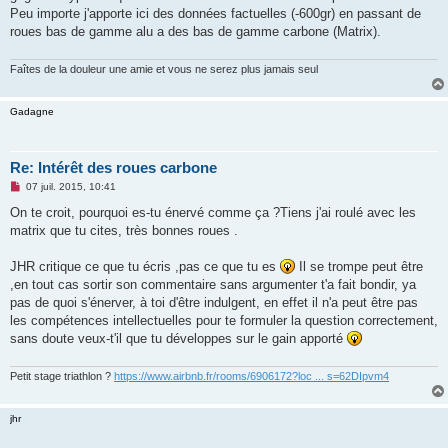
Peu importe j'apporte ici des données factuelles (-600gr) en passant de
roues bas de gamme alu a des bas de gamme carbone (Matrix).
Faîtes de la douleur une amie et vous ne serez plus jamais seul
Gadagne
Re: Intérêt des roues carbone
M
07 juil. 2015, 10:41
e
s
On te croit, pourquoi es-tu énervé comme ça ?Tiens j'ai roulé avec les
s
matrix que tu cites, très bonnes roues .
a
g
e
JHR critique ce que tu écris ,pas ce que tu es
Il se trompe peut être
n
o
,en tout cas sortir son commentaire sans argumenter t'a fait bondir, ya
n
pas de quoi s'énerver, à toi d'être indulgent, en effet il n'a peut être pas
l
u
les compétences intellectuelles pour te formuler la question correctement,
sans doute veux-t'il que tu développes sur le gain apporté
Petit stage triathlon ?
https://www.airbnb.fr/rooms/6906172?loc ... s=62DIpvm4
jhr