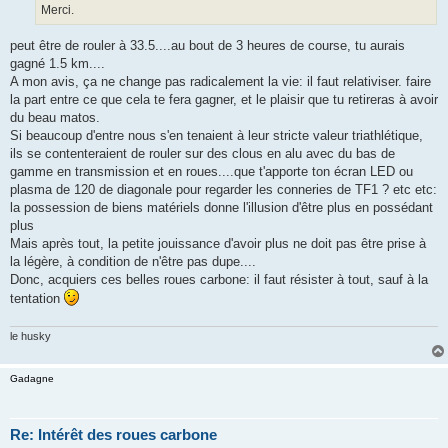
Merci.
peut être de rouler à 33.5....au bout de 3 heures de course, tu aurais
gagné 1.5 km....
A mon avis, ça ne change pas radicalement la vie: il faut relativiser. faire
la part entre ce que cela te fera gagner, et le plaisir que tu retireras à avoir
du beau matos.
Si beaucoup d'entre nous s'en tenaient à leur stricte valeur triathlétique,
ils se contenteraient de rouler sur des clous en alu avec du bas de
gamme en transmission et en roues....que t'apporte ton écran LED ou
plasma de 120 de diagonale pour regarder les conneries de TF1 ? etc etc:
la possession de biens matériels donne l'illusion d'être plus en possédant
plus
Mais après tout, la petite jouissance d'avoir plus ne doit pas être prise à
la légère, à condition de n'être pas dupe....
Donc, acquiers ces belles roues carbone: il faut résister à tout, sauf à la
tentation
le husky
Gadagne
Re: Intérêt des roues carbone