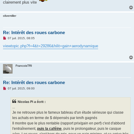
clairement plus vite
olivemiller
Re: Intérêt des roues carbone
M
07 juil. 2015, 08:05
e
s
viewtopic.php?f=4&t=29286&hilit=gain+aerodynamique
s
a
g
e
n
FrancoisTRI
o
n
l
u
Re: Intérêt des roues carbone
M
07 juil. 2015, 09:00
e
s
s
Nicolas Pi a écrit :
a
g
...
e
Je ne retrouve plus le fameux tableau d'un étude sérieuse qui classe
n
o
les achats en terme de $ dépensés par km/h gagnés
n
Il montre que le plus rentable (rapport prix/gain en perf) c'est d'abbord
l
u
l'entraînement,
puis la caféine
, puis le prolongateur, puis le casque
aéro. Les roues, c'est hors de prix, pour un gain minime, et ça arrive très