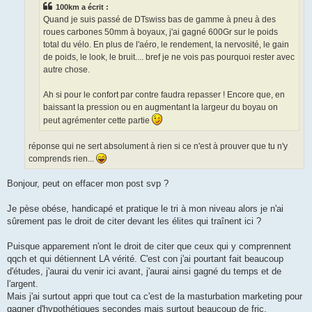
e
100km a écrit :
n
o
Quand je suis passé de DTswiss bas de gamme à pneu à des
n
roues carbones 50mm à boyaux, j'ai gagné 600Gr sur le poids
l
u
total du vélo. En plus de l'aéro, le rendement, la nervosité, le gain
de poids, le look, le bruit.... bref je ne vois pas pourquoi rester avec
autre chose.
Ah si pour le confort par contre faudra repasser ! Encore que, en
baissant la pression ou en augmentant la largeur du boyau on
peut agrémenter cette partie
réponse qui ne sert absolument à rien si ce n'est à prouver que tu n'y
comprends rien...
Bonjour, peut on effacer mon post svp ?
Je pèse obése, handicapé et pratique le tri à mon niveau alors je n'ai
sûrement pas le droit de citer devant les élites qui traînent ici ?
Puisque apparement n'ont le droit de citer que ceux qui y comprennent
qqch et qui détiennent LA vérité. C'est con j'ai pourtant fait beaucoup
d'études, j'aurai du venir ici avant, j'aurai ainsi gagné du temps et de
l'argent.
Mais j'ai surtout appri que tout ca c'est de la masturbation marketing pour
gagner d'hypothétiques secondes mais surtout beaucoup de fric.