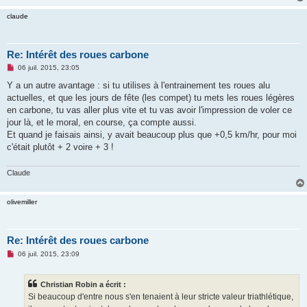
claude
Re: Intérêt des roues carbone
M
06 juil. 2015, 23:05
e
s
Y a un autre avantage : si tu utilises à l'entrainement tes roues alu
s
actuelles, et que les jours de fête (les compet) tu mets les roues légères
a
g
en carbone, tu vas aller plus vite et tu vas avoir l'impression de voler ce
e
jour là, et le moral, en course, ça compte aussi.
n
o
Et quand je faisais ainsi, y avait beaucoup plus que +0,5 km/hr, pour moi
n
c'était plutôt + 2 voire + 3 !
l
u
Claude
olivemiller
Re: Intérêt des roues carbone
M
06 juil. 2015, 23:09
e
s
s
Christian Robin a écrit :
a
g
Si beaucoup d'entre nous s'en tenaient à leur stricte valeur triathlétique,
e