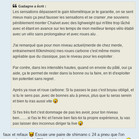
s
Gadagne a écrit :
a
g
Les sensations dépassent le gain kilométrique je te garantie, on se sent
e
mieux mais ça peut fausser les sensations et se cramer ,me souviens
n
o
péniblement monter Chalvet avec des lighweight qui m'être trop lâché
n
avec et étant en avance sur les temps de mon meilleur temps vélo établi
l
u
avec un vélo sans prolongateur et avec roues alu .
J'ai remarqué que pour mon niveau actuel(merde de chez merde,
entrainement 60km/mois) mes roues carbone c'est même moins
agréable que du classique, pas le niveau pour les exploiter .
Par contre, dans les intensités hautes, quand on envoie du pâté, oui ça
aide, ça te permet de rester dans la bonne ou la faire, en tri d'exploiter
ton potentiel sans regret .
Après ya roue et roue carbone: Si tu passes le pas c'est boyau obligé, et
si tu le sens pas ,avec de bonnes alu à pneus, plus que tu seras serein
et bien tu iras aussi vite
Si t'es très fort c'est dommage de pas les avoir, pour ton niveau
ben.........si t'as le fric et l'envie ben fais-toi ta propre expérience, tu vas
pas laisser des inconnus diriger ta live
faux et refaux
Essaie une paire de shimano c 24 a pneu que l'on