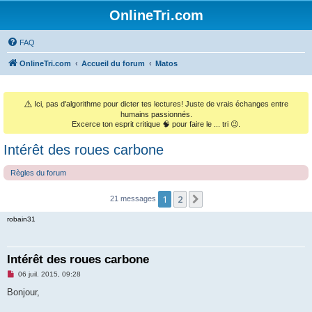
OnlineTri.com
FAQ
OnlineTri.com
Accueil du forum
Matos
⚠️
Ici, pas d'algorithme pour dicter tes lectures! Juste de vrais échanges entre
humains passionnés.
Excerce ton esprit critique 🧠 pour faire le ... tri 😉.
Intérêt des roues carbone
Règles du forum
1
2
Suivant
21 messages
robain31
Intérêt des roues carbone
M
06 juil. 2015, 09:28
e
s
Bonjour,
s
a