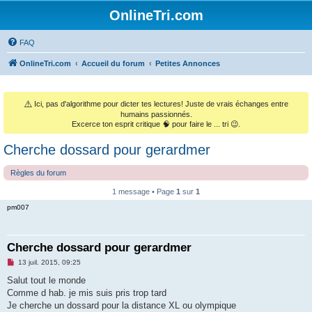
OnlineTri.com
FAQ
OnlineTri.com
Accueil du forum
Petites Annonces
⚠️
Ici, pas d'algorithme pour dicter tes lectures! Juste de vrais échanges entre
humains passionnés.
Excerce ton esprit critique 🧠 pour faire le ... tri 😉.
Cherche dossard pour gerardmer
Règles du forum
1 message • Page
1
sur
1
pm007
Cherche dossard pour gerardmer
M
13 juil. 2015, 09:25
e
s
Salut tout le monde
s
Comme d hab. je mis suis pris trop tard
a
g
Je cherche un dossard pour la distance XL ou olympique
e