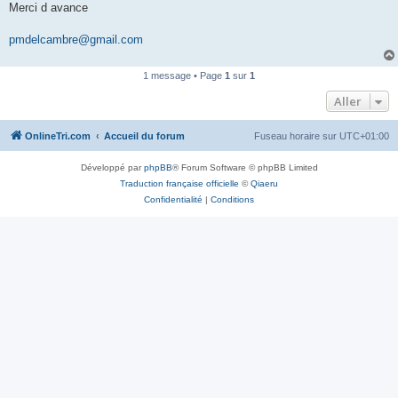
Merci d avance
n
o
n
pmdelcambre@gmail.com
l
u
1 message • Page
1
sur
1
Aller
OnlineTri.com
Accueil du forum
Fuseau horaire sur
UTC+01:00
Développé par
phpBB
® Forum Software © phpBB Limited
Traduction française officielle
©
Qiaeru
Confidentialité
|
Conditions