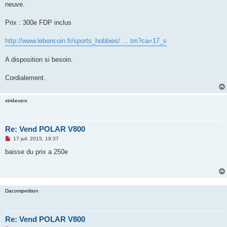
neuve.
n
o
n
Prix : 300e FDP inclus
l
u
http://www.leboncoin.fr/sports_hobbies/ ... tm?ca=17_s
A disposition si besoin.
Cordialement.
xtri4everx
Re: Vend POLAR V800
M
17 juil. 2015, 19:37
e
s
baisse du prix a 250e
s
a
g
e
n
o
Dacompetition
n
l
u
Re: Vend POLAR V800