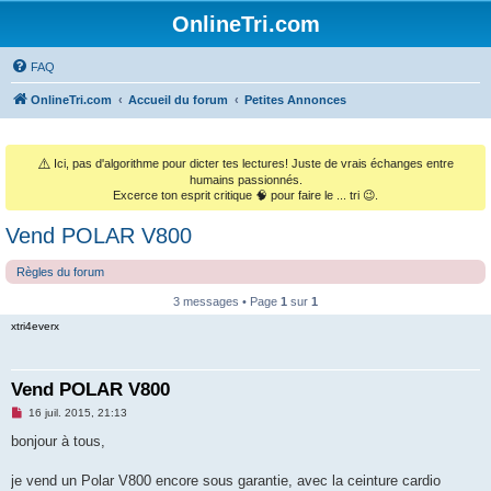
OnlineTri.com
FAQ
OnlineTri.com
Accueil du forum
Petites Annonces
⚠️
Ici, pas d'algorithme pour dicter tes lectures! Juste de vrais échanges entre
humains passionnés.
Excerce ton esprit critique 🧠 pour faire le ... tri 😉.
Vend POLAR V800
Règles du forum
3 messages • Page
1
sur
1
xtri4everx
Vend POLAR V800
M
16 juil. 2015, 21:13
e
s
bonjour à tous,
s
a
g
je vend un Polar V800 encore sous garantie, avec la ceinture cardio
e