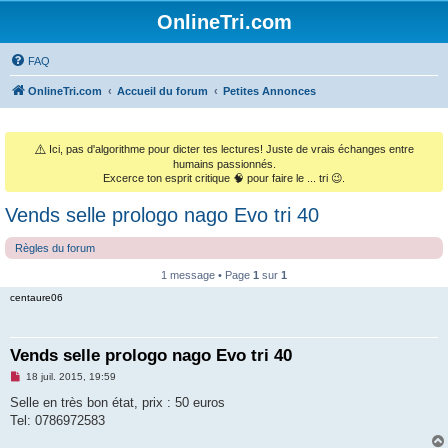
OnlineTri.com
FAQ
OnlineTri.com
Accueil du forum
Petites Annonces
⚠️
Ici, pas d'algorithme pour dicter tes lectures! Juste de vrais échanges entre
humains passionnés.
Excerce ton esprit critique 🧠 pour faire le ... tri 😉.
Vends selle prologo nago Evo tri 40
Règles du forum
1 message • Page
1
sur
1
centaure06
Vends selle prologo nago Evo tri 40
M
18 juil. 2015, 19:59
e
s
Selle en très bon état, prix : 50 euros
s
Tel: 0786972583
a
g
e