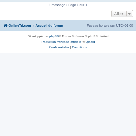
n
1 message • Page
1
sur
1
o
n
Aller
l
u
OnlineTri.com
Accueil du forum
Fuseau horaire sur
UTC+01:00
Développé par
phpBB
® Forum Software © phpBB Limited
Traduction française officielle
©
Qiaeru
Confidentialité
|
Conditions