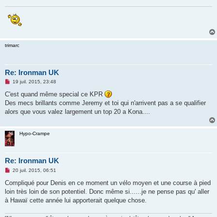
trimarc
Re: Ironman UK
M
19 juil. 2015, 23:48
e
s
C'est quand même special ce KPR
s
Des mecs brillants comme Jeremy et toi qui n'arrivent pas a se qualifier
a
g
alors que vous valez largement un top 20 a Kona....
e
n
o
n
Hypo-Crampe
l
u
Re: Ironman UK
M
20 juil. 2015, 06:51
e
s
Compliqué pour Denis en ce moment un vélo moyen et une course à pied
s
loin très loin de son potentiel. Donc même si......je ne pense pas qu' aller
a
g
à Hawaï cette année lui apporterait quelque chose.
e
n
o