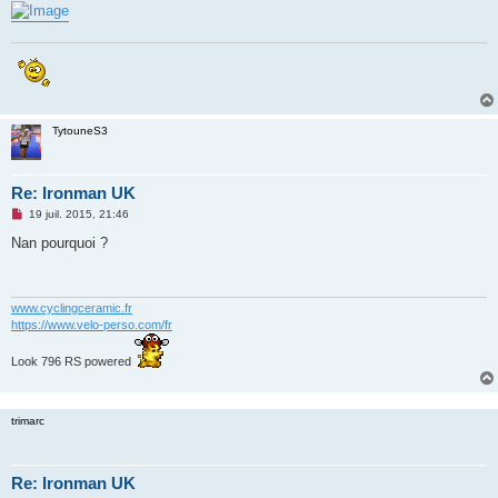
n
o
n
l
u
TytouneS3
Re: Ironman UK
M
19 juil. 2015, 21:46
e
s
Nan pourquoi ?
s
a
g
e
n
www.cyclingceramic.fr
o
https://www.velo-perso.com/fr
n
l
u
Look 796 RS powered
trimarc
Re: Ironman UK