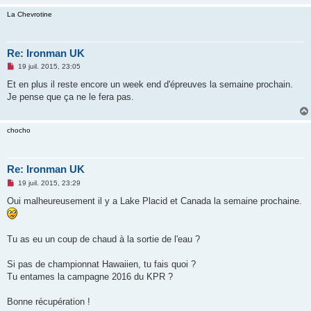
La Chevrotine
Re: Ironman UK
M
19 juil. 2015, 23:05
e
s
Et en plus il reste encore un week end d'épreuves la semaine prochain.
s
Je pense que ça ne le fera pas.
a
g
e
n
chocho
o
n
l
u
Re: Ironman UK
M
19 juil. 2015, 23:29
e
s
Oui malheureusement il y a Lake Placid et Canada la semaine prochaine.
s
a
g
e
Tu as eu un coup de chaud à la sortie de l'eau ?
n
o
n
Si pas de championnat Hawaiien, tu fais quoi ?
l
u
Tu entames la campagne 2016 du KPR ?
Bonne récupération !