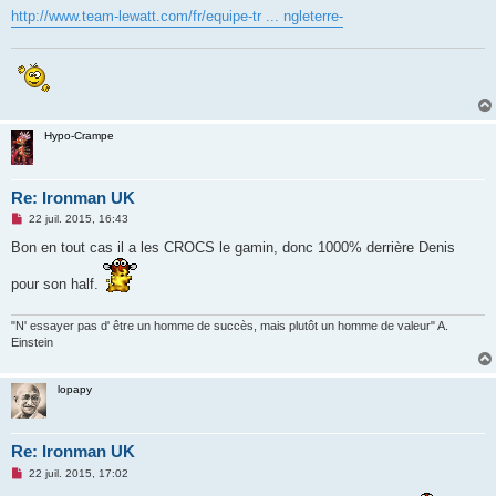
o
http://www.team-lewatt.com/fr/equipe-tr ... ngleterre-
n
l
u
Hypo-Crampe
Re: Ironman UK
M
22 juil. 2015, 16:43
e
s
Bon en tout cas il a les CROCS le gamin, donc 1000% derrière Denis
s
a
pour son half.
g
e
n
o
"N' essayer pas d' être un homme de succès, mais plutôt un homme de valeur" A.
n
Einstein
l
u
lopapy
Re: Ironman UK
M
22 juil. 2015, 17:02
e