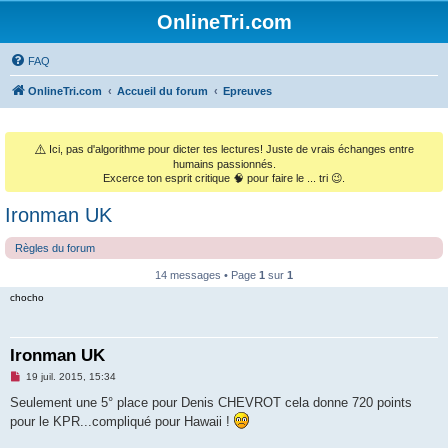
OnlineTri.com
FAQ
OnlineTri.com
Accueil du forum
Epreuves
⚠️
Ici, pas d'algorithme pour dicter tes lectures! Juste de vrais échanges entre
humains passionnés.
Excerce ton esprit critique 🧠 pour faire le ... tri 😉.
Ironman UK
Règles du forum
14 messages • Page
1
sur
1
chocho
Ironman UK
M
19 juil. 2015, 15:34
e
s
Seulement une 5° place pour Denis CHEVROT cela donne 720 points
s
pour le KPR...compliqué pour Hawaii !
a
g
e