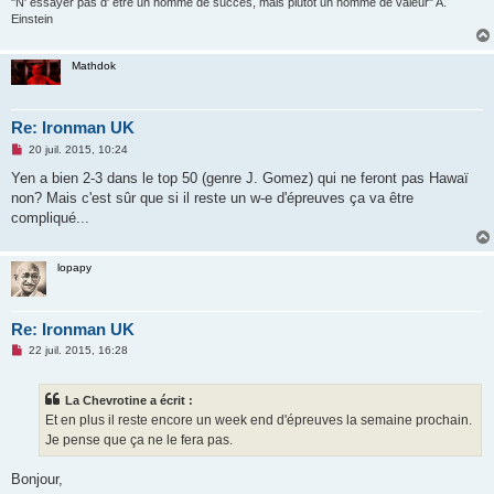
"N' essayer pas d' être un homme de succès, mais plutôt un homme de valeur" A.
n
Einstein
l
u
Mathdok
Re: Ironman UK
M
20 juil. 2015, 10:24
e
s
Yen a bien 2-3 dans le top 50 (genre J. Gomez) qui ne feront pas Hawaï
s
non? Mais c'est sûr que si il reste un w-e d'épreuves ça va être
a
g
compliqué...
e
n
o
n
lopapy
l
u
Re: Ironman UK
M
22 juil. 2015, 16:28
e
s
s
La Chevrotine a écrit :
a
g
Et en plus il reste encore un week end d'épreuves la semaine prochain.
e
Je pense que ça ne le fera pas.
n
o
n
Bonjour,
l