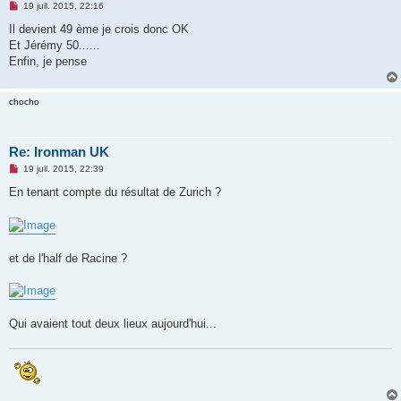
M
19 juil. 2015, 22:16
e
s
Il devient 49 ème je crois donc OK
s
Et Jérémy 50......
a
g
Enfin, je pense
e
n
o
chocho
n
l
u
Re: Ironman UK
M
19 juil. 2015, 22:39
e
s
En tenant compte du résultat de Zurich ?
s
a
g
e
n
o
et de l'half de Racine ?
n
l
u
Qui avaient tout deux lieux aujourd'hui...