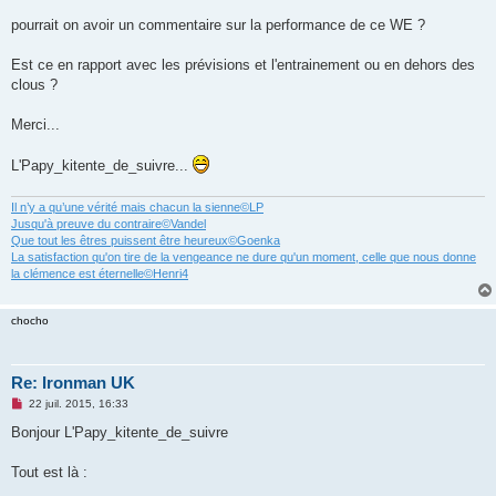
u
pourrait on avoir un commentaire sur la performance de ce WE ?
Est ce en rapport avec les prévisions et l'entrainement ou en dehors des
clous ?
Merci...
L'Papy_kitente_de_suivre...
Il n’y a qu’une vérité mais chacun la sienne©LP
Jusqu'à preuve du contraire©Vandel
Que tout les êtres puissent être heureux©Goenka
La satisfaction qu'on tire de la vengeance ne dure qu'un moment, celle que nous donne
la clémence est éternelle©Henri4
chocho
Re: Ironman UK
M
22 juil. 2015, 16:33
e
s
Bonjour L'Papy_kitente_de_suivre
s
a
g
Tout est là :
e
n