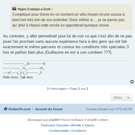
s
s
Hypo-Crampe a écrit :
a
g
Compliqué pour Denis en ce moment un vélo moyen et une course à
e
pied loin très loin de son potentiel. Donc même si......je ne pense pas
n
o
qu' aller à Hawaï cette année lui apporterait quelque chose.
n
l
u
Au contraire, y aller permettrait pour lui de voir ce que c'est afin de ne pas
jouer l'an prochain sans aucune expérience face à des gens qui ont fait
exactement le même parcours et connus les conditions très spéciales 3
fois et parfois bien plus (Guillaume en est à son combien ???).
-----------------__0------------0
--------------_`\<,_---------</\_
--~.o^,----(_)/ (_)---------_/\
Ride more, Talk less
14 messages • Page
1
sur
1
Aller
OnlineTri.com
Accueil du forum
Fuseau horaire sur
UTC+01:00
Développé par
phpBB
® Forum Software © phpBB Limited
Traduction française officielle
©
Qiaeru
Confidentialité
|
Conditions