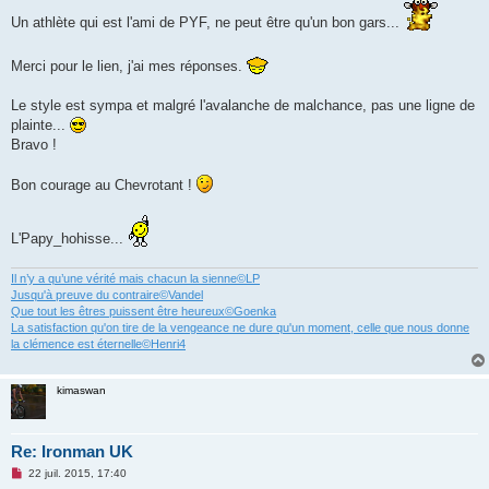
s
s
Un athlète qui est l'ami de PYF, ne peut être qu'un bon gars...
a
g
e
Merci pour le lien, j'ai mes réponses.
n
o
n
Le style est sympa et malgré l'avalanche de malchance, pas une ligne de
l
u
plainte...
Bravo !
Bon courage au Chevrotant !
L'Papy_hohisse...
Il n’y a qu’une vérité mais chacun la sienne©LP
Jusqu'à preuve du contraire©Vandel
Que tout les êtres puissent être heureux©Goenka
La satisfaction qu'on tire de la vengeance ne dure qu'un moment, celle que nous donne
la clémence est éternelle©Henri4
kimaswan
Re: Ironman UK
M
22 juil. 2015, 17:40
e