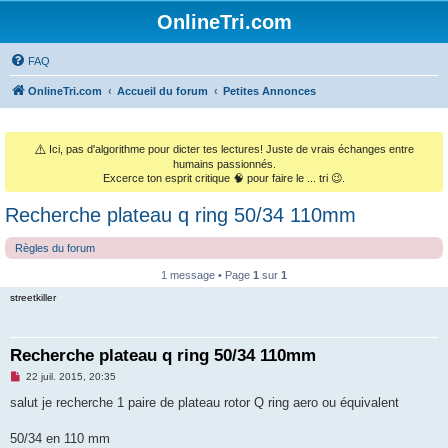
OnlineTri.com
FAQ
OnlineTri.com
Accueil du forum
Petites Annonces
⚠️
Ici, pas d'algorithme pour dicter tes lectures! Juste de vrais échanges entre
humains passionnés.
Excerce ton esprit critique 🧠 pour faire le ... tri 😉.
Recherche plateau q ring 50/34 110mm
Règles du forum
1 message • Page
1
sur
1
streetkiller
Recherche plateau q ring 50/34 110mm
M
22 juil. 2015, 20:35
e
s
salut je recherche 1 paire de plateau rotor Q ring aero ou équivalent
s
a
g
50/34 en 110 mm
e