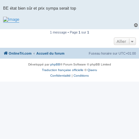
n
o
BE état bien sûr et prix sympa serait top
n
l
u
1 message • Page
1
sur
1
Aller
OnlineTri.com
Accueil du forum
Fuseau horaire sur
UTC+01:00
Développé par
phpBB
® Forum Software © phpBB Limited
Traduction française officielle
©
Qiaeru
Confidentialité
|
Conditions