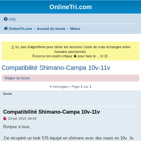
OnlineTri.com
FAQ
OnlineTri.com
Accueil du forum
Matos
⚠️
Ici, pas d'algorithme pour dicter tes lectures! Juste de vrais échanges entre
humains passionnés.
Excerce ton esprit critique 🧠 pour faire le ... tri 😉.
Compatibilité Shimano-Campa 10v-11v
Règles du forum
4 messages • Page
1
sur
1
Ducks
Compatibilité Shimano-Campa 10v-11v
M
23 juil. 2015, 08:55
e
s
Bonjour à tous,
s
a
g
J'ai récupéré un look 576 équipé en shimano avec des roues en 10v. Je
e