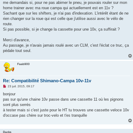
me demandais si, pour ne pas abimer le pneu, je pouvais rouler sur mon
n
o
home trainer avec ma roue campa qui actuellement est en 11v ?
n
Sachant que sur les shifters, je n'ai pas d'indexation. L'intérêt étant de ne
l
u
rien changer sur la roue qui est celle que j'utilise aussi avec le vélo de
route.
Si pas possible, si je change la cassette pour une 10v, ça suffirait ?
Merci d'avance,
Au passage, je n'avais jamais roulé avec un CLM, c'est l'éclat ce truc, ça
pédale tout seul.
Faab900
Re: Compatibilité Shimano-Campa 10v-11v
M
23 juil. 2015, 09:17
e
s
bonjour
s
pas sur qu'une chaine 10v passe dans une cassette 11 où les pignons
a
g
sont plus serrés
e
à tester mais si c'est juste pour le HT tu trouves une cassette veloce 10v
n
o
d'occase pas chère sur troc-velo et t'es tranquille
n
l
u
Ducks