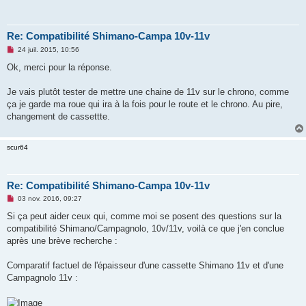
Re: Compatibilité Shimano-Campa 10v-11v
M
24 juil. 2015, 10:56
e
s
Ok, merci pour la réponse.
s
a
g
Je vais plutôt tester de mettre une chaine de 11v sur le chrono, comme
e
ça je garde ma roue qui ira à la fois pour le route et le chrono. Au pire,
n
o
changement de cassettte.
n
l
u
scur64
Re: Compatibilité Shimano-Campa 10v-11v
M
03 nov. 2016, 09:27
e
s
Si ça peut aider ceux qui, comme moi se posent des questions sur la
s
compatibilité Shimano/Campagnolo, 10v/11v, voilà ce que j'en conclue
a
g
après une brève recherche :
e
n
o
Comparatif factuel de l'épaisseur d'une cassette Shimano 11v et d'une
n
Campagnolo 11v :
l
u