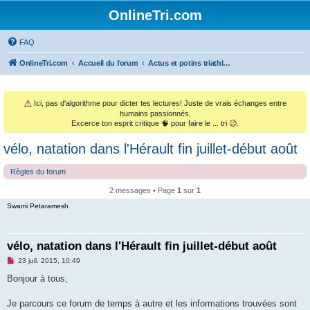
OnlineTri.com
FAQ
OnlineTri.com
Accueil du forum
Actus et potins triathlétiques (et le monde sportif général)
⚠️
Ici, pas d'algorithme pour dicter tes lectures! Juste de vrais échanges entre
humains passionnés.
Excerce ton esprit critique 🧠 pour faire le ... tri 😉.
vélo, natation dans l'Hérault fin juillet-début août
Règles du forum
2 messages • Page
1
sur
1
Swami Petaramesh
vélo, natation dans l'Hérault fin juillet-début août
M
23 juil. 2015, 10:49
e
s
Bonjour à tous,
s
a
g
Je parcours ce forum de temps à autre et les informations trouvées sont
e