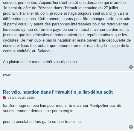
souvent pertinentes. Aujourd'hui c'est plutôt une demande qui m'amène.
n
o
Je serai du côté de Pézenas dans l'Hérault la semaine du 27 juillet
n
prochain. Familier du coin, je roule et nage toujours seul quand j'y vais à
l
u
différentes saisons. Cette année, je vais peut être changer cette habitude
si parmi vous il y aurait des personnes intéressées pour se retrouver sur
les routes sympa de l'arrière pays où sur le littoral mais sur ce dernier, là
je crains que les véhicules à moteur soient plus représentatives que les
cyclistes. Je n'en oublie pas la natation et reste ouvert à la découverte de
nouveaux lieux tout autant que retourner en mer (cap d'agde - plage de la
conque abritée), au Salagou...
Au plaisir de lire avec intérêt vos réponses
USAT
Re: vélo, natation dans l'Hérault fin juillet-début août
M
28 juil. 2015, 22:56
e
s
ha Dommage un peu loin pour moi. si tu étais sur Montpellier pas de
s
soucis, comme demain soir par exemple.
a
g
e
pour la circulation fais gaffe ou que tu sois ici.
n
o
n
l