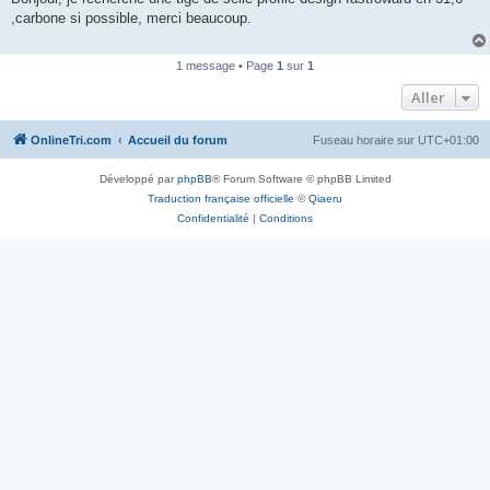
s
,carbone si possible, merci beaucoup.
a
g
e
n
1 message • Page
1
sur
1
o
n
Aller
l
u
OnlineTri.com
Accueil du forum
Fuseau horaire sur
UTC+01:00
Développé par
phpBB
® Forum Software © phpBB Limited
Traduction française officielle
©
Qiaeru
Confidentialité
|
Conditions