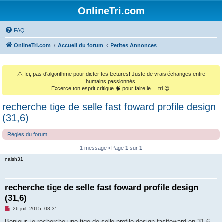
OnlineTri.com
FAQ
OnlineTri.com
Accueil du forum
Petites Annonces
⚠️
Ici, pas d'algorithme pour dicter tes lectures! Juste de vrais échanges entre
humains passionnés.
Excerce ton esprit critique 🧠 pour faire le ... tri 😉.
recherche tige de selle fast foward profile design
(31,6)
Règles du forum
1 message • Page
1
sur
1
naish31
recherche tige de selle fast foward profile design
(31,6)
M
26 juil. 2015, 08:31
e
s
Bonjour, je recherche une tige de selle profile design fastfoward en 31,6