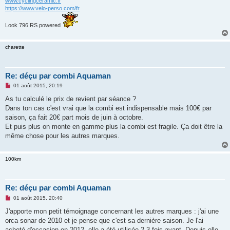
www.cyclingceramic.fr
o
https://www.velo-perso.com/fr
n
l
u
Look 796 RS powered
charette
Re: déçu par combi Aquaman
M
01 août 2015, 20:19
e
s
As tu calculé le prix de revient par séance ?
s
Dans ton cas c'est vrai que la combi est indispensable mais 100€ par
a
g
saison, ça fait 20€ part mois de juin à octobre.
e
Et puis plus on monte en gamme plus la combi est fragile. Ça doit être la
n
o
même chose pour les autres marques.
n
l
u
100km
Re: déçu par combi Aquaman
M
01 août 2015, 20:40
e
s
J'apporte mon petit témoignage concernant les autres marques : j'ai une
s
orca sonar de 2010 et je pense que c'est sa dernière saison. Je l'ai
a
g
acheté d'occasion en 2012, elle a été utilisée 2-3 fois avant. Depuis elle