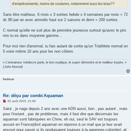
d'empiècements, moins de coutures, notamment sous les bras??
Sans être matheux, 6 mois x 3 sorties hebdo x 4 semaines par mois = 72
dc 80 par an avec arrondis haut sur 2 saisons et demi = 200 sorties.
C normal qu'elle ne soit plus de première jeunesse surtout qu'avec le prix
mis tu es dans moyenne gamme...
Pour moi rien d'anormal, tu fais autant de sortie qu'un Triathlete normal en
5 voire même 10 ans pour les non côtiers.
« L'entraineur médiocre parle, le bon explique, le super démontre et le meilleur inspire. »
(John Kessel)
fredtrust
Re: déçu par combi Aquaman
M
02 août 2015, 21:09
e
s
Salut , je nage depuis 2 ans avec une ADN aussi, bon , pas autant , mais
s
pour l'instant , pas de problèmes, mais il faut dire que désormais les
a
g
aquaman sont fabriquées en Chine, eh oui, seul le SAV est toujours
e
assuré en France(dixit aquaman en réponse à un mail que je leur avait
n
o
envoyé pour savoir si ils produisaient toujours à la garennes-colombe), et