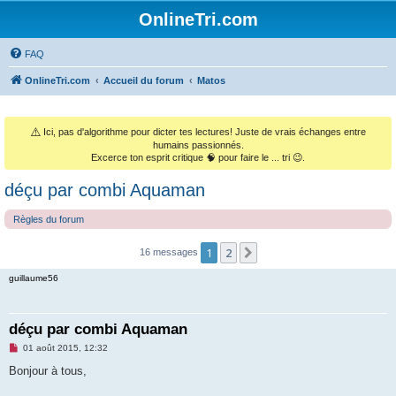
OnlineTri.com
FAQ
OnlineTri.com
Accueil du forum
Matos
⚠️
Ici, pas d'algorithme pour dicter tes lectures! Juste de vrais échanges entre
humains passionnés.
Excerce ton esprit critique 🧠 pour faire le ... tri 😉.
déçu par combi Aquaman
Règles du forum
1
2
Suivant
16 messages
guillaume56
déçu par combi Aquaman
M
01 août 2015, 12:32
e
s
Bonjour à tous,
s
a