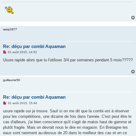
e
n
o
n
l
u
warp1977
Re: déçu par combi Aquaman
M
01 août 2015, 14:52
e
s
Usure rapide alors que tu l'utilises 3/4 par semaines pendant 5 mois?????
s
a
g
e
n
guillaume56
o
n
l
u
Re: déçu par combi Aquaman
M
01 août 2015, 15:44
e
s
usure rapide oui je trouve. Sauf si on me dit que la combi est à réserver
s
pour les compétitions, une dizaine de fois dans l'année. C'est peut être le
a
g
cas d'ailleurs, j'ai bien conscience qu'il s'agit de matos haut de gamme et
e
plutôt fragile. Mais on devrait nous le dire en magasin. En Bretagne les
n
o
eaux sont rarement au-dessus de 20 dans le meilleur des cas et en ce
n