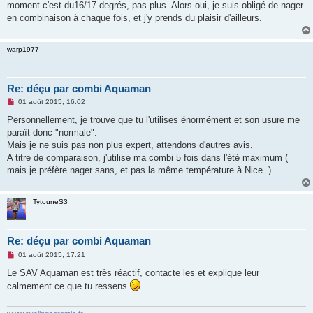
moment c'est du16/17 degrés, pas plus. Alors oui, je suis obligé de nager
l
u
en combinaison à chaque fois, et j'y prends du plaisir d'ailleurs.
warp1977
Re: déçu par combi Aquaman
M
01 août 2015, 16:02
e
s
Personnellement, je trouve que tu l'utilises énormément et son usure me
s
paraît donc "normale".
a
g
Mais je ne suis pas non plus expert, attendons d'autres avis.
e
A titre de comparaison, j'utilise ma combi 5 fois dans l'été maximum (
n
o
mais je préfère nager sans, et pas la même température à Nice..)
n
l
u
TytouneS3
Re: déçu par combi Aquaman
M
01 août 2015, 17:21
e
s
Le SAV Aquaman est très réactif, contacte les et explique leur
s
calmement ce que tu ressens
a
g
e
n