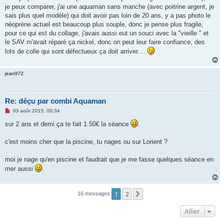
n
je peux comparer, j'ai une aquaman sans manche (avec poitrine argent, je
l
u
sais plus quel modèle) qui doit avoir pas loin de 20 ans, y a pas photo le
néoprène actuel est beaucoup plus souple, donc je pense plus fragile,
pour ce qui est du collage, j'avais aussi eut un souci avec la "vieille " et
le SAV m'avait réparé ça nickel, donc on peut leur faire confiance, des
lots de colle qui sont défectueux ça doit arriver....
jean972
Re: déçu par combi Aquaman
M
03 août 2015, 00:34
e
s
sur 2 ans et demi ça te fait 1.50€ la séance
.
s
a
g
c'est moins cher que la piscine, tu nages ou sur Lorient ?
e
n
o
moi je nage qu'en piscine et faudrait que je me fasse quelques séance en
n
mer aussi
.
l
u
1
2
Suivant
16 messages
Aller