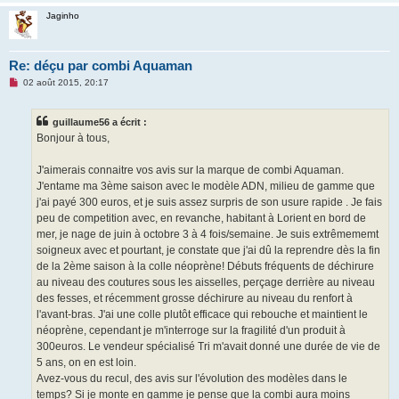
Jaginho
Re: déçu par combi Aquaman
M
02 août 2015, 20:17
e
s
s
guillaume56 a écrit :
a
g
Bonjour à tous,
e
n
o
J'aimerais connaitre vos avis sur la marque de combi Aquaman.
n
J'entame ma 3ème saison avec le modèle ADN, milieu de gamme que
l
u
j'ai payé 300 euros, et je suis assez surpris de son usure rapide . Je fais
peu de competition avec, en revanche, habitant à Lorient en bord de
mer, je nage de juin à octobre 3 à 4 fois/semaine. Je suis extrêmememt
soigneux avec et pourtant, je constate que j'ai dû la reprendre dès la fin
de la 2ème saison à la colle néoprène! Débuts fréquents de déchirure
au niveau des coutures sous les aisselles, perçage derrière au niveau
des fesses, et récemment grosse déchirure au niveau du renfort à
l'avant-bras. J'ai une colle plutôt efficace qui rebouche et maintient le
néoprène, cependant je m'interroge sur la fragilité d'un produit à
300euros. Le vendeur spécialisé Tri m'avait donné une durée de vie de
5 ans, on en est loin.
Avez-vous du recul, des avis sur l'évolution des modèles dans le
temps? Si je monte en gamme je pense que la combi aura moins