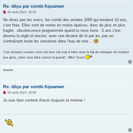
Re: déçu par combi Aquaman
M
02 août 2015, 15:20
e
s
Ne rêvez pas les mecs, les combi des années 2000 qui tenaient 10 ans,
s
c'est finie. Elles sont de moins en moins épaisse, donc de plus en plus
a
g
fragile...obsolescence programmée quand tu nous tiens...5 ans c'est
e
devenu la règle et encore, avec une dizaine de tri par an, pas en
n
o
s'entraînant toute les semaines dans l'eau de mer....
n
l
u
“Les réseaux sociaux vous ont tous mis trop à l’aise avec le fait de manquer de respect
aux gens, sans vous faire casser la gueule”. Mike Tyson
chocho
Re: déçu par combi Aquaman
M
02 août 2015, 19:59
e
s
Je suis bien content d'avoir toujours la mienne !
s
a
g
e
n
o
n
l
u