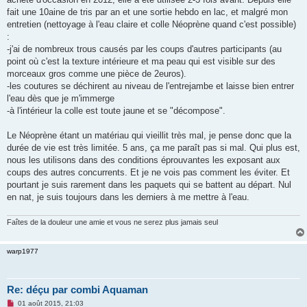
e
fait une 10aine de tris par an et une sortie hebdo en lac, et malgré mon
n
o
entretien (nettoyage à l'eau claire et colle Néoprène quand c'est possible)
n
:
l
u
-j'ai de nombreux trous causés par les coups d'autres participants (au
point où c'est la texture intérieure et ma peau qui est visible sur des
morceaux gros comme une pièce de 2euros).
-les coutures se déchirent au niveau de l'entrejambe et laisse bien entrer
l'eau dès que je m'immerge
-à l'intérieur la colle est toute jaune et se "décompose".
Le Néoprène étant un matériau qui vieillit très mal, je pense donc que la
durée de vie est très limitée. 5 ans, ça me paraît pas si mal. Qui plus est,
nous les utilisons dans des conditions éprouvantes les exposant aux
coups des autres concurrents. Et je ne vois pas comment les éviter. Et
pourtant je suis rarement dans les paquets qui se battent au départ. Nul
en nat, je suis toujours dans les derniers à me mettre à l'eau.
Faîtes de la douleur une amie et vous ne serez plus jamais seul
warp1977
Re: déçu par combi Aquaman
M
01 août 2015, 21:03