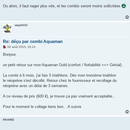
e
s
Ou alors, il faut nager plus vite, et les combis seront moins sollicitées
s
a
g
e
n
steph033
o
n
l
u
Re: déçu par combi Aquaman
M
02 août 2015, 10:13
e
s
Bonjour,
s
a
g
un petit retour sur mon Aquaman Gold (confort / flottabilité ==> Génial) .
e
n
o
La combi à 6 mois, j'ai fais 5 triathlons. Dés mon troisième triathlon
n
le néoprène s'est décollé. Retour chez le fournisseur et recollage du
l
u
néoprène avec un délai de 3 semaines.
A ce niveau de prix (600 €), je trouve ça pas vraiment acceptable...
Pour le moment le collage tiens bon... A suivre
FAYARD