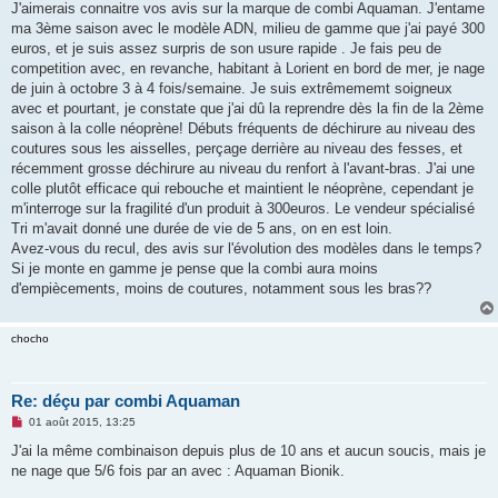
g
J'aimerais connaitre vos avis sur la marque de combi Aquaman. J'entame
e
ma 3ème saison avec le modèle ADN, milieu de gamme que j'ai payé 300
n
o
euros, et je suis assez surpris de son usure rapide . Je fais peu de
n
competition avec, en revanche, habitant à Lorient en bord de mer, je nage
l
u
de juin à octobre 3 à 4 fois/semaine. Je suis extrêmememt soigneux
avec et pourtant, je constate que j'ai dû la reprendre dès la fin de la 2ème
saison à la colle néoprène! Débuts fréquents de déchirure au niveau des
coutures sous les aisselles, perçage derrière au niveau des fesses, et
récemment grosse déchirure au niveau du renfort à l'avant-bras. J'ai une
colle plutôt efficace qui rebouche et maintient le néoprène, cependant je
m'interroge sur la fragilité d'un produit à 300euros. Le vendeur spécialisé
Tri m'avait donné une durée de vie de 5 ans, on en est loin.
Avez-vous du recul, des avis sur l'évolution des modèles dans le temps?
Si je monte en gamme je pense que la combi aura moins
d'empiècements, moins de coutures, notamment sous les bras??
chocho
Re: déçu par combi Aquaman
M
01 août 2015, 13:25
e
s
J'ai la même combinaison depuis plus de 10 ans et aucun soucis, mais je
s
ne nage que 5/6 fois par an avec : Aquaman Bionik.
a
g