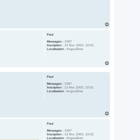
H
a
u
Fred
t
Messages :
1597
Inscription :
13 févr. 2003, 10:01
Localisation :
Angoulême
H
a
u
t
Fred
Messages :
1597
Inscription :
13 févr. 2003, 10:01
Localisation :
Angoulême
H
a
u
Fred
t
Messages :
1597
Inscription :
13 févr. 2003, 10:01
Localisation :
Angoulême