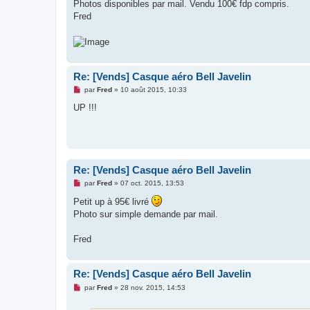
g
Photos disponibles par mail. Vendu 100€ fdp compris.
e
Fred
n
o
n
l
u
Re: [Vends] Casque aéro Bell Javelin
M
par
Fred
»
10 août 2015, 10:33
e
s
UP !!!
s
a
g
e
n
o
n
Re: [Vends] Casque aéro Bell Javelin
l
u
M
par
Fred
»
07 oct. 2015, 13:53
e
s
Petit up à 95€ livré
s
Photo sur simple demande par mail.
a
g
e
Fred
n
o
n
l
Re: [Vends] Casque aéro Bell Javelin
u
M
par
Fred
»
28 nov. 2015, 14:53
e
s