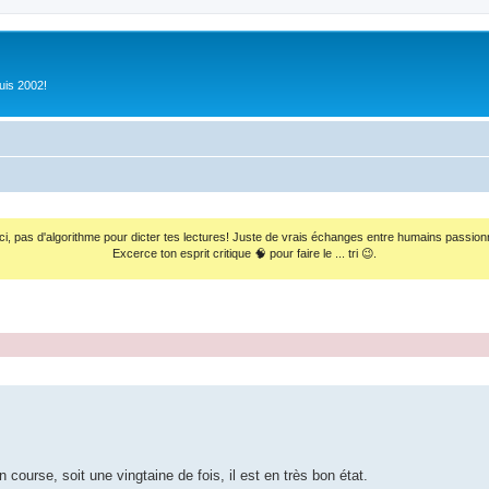
uis 2002!
ci, pas d'algorithme pour dicter tes lectures! Juste de vrais échanges entre humains passion
Excerce ton esprit critique 🧠 pour faire le ... tri 😉.
course, soit une vingtaine de fois, il est en très bon état.