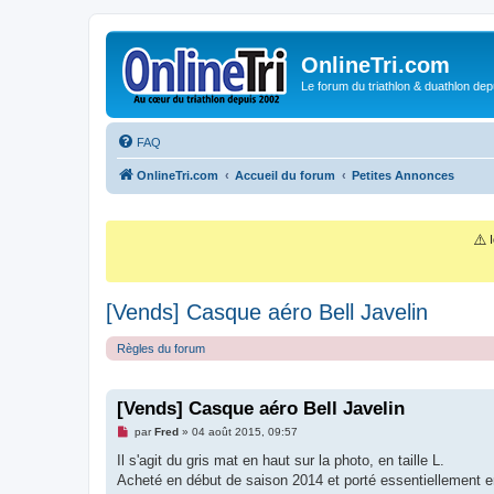
OnlineTri.com
Le forum du triathlon & duathlon dep
FAQ
OnlineTri.com
Accueil du forum
Petites Annonces
⚠️
I
[Vends] Casque aéro Bell Javelin
Règles du forum
[Vends] Casque aéro Bell Javelin
M
par
Fred
»
04 août 2015, 09:57
e
s
Il s'agit du gris mat en haut sur la photo, en taille L.
s
Acheté en début de saison 2014 et porté essentiellement en 
a