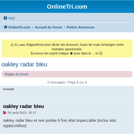
OnlineTri.com
FAQ
OnlineTri.com
Accueil du forum
Petites Annonces
⚠️
Ici, pas d'algorithme pour dicter tes lectures! Juste de vrais échanges entre
humains passionnés.
Excerce ton esprit critique 🧠 pour faire le ... tri 😉.
oakley radar bleu
Règles du forum
2 messages • Page
1
sur
1
noosatri
oakley radar bleu
M
06 août 2015, 10:17
e
s
oakley radar bleu et noir portée 6 fois état impeccable (inclus étui
s
rigide/chiffon)
a
g
e