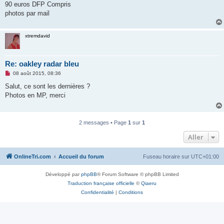
90 euros DFP Compris
n
o
photos par mail
n
l
u
xtremdavid
Re: oakley radar bleu
M
08 août 2015, 08:36
e
s
Salut, ce sont les dernières ?
s
Photos en MP, merci
a
g
e
n
o
2 messages • Page
1
sur
1
n
l
Aller
u
OnlineTri.com
Accueil du forum
Fuseau horaire sur
UTC+01:00
Développé par
phpBB
® Forum Software © phpBB Limited
Traduction française officielle
©
Qiaeru
Confidentialité
|
Conditions