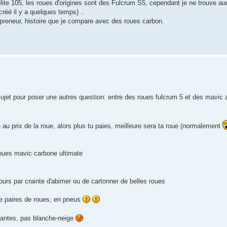
élite 105, les roues d'origines sont des Fulcrum S5, cependant je ne trouve a
créé il y a quelques temps) ..
 preneur, histoire que je compare avec des roues carbon.
n sujet pour poser une autres question: entre des roues fulcrum 5 et des mavic
ée au prix de la roue, alors plus tu paies, meilleure sera ta roue (normalement
roues mavic carbone ultimate
 jours par crainte d'abimer ou de cartonner de belles roues
de paires de roues, en pneus
 jantes, pas blanche-neige