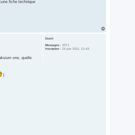
ucune fiche technique
H
a
u
Dutch
t
Messages :
3371
Inscription :
24 juin 2011, 21:43
 aksium one, quelle
)