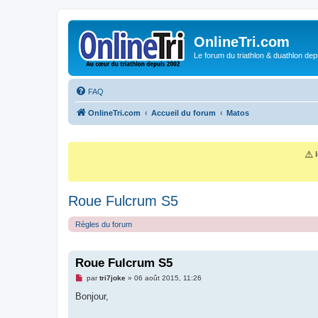
OnlineTri.com
Le forum du triathlon & duathlon dep
FAQ
OnlineTri.com
Accueil du forum
Matos
⚠️
I
Roue Fulcrum S5
Règles du forum
Roue Fulcrum S5
M
par
tri7joke
»
06 août 2015, 11:26
e
s
Bonjour,
s
a