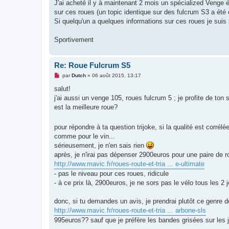
g
J'ai acheté il y à maintenant 2 mois un spécialized Venge 
e
sur ces roues (un topic identique sur des fulcrum S3 a été 
n
o
Si quelqu'un a quelques informations sur ces roues je suis
n
l
u
Sportivement
Re: Roue Fulcrum S5
M
par
Dutch
»
06 août 2015, 13:17
e
s
salut!
s
j'ai aussi un venge 105, roues fulcrum 5 ; je profite de to
a
g
est la meilleure roue?
e
n
o
pour répondre à ta question trijoke, si la qualité est corrél
n
comme pour le vin...
l
u
sérieusement, je n'en sais rien
après, je n'irai pas dépenser 2900euros pour une paire de 
http://www.mavic.fr/roues-route-et-tria ... e-ultimate
- pas le niveau pour ces roues, ridicule
- à ce prix là, 2900euros, je ne sors pas le vélo tous les 2
donc, si tu demandes un avis, je prendrai plutôt ce genre 
http://www.mavic.fr/roues-route-et-tria ... arbone-sls
995euros?? sauf que je préfère les bandes grisées sur les