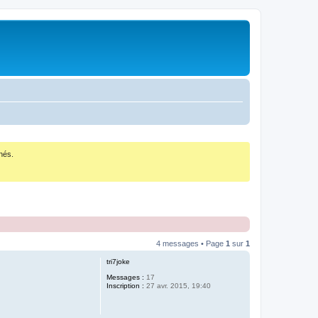
nés.
4 messages • Page
1
sur
1
tri7joke
Messages :
17
Inscription :
27 avr. 2015, 19:40