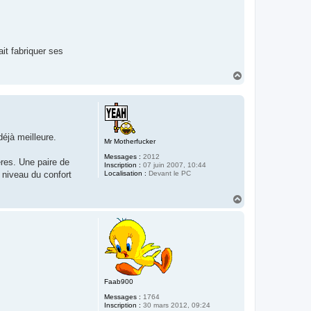
it fabriquer ses
H
a
u
t
éjà meilleure.
Mr Motherfucker
Messages :
2012
ères. Une paire de
Inscription :
07 juin 2007, 10:44
Localisation :
Devant le PC
 niveau du confort
H
a
u
t
Faab900
Messages :
1764
Inscription :
30 mars 2012, 09:24