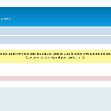
uis 2002!
ci, pas d'algorithme pour dicter tes lectures! Juste de vrais échanges entre humains passion
Excerce ton esprit critique 🧠 pour faire le ... tri 😉.