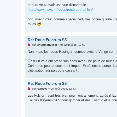
et si tu veux avoir une vue d'ensemble
http://www.mavic.fr/roues/route-et-triathlon
#
bon, mavic c'est comme specialized, très bonne qualité mais
roues
Re: Roue Fulcrum S5
M
par
Mr Motherfucker
»
06 août 2015, 13:53
e
s
Nan, mais les roues Racing 5 fournies avec le Venge sont b
s
a
g
C'est un vélo qui prend son sens avec une paire de roues d
e
Corima un peu tendues sont impec. Expériences perso. Les
n
o
d'utilisation sur parcours cassant.
n
l
u
Re: Roue Fulcrum S5
M
par
Faab900
»
08 août 2015, 12:43
e
s
Les Fulcrum vont très bien pour l'entrainement, après il faut
s
J'ai des Ksyrium SLS pour grimper et des Cosmic élite pour r
a
g
e
n
o
n