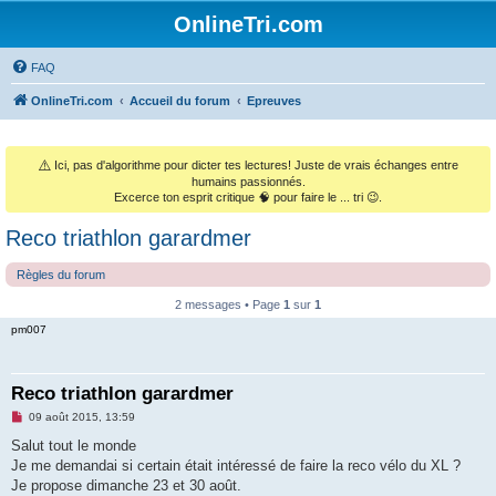
OnlineTri.com
FAQ
OnlineTri.com
Accueil du forum
Epreuves
⚠️
Ici, pas d'algorithme pour dicter tes lectures! Juste de vrais échanges entre
humains passionnés.
Excerce ton esprit critique 🧠 pour faire le ... tri 😉.
Reco triathlon garardmer
Règles du forum
2 messages • Page
1
sur
1
pm007
Reco triathlon garardmer
M
09 août 2015, 13:59
e
s
Salut tout le monde
s
Je me demandai si certain était intéressé de faire la reco vélo du XL ?
a
g
Je propose dimanche 23 et 30 août.
e