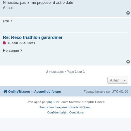
N hésitez pzs z me proposer d autre date
n
o
A tout
n
l
u
pm007
Re: Reco triathlon garardmer
M
11 août 2015, 06:54
e
s
Personne ?
s
a
g
e
n
o
2 messages • Page
1
sur
1
n
l
Aller
u
OnlineTri.com
Accueil du forum
Fuseau horaire sur
UTC+01:00
Développé par
phpBB
® Forum Software © phpBB Limited
Traduction française officielle
©
Qiaeru
Confidentialité
|
Conditions