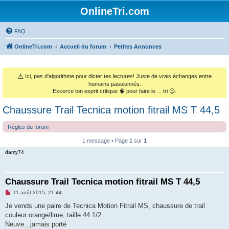
OnlineTri.com
FAQ
OnlineTri.com
Accueil du forum
Petites Annonces
⚠️
Ici, pas d'algorithme pour dicter tes lectures! Juste de vrais échanges entre
humains passionnés.
Excerce ton esprit critique 🧠 pour faire le ... tri 😉.
Chaussure Trail Tecnica motion fitrail MS T 44,5
Règles du forum
1 message • Page
1
sur
1
damy74
Chaussure Trail Tecnica motion fitrail MS T 44,5
M
11 août 2015, 21:44
e
s
Je vends une paire de Tecnica Motion Fitrail MS, chaussure de trail
s
couleur orange/lime, taille 44 1/2
a
g
Neuve , jamais porté
e