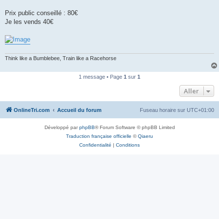
n
o
Prix public conseillé : 80€
n
Je les vends 40€
l
u
Think like a Bumblebee, Train like a Racehorse
1 message • Page
1
sur
1
Aller
OnlineTri.com
Accueil du forum
Fuseau horaire sur
UTC+01:00
Développé par
phpBB
® Forum Software © phpBB Limited
Traduction française officielle
©
Qiaeru
Confidentialité
|
Conditions