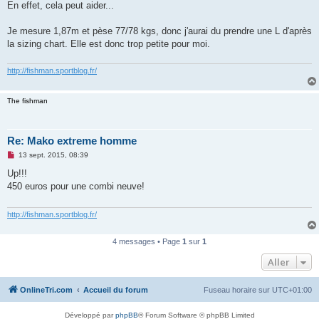
s
En effet, cela peut aider...
s
a
g
Je mesure 1,87m et pèse 77/78 kgs, donc j'aurai du prendre une L d'après
e
la sizing chart. Elle est donc trop petite pour moi.
n
o
n
http://fishman.sportblog.fr/
l
u
The fishman
Re: Mako extreme homme
M
13 sept. 2015, 08:39
e
s
Up!!!
s
450 euros pour une combi neuve!
a
g
e
n
http://fishman.sportblog.fr/
o
n
l
4 messages • Page
1
sur
1
u
Aller
OnlineTri.com
Accueil du forum
Fuseau horaire sur
UTC+01:00
Développé par
phpBB
® Forum Software © phpBB Limited