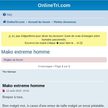
OnlineTri.com
FAQ
OnlineTri.com
Accueil du forum
Petites Annonces
⚠️
Ici, pas d'algorithme pour dicter tes lectures! Juste de vrais échanges entre
humains passionnés.
Excerce ton esprit critique 🧠 pour faire le ... tri 😉.
Mako extreme homme
Règles du forum
4 messages • Page
1
sur
1
The fishman
Mako extreme homme
M
12 août 2015, 15:51
e
s
Bonjour à tous,
s
a
g
Bien malgré moi, à cause d'une erreur de taille malgré un essai préalable,
e