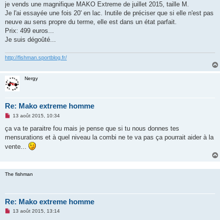
je vends une magnifique MAKO Extreme de juillet 2015, taille M.
n
o
Je l'ai essayée une fois 20' en lac. Inutile de préciser que si elle n'est pas
n
neuve au sens propre du terme, elle est dans un état parfait.
l
u
Prix: 499 euros...
Je suis dégoûté...
http://fishman.sportblog.fr/
Nergy
Re: Mako extreme homme
M
13 août 2015, 10:34
e
s
ça va te paraitre fou mais je pense que si tu nous donnes tes
s
mensurations et à quel niveau la combi ne te va pas ça pourrait aider à la
a
g
vente...
e
n
o
n
The fishman
l
u
Re: Mako extreme homme
M
13 août 2015, 13:14
e