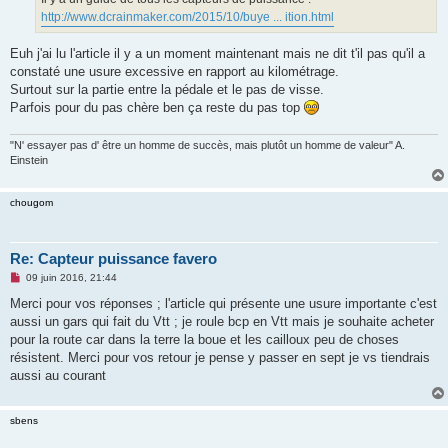
http://www.dcrainmaker.com/2015/10/buye ... ition.html
Euh j'ai lu l'article il y a un moment maintenant mais ne dit t'il pas qu'il a
constaté une usure excessive en rapport au kilométrage.
Surtout sur la partie entre la pédale et le pas de visse.
Parfois pour du pas chère ben ça reste du pas top
"N' essayer pas d' être un homme de succès, mais plutôt un homme de valeur" A.
Einstein
chougom
Re: Capteur puissance favero
M
09 juin 2016, 21:44
e
s
Merci pour vos réponses ; l'article qui présente une usure importante c'est
s
aussi un gars qui fait du Vtt ; je roule bcp en Vtt mais je souhaite acheter
a
g
pour la route car dans la terre la boue et les cailloux peu de choses
e
résistent. Merci pour vos retour je pense y passer en sept je vs tiendrais
n
o
aussi au courant
n
l
u
sbens