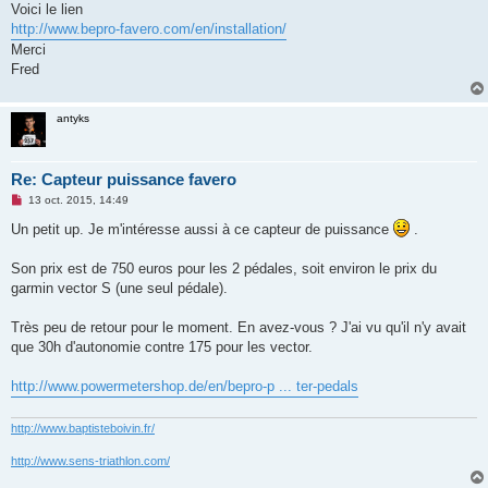
Voici le lien
n
o
http://www.bepro-favero.com/en/installation/
n
Merci
l
u
Fred
antyks
Re: Capteur puissance favero
M
13 oct. 2015, 14:49
e
s
Un petit up. Je m'intéresse aussi à ce capteur de puissance
.
s
a
g
Son prix est de 750 euros pour les 2 pédales, soit environ le prix du
e
garmin vector S (une seul pédale).
n
o
n
Très peu de retour pour le moment. En avez-vous ? J'ai vu qu'il n'y avait
l
u
que 30h d'autonomie contre 175 pour les vector.
http://www.powermetershop.de/en/bepro-p ... ter-pedals
http://www.baptisteboivin.fr/
http://www.sens-triathlon.com/