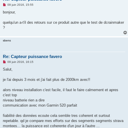
M
09 juin 2016, 15:55
e
s
bonjour,
s
a
g
quelqu'un a-t'il des retours sur ce produit autre que le test de dcrainmaker
e
?
n
o
n
l
sbens
u
Re: Capteur puissance favero
M
09 juin 2016, 16:15
e
s
Salut,
s
a
g
je l'ai depuis 3 mois et j'ai fait plus de 2000km avec!!
e
n
o
alors niveau installation c'est facile, il faut le faire calmement et apres
n
c'est top
l
u
niveau batterie rien a dire
communication avec mon Garmin 520 parfait
fiabilité des données ecoute cela semble tres coherent et surtout
repetable. qd je compare mes efforts sur des segments segments strava
montees... la puissance est coherente d'un jour à l'autre ...