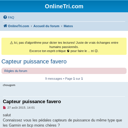
OnlineTri.com
FAQ
OnlineTri.com
Accueil du forum
Matos
⚠️
Ici, pas d'algorithme pour dicter tes lectures! Juste de vrais échanges entre
humains passionnés.
Excerce ton esprit critique 🧠 pour faire le ... tri 😉.
Capteur puissance favero
Règles du forum
9 messages • Page
1
sur
1
chougom
Capteur puissance favero
M
27 août 2015, 14:01
e
s
salut
s
Connaissez vous les pédales capteurs de puissance du même type que
a
g
les Garmin en bcp moins chères ?
e