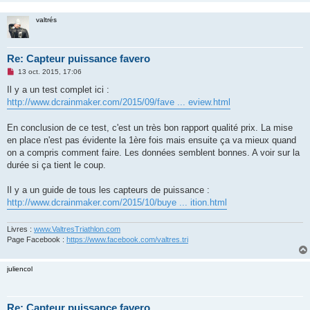
valtrés
Re: Capteur puissance favero
M
13 oct. 2015, 17:06
e
s
Il y a un test complet ici :
s
http://www.dcrainmaker.com/2015/09/fave ... eview.html
a
g
e
En conclusion de ce test, c'est un très bon rapport qualité prix. La mise
n
o
en place n'est pas évidente la 1ère fois mais ensuite ça va mieux quand
n
on a compris comment faire. Les données semblent bonnes. A voir sur la
l
u
durée si ça tient le coup.
Il y a un guide de tous les capteurs de puissance :
http://www.dcrainmaker.com/2015/10/buye ... ition.html
Livres :
www.ValtresTriathlon.com
Page Facebook :
https://www.facebook.com/valtres.tri
juliencol
Re: Capteur puissance favero