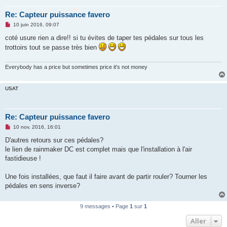
Re: Capteur puissance favero
M
10 juin 2016, 09:07
e
s
coté usure rien a dire!! si tu évites de taper tes pédales sur tous les
s
trottoirs tout se passe très bien
a
g
e
n
Everybody has a price but sometimes price it's not money
o
n
l
USAT
u
Re: Capteur puissance favero
M
10 nov. 2016, 16:01
e
s
D'autres retours sur ces pédales?
s
le lien de rainmaker DC est complet mais que l'installation à l'air
a
g
fastidieuse !
e
n
o
Une fois installées, que faut il faire avant de partir rouler? Tourner les
n
pédales en sens inverse?
l
u
9 messages • Page
1
sur
1
Aller