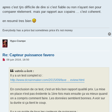
apres c'est tjrs difficile de dire si c'est fiable ou non n'ayant rien pour
comparer réelement. mais par rapport aux copains ... c'est coherent.
en resumé tres bien
Everybody has a price but sometimes price it's not money
Hypo-Crampe
Re: Capteur puissance favero
M
09 juin 2016, 18:50
e
s
s
valtrés a écrit :
a
g
Il y a un test complet ici :
e
http://www.dcrainmaker.com/2015/09/fave ... eview.html
n
o
n
En conclusion de ce test, c'est un très bon rapport qualité prix. La mise
l
u
en place n'est pas évidente la 1ère fois mais ensuite ça va mieux quand
on a compris comment faire. Les données semblent bonnes. A voir sur
la durée si ça tient le coup.
Il y a un guide de tous les capteurs de puissance :