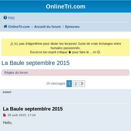
OnlineTri.com
FAQ
OnlineTri.com
Accueil du forum
Epreuves
⚠️
Ici, pas d'algorithme pour dicter tes lectures! Juste de vrais échanges entre
humains passionnés.
Excerce ton esprit critique 🧠 pour faire le ... tri 😉.
La Baule septemblre 2015
Règles du forum
1
2
Suivant
19 messages
bokeh
La Baule septemblre 2015
M
28 août 2015, 17:24
e
s
Hello,
s
a