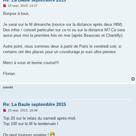
M
10 sept. 2015, 13:27
e
s
Bonjour à tous,
s
a
g
Je serai sur le M dimanche (novice sur la distance après deux HIM).
e
Des infos / conseil particulier sur ce tri ou sur la distance M? Ca sera
n
o
aussi pour moi la première fois en mer (après Beauvais et Chantilly).
n
l
u
Autre point, nous sommes deux à partir de Paris le vendredi soir, si
certains ont des places pour un covoiturage je suis ultra preneur.
Merci à vous et bonne course!!!
Florian
totor44
Re: La Baule septemblre 2015
M
10 sept. 2015, 18:36
e
s
Top 20 sur le relais du samedi après-midi.
s
Top 100 sur le M le lendemain !
a
g
e
On peut toujours espérer !
n