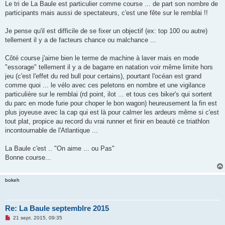
s
Le tri de La Baule est particulier comme course ... de part son nombre de
s
participants mais aussi de spectateurs, c'est une fête sur le remblai !!
a
g
e
Je pense qu'il est difficile de se fixer un objectif (ex: top 100 ou autre)
n
o
tellement il y a de facteurs chance ou malchance ...
n
l
u
Côté course j'aime bien le terme de machine à laver mais en mode
"essorage" tellement il y a de bagarre en natation voir même limite hors
jeu (c'est l'effet du red bull pour certains), pourtant l'océan est grand
comme quoi ... le vélo avec ces peletons en nombre et une vigilance
particulière sur le remblai (rd point, ilot ... et tous ces biker's qui sortent
du parc en mode furie pour choper le bon wagon) heureusement la fin est
plus joyeuse avec la cap qui est là pour calmer les ardeurs même si c'est
tout plat, propice au record du vrai runner et finir en beauté ce triathlon
incontournable de l'Atlantique ...
La Baule c'est .. "On aime ... ou Pas"
Bonne course...
bokeh
Re: La Baule septemblre 2015
M
21 sept. 2015, 09:35
e