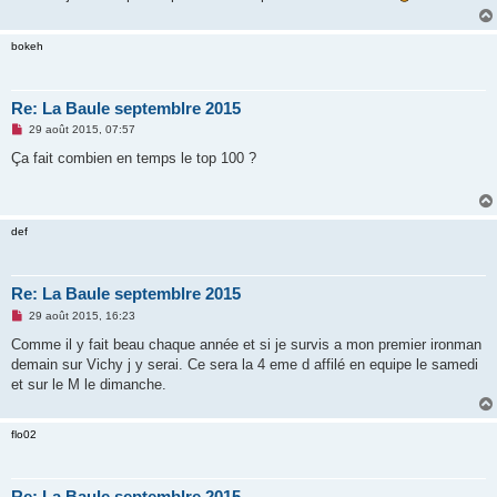
g
e
n
bokeh
o
n
l
u
Re: La Baule septemblre 2015
M
29 août 2015, 07:57
e
s
Ça fait combien en temps le top 100 ?
s
a
g
e
n
def
o
n
l
u
Re: La Baule septemblre 2015
M
29 août 2015, 16:23
e
s
Comme il y fait beau chaque année et si je survis a mon premier ironman
s
demain sur Vichy j y serai. Ce sera la 4 eme d affilé en equipe le samedi
a
g
et sur le M le dimanche.
e
n
o
flo02
n
l
u
Re: La Baule septemblre 2015