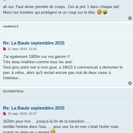
e
s
ah oui. Faut aimer prendre ds coups. J'en ai pris 1 dans chaque œil.
s
Merci les lunettes qui protègent et un coup sur la tête.
a
g
e
n
maskime15
o
n
l
u
Re: La Baule septemblre 2015
M
21 sept. 2015, 15:42
e
s
J'ai egalement 1900m sur ma garmin !!
s
Très beau triathlon comme tous les ans!
a
g
Seul gros point noir à mon gout, a 18h15 il commencait a demonter le
e
parc à vélos, alors qu'il restait encore pas mal de deux roues à
n
o
l'intérieur...
n
l
u
OLIVIER75011
Re: La Baule septemblre 2015
M
22 sept. 2015, 22:27
e
s
1624m pour moi ... jusqu'a la fin de la transition ....
s
terrible l'entrée dans l'eau .... pour une 1e en mer c'etait l'enfer mais
a
g
quand on aime on y revient