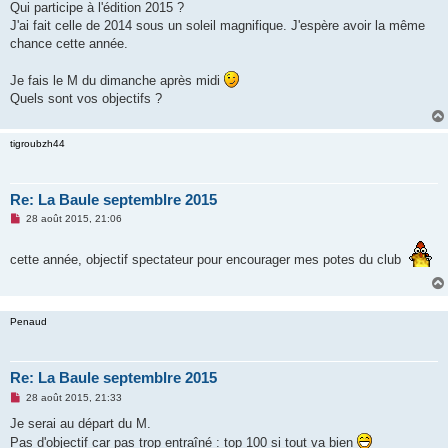
g
Qui participe à l'édition 2015 ?
e
J'ai fait celle de 2014 sous un soleil magnifique. J'espère avoir la même
n
o
chance cette année.
n
l
u
Je fais le M du dimanche après midi
Quels sont vos objectifs ?
tigroubzh44
Re: La Baule septemblre 2015
M
28 août 2015, 21:06
e
s
s
cette année, objectif spectateur pour encourager mes potes du club
a
g
e
n
o
Penaud
n
l
u
Re: La Baule septemblre 2015
M
28 août 2015, 21:33
e
s
Je serai au départ du M.
s
Pas d'objectif car pas trop entraîné : top 100 si tout va bien
a