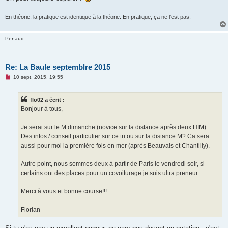
o
n
En théorie, la pratique est identique à la théorie. En pratique, ça ne l'est pas.
l
u
Penaud
Re: La Baule septemblre 2015
M
10 sept. 2015, 19:55
e
s
s
flo02 a écrit :
a
g
Bonjour à tous,
e
n
o
Je serai sur le M dimanche (novice sur la distance après deux HIM).
n
Des infos / conseil particulier sur ce tri ou sur la distance M? Ca sera
l
u
aussi pour moi la première fois en mer (après Beauvais et Chantilly).
Autre point, nous sommes deux à partir de Paris le vendredi soir, si
certains ont des places pour un covoiturage je suis ultra preneur.
Merci à vous et bonne course!!!
Florian