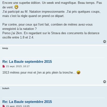
s
Encore une superbe édition. Un week end magnifique. Beau temps. Pas
s
de vent.
a
g
J'ai participé au M. Natation impressionnante. J'ai pris quelques coups,
e
mais c'est la règle quand on prend ce départ.
n
o
n
Par contre, pour ceux qui l'ont fait, combien de mètres avez-vous
l
u
enregistré à la natation ?
Perso j'ai 2km. En regardant sur le Strava des concurrents la distance
oscille entre 1.8 et 2.4.
kireip
Re: La Baule septemblre 2015
M
21 sept. 2015, 10:17
e
s
1913 mètres pour moi et j'en ai pris plein la tronche...
s
a
g
e
n
bokeh
o
n
l
u
Re: La Baule septemblre 2015
M
21 sept. 2015, 13:05