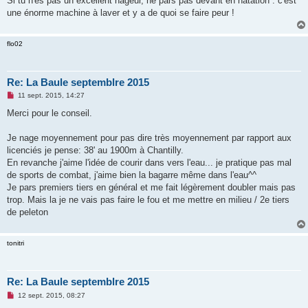
Si tu n'es pas un excellent nageur, ne pars pas devant en natation : c'est
une énorme machine à laver et y a de quoi se faire peur !
flo02
Re: La Baule septemblre 2015
M
11 sept. 2015, 14:27
e
s
Merci pour le conseil.
s
a
g
Je nage moyennement pour pas dire très moyennement par rapport aux
e
licenciés je pense: 38' au 1900m à Chantilly.
n
o
En revanche j'aime l'idée de courir dans vers l'eau... je pratique pas mal
n
de sports de combat, j'aime bien la bagarre même dans l'eau^^
l
u
Je pars premiers tiers en général et me fait légèrement doubler mais pas
trop. Mais la je ne vais pas faire le fou et me mettre en milieu / 2e tiers
de peleton
tonitri
Re: La Baule septemblre 2015
M
12 sept. 2015, 08:27
e