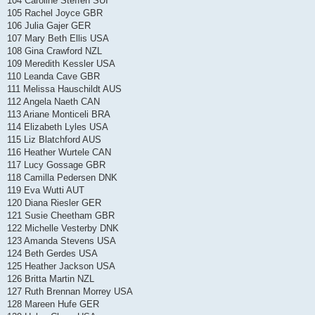
104 Caroline Steffen SUI
105 Rachel Joyce GBR
106 Julia Gajer GER
107 Mary Beth Ellis USA
108 Gina Crawford NZL
109 Meredith Kessler USA
110 Leanda Cave GBR
111 Melissa Hauschildt AUS
112 Angela Naeth CAN
113 Ariane Monticeli BRA
114 Elizabeth Lyles USA
115 Liz Blatchford AUS
116 Heather Wurtele CAN
117 Lucy Gossage GBR
118 Camilla Pedersen DNK
119 Eva Wutti AUT
120 Diana Riesler GER
121 Susie Cheetham GBR
122 Michelle Vesterby DNK
123 Amanda Stevens USA
124 Beth Gerdes USA
125 Heather Jackson USA
126 Britta Martin NZL
127 Ruth Brennan Morrey USA
128 Mareen Hufe GER