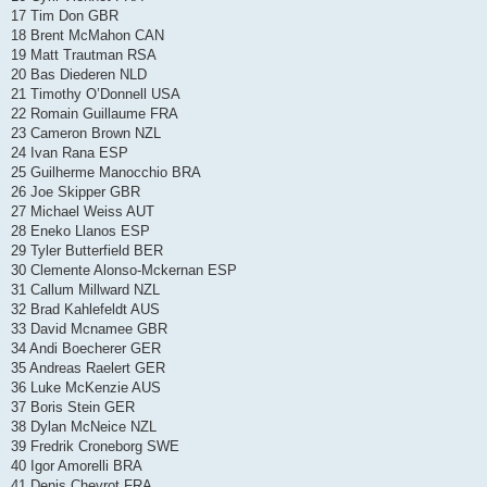
17 Tim Don GBR
18 Brent McMahon CAN
19 Matt Trautman RSA
20 Bas Diederen NLD
21 Timothy O’Donnell USA
22 Romain Guillaume FRA
23 Cameron Brown NZL
24 Ivan Rana ESP
25 Guilherme Manocchio BRA
26 Joe Skipper GBR
27 Michael Weiss AUT
28 Eneko Llanos ESP
29 Tyler Butterfield BER
30 Clemente Alonso-Mckernan ESP
31 Callum Millward NZL
32 Brad Kahlefeldt AUS
33 David Mcnamee GBR
34 Andi Boecherer GER
35 Andreas Raelert GER
36 Luke McKenzie AUS
37 Boris Stein GER
38 Dylan McNeice NZL
39 Fredrik Croneborg SWE
40 Igor Amorelli BRA
41 Denis Chevrot FRA