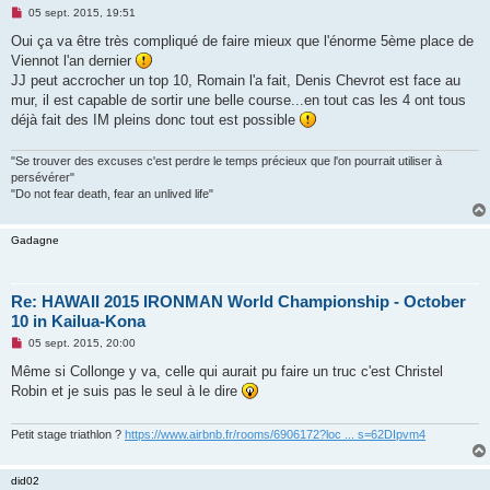
M
05 sept. 2015, 19:51
e
s
Oui ça va être très compliqué de faire mieux que l'énorme 5ème place de
s
Viennot l'an dernier
a
g
JJ peut accrocher un top 10, Romain l'a fait, Denis Chevrot est face au
e
mur, il est capable de sortir une belle course...en tout cas les 4 ont tous
n
o
déjà fait des IM pleins donc tout est possible
n
l
u
"Se trouver des excuses c'est perdre le temps précieux que l'on pourrait utiliser à
persévérer"
"Do not fear death, fear an unlived life"
Gadagne
Re: HAWAII 2015 IRONMAN World Championship - October
10 in Kailua-Kona
M
05 sept. 2015, 20:00
e
s
Même si Collonge y va, celle qui aurait pu faire un truc c'est Christel
s
Robin et je suis pas le seul à le dire
a
g
e
n
Petit stage triathlon ?
https://www.airbnb.fr/rooms/6906172?loc ... s=62DIpvm4
o
n
l
did02
u