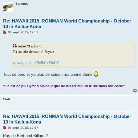
n
ironturtle
l
u
Re: HAWAII 2015 IRONMAN World Championship - October
10 in Kailua-Kona
M
06 sept. 2015, 12:51
e
s
s
yoyo73 a écrit :
a
g
Tu as été devancé Bryce...
e
n
o
viewtopic.php?f=5&t=56419
n
l
u
Tout se perd et ya plus de saison ma bonne dame
"Il n'est de plus grand malheur que de laisser mourir le rire dans ton coeur"
Static
Re: HAWAII 2015 IRONMAN World Championship - October
10 in Kailua-Kona
M
06 sept. 2015, 12:57
e
s
Pas de Bertrand Billard ?