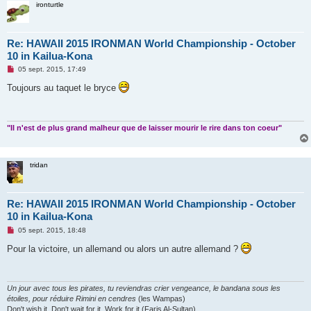
ironturtle
Re: HAWAII 2015 IRONMAN World Championship - October
10 in Kailua-Kona
M
05 sept. 2015, 17:49
e
s
Toujours au taquet le bryce
s
a
g
e
n
"Il n'est de plus grand malheur que de laisser mourir le rire dans ton coeur"
o
n
l
u
tridan
Re: HAWAII 2015 IRONMAN World Championship - October
10 in Kailua-Kona
M
05 sept. 2015, 18:48
e
s
Pour la victoire, un allemand ou alors un autre allemand ?
s
a
g
e
n
Un jour avec tous les pirates, tu reviendras crier vengeance, le bandana sous les
o
étoiles, pour réduire Rimini en cendres
(les Wampas)
n
Don't wish it. Don't wait for it. Work for it (Faris Al-Sultan)