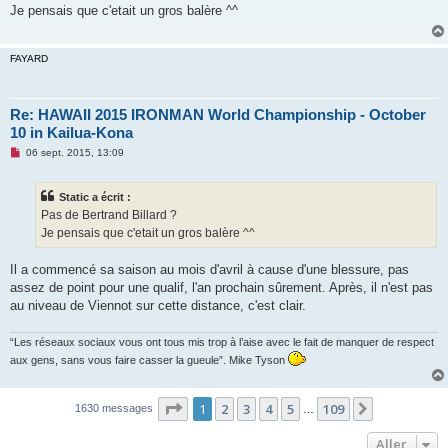
s
Je pensais que c'etait un gros balère ^^
a
g
e
n
FAYARD
o
n
l
u
Re: HAWAII 2015 IRONMAN World Championship - October
10 in Kailua-Kona
M
06 sept. 2015, 13:09
e
s
s
Static a écrit :
a
g
Pas de Bertrand Billard ?
e
Je pensais que c'etait un gros balère ^^
n
o
n
Il a commencé sa saison au mois d'avril à cause d'une blessure, pas
l
u
assez de point pour une qualif, l'an prochain sûrement. Après, il n'est pas
au niveau de Viennot sur cette distance, c'est clair.
“Les réseaux sociaux vous ont tous mis trop à l’aise avec le fait de manquer de respect
aux gens, sans vous faire casser la gueule”. Mike Tyson
Page
1
sur
109
1
2
3
4
5
109
Suivant
1630 messages
…
Aller