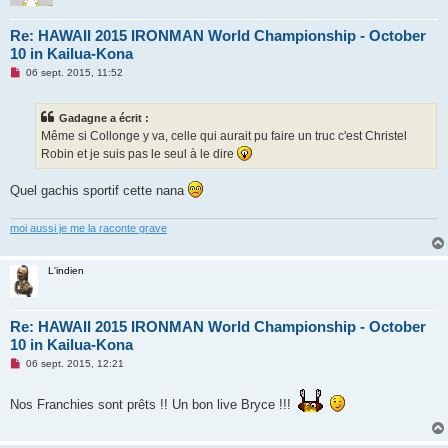
Re: HAWAII 2015 IRONMAN World Championship - October
10 in Kailua-Kona
M
06 sept. 2015, 11:52
e
s
s
Gadagne a écrit :
a
g
Même si Collonge y va, celle qui aurait pu faire un truc c'est Christel
e
Robin et je suis pas le seul à le dire
n
o
n
Quel gachis sportif cette nana
l
u
moi aussi je me la raconte grave
L'indien
Re: HAWAII 2015 IRONMAN World Championship - October
10 in Kailua-Kona
M
06 sept. 2015, 12:21
e
s
s
Nos Franchies sont prêts !! Un bon live Bryce !!!
a
g
e
n