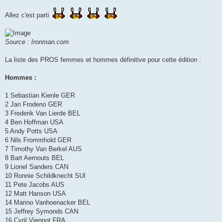
e
s
s
Allez c'est parti
a
g
e
n
Source : Ironman.com
o
n
l
La liste des PROS femmes et hommes définitive pour cette édition :
u
Hommes :
1 Sebastian Kienle GER
2 Jan Frodeno GER
3 Frederik Van Lierde BEL
4 Ben Hoffman USA
5 Andy Potts USA
6 Nils Frommhold GER
7 Timothy Van Berkel AUS
8 Bart Aernouts BEL
9 Lionel Sanders CAN
10 Ronnie Schildknecht SUI
11 Pete Jacobs AUS
12 Matt Hanson USA
14 Marino Vanhoenacker BEL
15 Jeffrey Symonds CAN
16 Cyril Viennot FRA