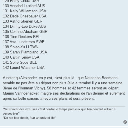
129 Haley Chura USA
130 Annabel Luxford AUS
131 Kelly Williamson USA
132 Dede Griesbauer USA
133 Astrid Stienen GER
134 Dimity-Lee Duke AUS
135 Corinne Abraham GBR
136 Tine Deckers BEL
137 Asa Lundstrom SWE
138 Shiao-Yu Li TWN
139 Sarah Piampiano USA
140 Caitlin Snow USA
141 Sofie Goos BEL
142 Laurel Wassner USA
A noter qu'Alexander, ça y est, n'est plus là...que Natascha Badmann
semble ne pas être au départ non plus (elle a terminé il y a une semaine
3ème de l'Ironman Vichy). 58 hommes et 42 femmes seront au départ.
Marino Vanhoenacker, malgré ses déclarations de l'an dernier et sûrement
après sa belle saison, a revu ses plans et sera présent.
"Se trouver des excuses c'est perdre le temps précieux que l'on pourrait utiliser à
persévérer"
"Do not fear death, fear an unlived life"