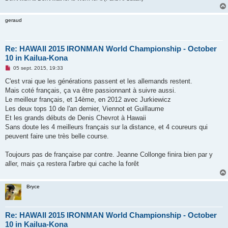
l
u
geraud
Re: HAWAII 2015 IRONMAN World Championship - October
10 in Kailua-Kona
M
05 sept. 2015, 19:33
e
s
C'est vrai que les générations passent et les allemands restent.
s
Mais coté français, ça va être passionnant à suivre aussi.
a
g
Le meilleur français, et 14ème, en 2012 avec Jurkiewicz
e
Les deux tops 10 de l'an dernier, Viennot et Guillaume
n
o
Et les grands débuts de Denis Chevrot à Hawaii
n
Sans doute les 4 meilleurs français sur la distance, et 4 coureurs qui
l
u
peuvent faire une très belle course.
Toujours pas de française par contre. Jeanne Collonge finira bien par y
aller, mais ça restera l'arbre qui cache la forêt
Bryce
Re: HAWAII 2015 IRONMAN World Championship - October
10 in Kailua-Kona