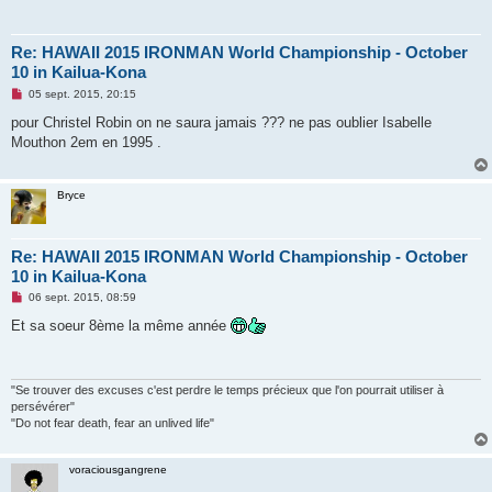
Re: HAWAII 2015 IRONMAN World Championship - October
10 in Kailua-Kona
M
05 sept. 2015, 20:15
e
s
pour Christel Robin on ne saura jamais ??? ne pas oublier Isabelle
s
Mouthon 2em en 1995 .
a
g
e
n
Bryce
o
n
l
u
Re: HAWAII 2015 IRONMAN World Championship - October
10 in Kailua-Kona
M
06 sept. 2015, 08:59
e
s
Et sa soeur 8ème la même année
s
a
g
e
n
"Se trouver des excuses c'est perdre le temps précieux que l'on pourrait utiliser à
o
persévérer"
n
"Do not fear death, fear an unlived life"
l
u
voraciousgangrene