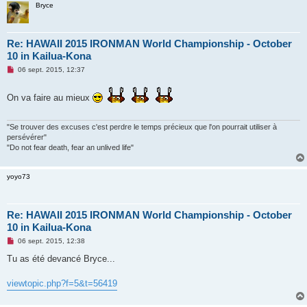
Bryce
o
n
l
u
Re: HAWAII 2015 IRONMAN World Championship - October
10 in Kailua-Kona
M
06 sept. 2015, 12:37
e
s
s
On va faire au mieux
a
g
e
n
"Se trouver des excuses c'est perdre le temps précieux que l'on pourrait utiliser à
o
persévérer"
n
"Do not fear death, fear an unlived life"
l
u
yoyo73
Re: HAWAII 2015 IRONMAN World Championship - October
10 in Kailua-Kona
M
06 sept. 2015, 12:38
e
s
Tu as été devancé Bryce...
s
a
g
viewtopic.php?f=5&t=56419
e
n
o