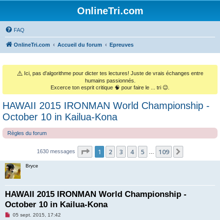
OnlineTri.com
FAQ
OnlineTri.com
Accueil du forum
Epreuves
⚠️
Ici, pas d'algorithme pour dicter tes lectures! Juste de vrais échanges entre
humains passionnés.
Excerce ton esprit critique 🧠 pour faire le ... tri 😉.
HAWAII 2015 IRONMAN World Championship -
October 10 in Kailua-Kona
Règles du forum
Page
1
sur
109
1
2
3
4
5
109
Suivant
1630 messages
…
Bryce
HAWAII 2015 IRONMAN World Championship -
October 10 in Kailua-Kona
M
05 sept. 2015, 17:42