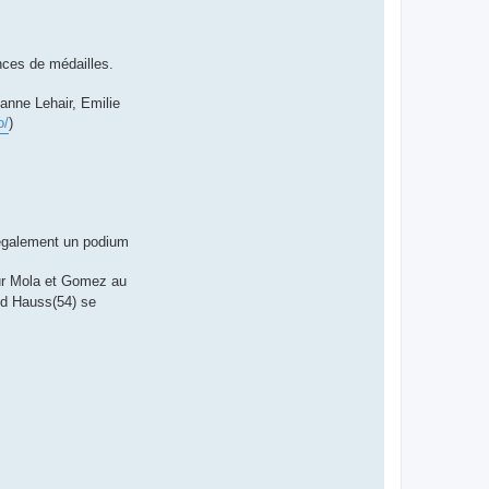
nces de médailles.
anne Lehair, Emilie
o/
)
également un podium
sur Mola et Gomez au
vid Hauss(54) se