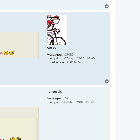
H
a
u
t
Kenzo
pas
Messages :
15480
Inscription :
07 sept. 2006, 14:03
Localisation :
ABC NEWS !!!
H
a
u
numerosix
t
Messages :
36
Inscription :
04 déc. 2009, 12:14
le pas