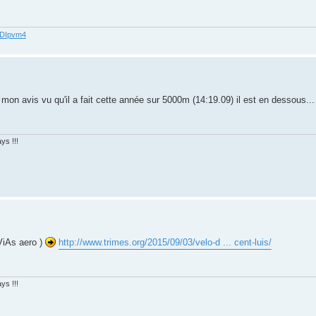
62DIpvm4
mon avis vu qu'il a fait cette année sur 5000m (14:19.09) il est en dessous..
ys !!!
ViAs aero )
http://www.trimes.org/2015/09/03/velo-d ... cent-luis/
ys !!!