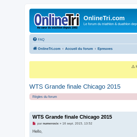
OnlineTri.com
Le forum du triathlon & duathlon dep
FAQ
OnlineTri.com
Accueil du forum
Epreuves
⚠️
I
WTS Grande finale Chicago 2015
Règles du forum
WTS Grande finale Chicago 2015
M
par
numerosix
»
16 sept. 2015, 13:52
e
s
Hello,
s