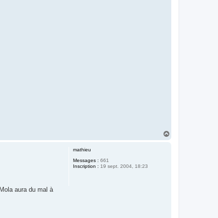
H
a
u
mathieu
t
Messages :
661
Inscription :
19 sept. 2004, 18:23
o Mola aura du mal à