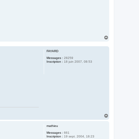
H
a
u
t
FAYARD
Messages :
28259
Inscription :
18 juin 2007, 08:53
H
a
u
mathieu
t
Messages :
661
Inscription :
19 sept. 2004, 18:23