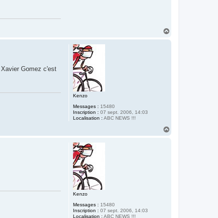
H
a
u
t
. Xavier Gomez c'est
Kenzo
Messages :
15480
Inscription :
07 sept. 2006, 14:03
Localisation :
ABC NEWS !!!
H
a
u
t
Kenzo
Messages :
15480
Inscription :
07 sept. 2006, 14:03
Localisation :
ABC NEWS !!!