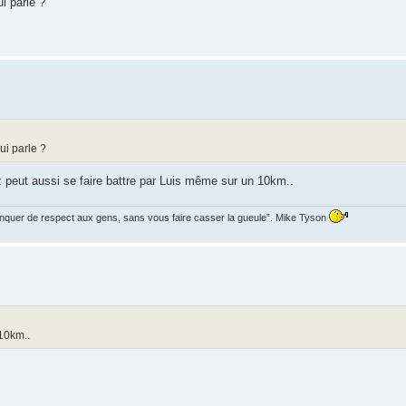
i parle ?
ui parle ?
peut aussi se faire battre par Luis même sur un 10km..
manquer de respect aux gens, sans vous faire casser la gueule”. Mike Tyson
 10km..