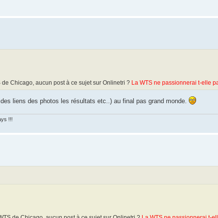
de Chicago, aucun post à ce sujet sur Onlinetri ?
La WTS ne passionnerai t-elle 
 des liens des photos les résultats etc..) au final pas grand monde.
ys !!!
WTS de Chicago, aucun post à ce sujet sur Onlinetri ?
La WTS ne passionnerai t-el