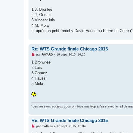
u
1 J. Bronlee
2 J, Gomez
3 Vincent luis
4 M. Mola
et après un petit frenchy David Hauss ou Pierre Le Corre (?
Re: WTS Grande finale Chicago 2015
M
par
FAYARD
»
16 sept. 2015, 16:20
e
s
1 Bronwlee
s
2 Luis
a
g
3 Gomez
e
4 Hauss
n
o
5 Mola
n
l
u
“Les réseaux sociaux vous ont tous mis trop à l’aise avec le fait de 
Re: WTS Grande finale Chicago 2015
M
par
mathieu
»
16 sept. 2015, 16:34
e
s