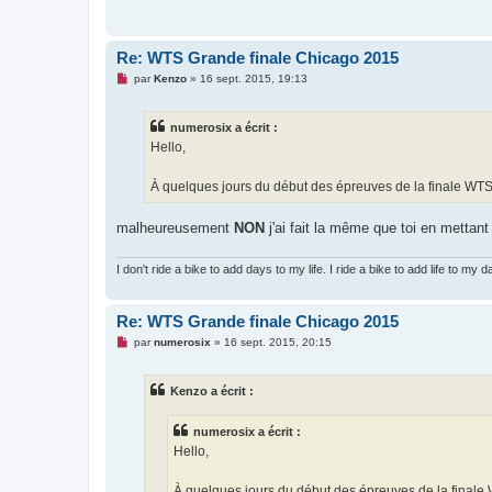
u
Re: WTS Grande finale Chicago 2015
M
par
Kenzo
»
16 sept. 2015, 19:13
e
s
s
numerosix a écrit :
a
g
Hello,
e
n
o
À quelques jours du début des épreuves de la finale WTS 
n
l
u
malheureusement
NON
j'ai fait la même que toi en mettant
I don't ride a bike to add days to my life. I ride a bike to add life to my da
Re: WTS Grande finale Chicago 2015
M
par
numerosix
»
16 sept. 2015, 20:15
e
s
s
Kenzo a écrit :
a
g
e
numerosix a écrit :
n
o
Hello,
n
l
u
À quelques jours du début des épreuves de la finale 