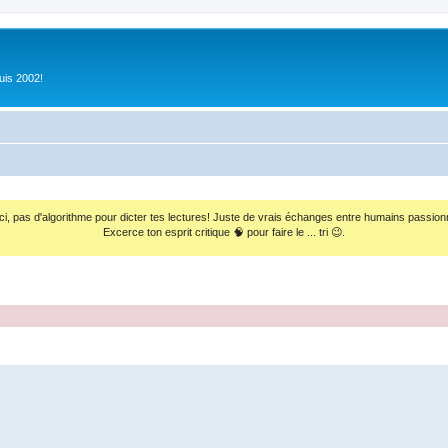
uis 2002!
ci, pas d'algorithme pour dicter tes lectures! Juste de vrais échanges entre humains passion
Excerce ton esprit critique 🧠 pour faire le ... tri 😉.