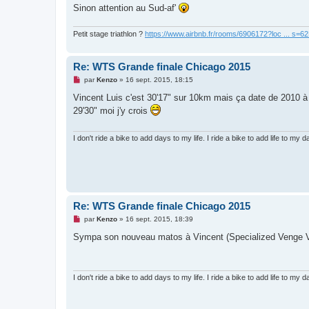
Sinon attention au Sud-af'
Petit stage triathlon ?
https://www.airbnb.fr/rooms/6906172?loc ... s=
Re: WTS Grande finale Chicago 2015
M
par
Kenzo
»
16 sept. 2015, 18:15
e
s
Vincent Luis c'est 30'17" sur 10km mais ça date de 2010 à 
s
29'30" moi j'y crois
a
g
e
n
I don't ride a bike to add days to my life. I ride a bike to add life to my da
o
n
l
u
Re: WTS Grande finale Chicago 2015
M
par
Kenzo
»
16 sept. 2015, 18:39
e
s
Sympa son nouveau matos à Vincent (Specialized Venge 
s
a
g
e
n
I don't ride a bike to add days to my life. I ride a bike to add life to my da
o
n
l