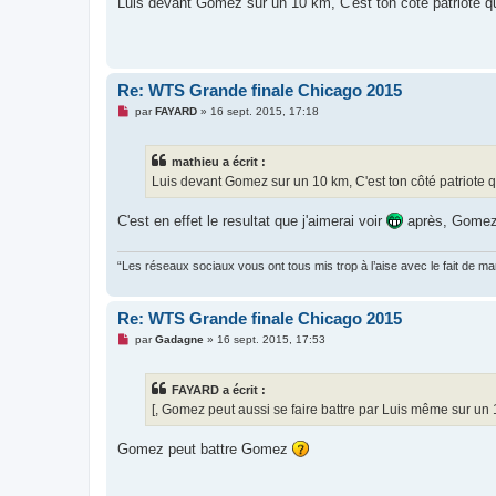
Luis devant Gomez sur un 10 km, C'est ton côté patriote qu
s
a
g
e
n
o
Re: WTS Grande finale Chicago 2015
n
l
M
par
FAYARD
»
16 sept. 2015, 17:18
u
e
s
s
mathieu a écrit :
a
g
Luis devant Gomez sur un 10 km, C'est ton côté patriote q
e
n
o
C'est en effet le resultat que j'aimerai voir
après, Gomez 
n
l
u
“Les réseaux sociaux vous ont tous mis trop à l’aise avec le fait de 
Re: WTS Grande finale Chicago 2015
M
par
Gadagne
»
16 sept. 2015, 17:53
e
s
s
FAYARD a écrit :
a
g
[, Gomez peut aussi se faire battre par Luis même sur un
e
n
o
Gomez peut battre Gomez
n
l
u