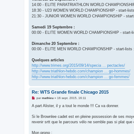
14:00 - ELITE PARATRIATHLON WORLD CHAMPIONSHIP - 
18:30 - U23 WOMEN WORLD CHAMPIONSHIP - start-list
21:30 - JUNIOR WOMEN WORLD CHAMPIONSHIP - start-l
Samedi 19 Septembre :
00:00 - ELITE WOMEN WORLD CHAMPIONSHIP - start-li
Dimanche 20 Septembre :
00:00 - ELITE MEN WORLD CHAMPIONSHIP - start-lists 
Quelques articles
http://www.trimes.org/2015/09/14/specia ... pectacles/
http://www.triathlon-hebdo.com/champion ... go-hommes/
http://www.triathlon-hebdo.com/champion ... go-femmes/
Re: WTS Grande finale Chicago 2015
M
par
mathieu
»
16 sept. 2015, 16:11
e
s
A part Alister, il y a tout le monde !!! Ca va donner.
s
a
g
Si le Brownlee cadet est en pleine possession de ses moyen 
e
revenir srtt que le parcours vélo ne semble pas si plat que 
n
o
n
Mon prono :
l