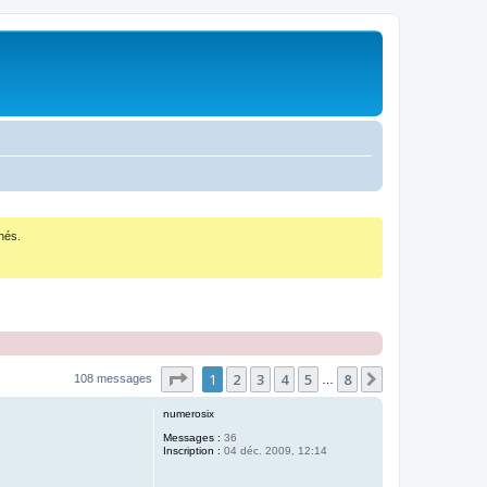
nés.
Page
1
sur
8
1
2
3
4
5
8
Suivant
108 messages
…
numerosix
Messages :
36
Inscription :
04 déc. 2009, 12:14