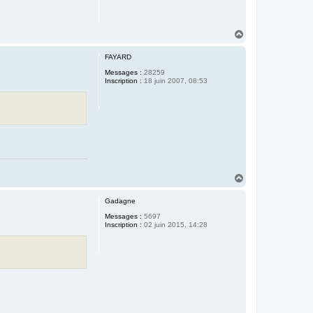
H
a
u
FAYARD
t
Messages :
28259
Inscription :
18 juin 2007, 08:53
H
a
u
Gadagne
t
Messages :
5697
Inscription :
02 juin 2015, 14:28