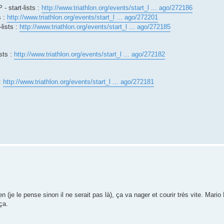
start-lists :
http://www.triathlon.org/events/start_l ... ago/272186
s :
http://www.triathlon.org/events/start_l ... ago/272201
ists :
http://www.triathlon.org/events/start_l ... ago/272185
sts :
http://www.triathlon.org/events/start_l ... ago/272182
:
http://www.triathlon.org/events/start_l ... ago/272181
(je le pense sinon il ne serait pas là), ça va nager et courir très vite. Mari
ça.