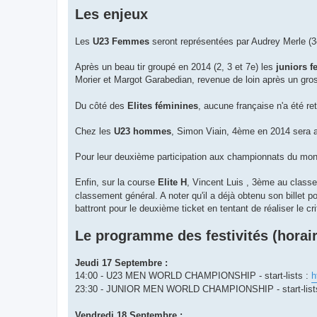
Les enjeux
Les
U23 Femmes
seront représentées par Audrey Merle (3
Après un beau tir groupé en 2014 (2, 3 et 7e) les
juniors 
Morier et Margot Garabedian, revenue de loin après un gros
Du côté des
Elites féminines
, aucune française n'a été re
Chez les
U23 hommes
, Simon Viain, 4ème en 2014 sera a
Pour leur deuxième participation aux championnats du m
Enfin, sur la course
Elite H
, Vincent Luis , 3ème au clas
classement général. A noter qu'il a déjà obtenu son billet 
battront pour le deuxième ticket en tentant de réaliser le cr
Le programme des festivités (horair
Jeudi 17 Septembre :
14:00 - U23 MEN WORLD CHAMPIONSHIP - start-lists :
h
23:30 - JUNIOR MEN WORLD CHAMPIONSHIP - start-list
Vendredi 18 Septembre :