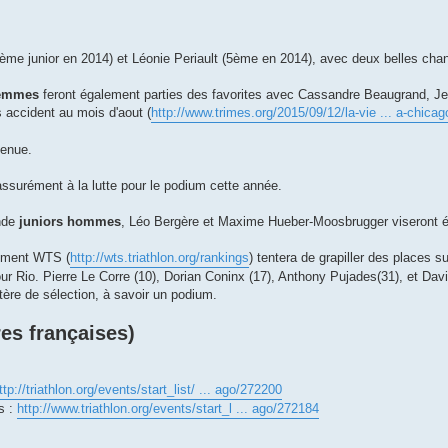
ème junior en 2014) et Léonie Periault (5ème en 2014), avec deux belles cha
femmes
feront également parties des favorites avec Cassandre Beaugrand, Je
 accident au mois d'aout (
http://www.trimes.org/2015/09/12/la-vie ... a-chicag
tenue.
ssurément à la lutte pour le podium cette année.
onde
juniors hommes
, Léo Bergère et Maxime Hueber-Moosbrugger viseront 
sement WTS (
http://wts.triathlon.org/rankings
) tentera de grapiller des places 
pour Rio. Pierre Le Corre (10), Dorian Coninx (17), Anthony Pujades(31), et Da
itère de sélection, à savoir un podium.
es françaises)
ttp://triathlon.org/events/start_list/ ... ago/272200
s :
http://www.triathlon.org/events/start_l ... ago/272184